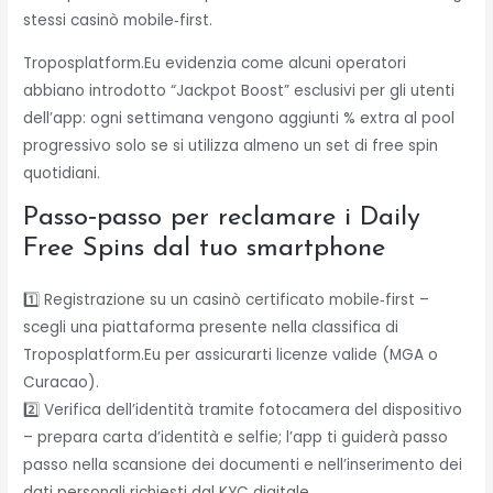
stessi casinò mobile‑first.
Troposplatform.Eu evidenzia come alcuni operatori
abbiano introdotto “Jackpot Boost” esclusivi per gli utenti
dell’app: ogni settimana vengono aggiunti % extra al pool
progressivo solo se si utilizza almeno un set di free spin
quotidiani.
Passo‑passo per reclamare i Daily
Free Spins dal tuo smartphone
1️⃣ Registrazione su un casinò certificato mobile‑first –
scegli una piattaforma presente nella classifica di
Troposplatform.Eu per assicurarti licenze valide (MGA o
Curacao).
2️⃣ Verifica dell’identità tramite fotocamera del dispositivo
– prepara carta d’identità e selfie; l’app ti guiderà passo
passo nella scansione dei documenti e nell’inserimento dei
dati personali richiesti dal KYC digitale.