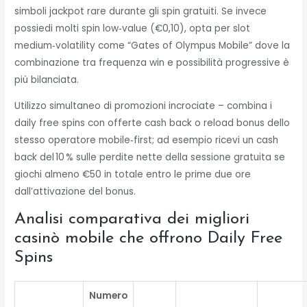
simboli jackpot rare durante gli spin gratuiti. Se invece
possiedi molti spin low‑value (€0,10), opta per slot
medium‑volatility come “Gates of Olympus Mobile” dove la
combinazione tra frequenza win e possibilità progressive è
più bilanciata.
Utilizzo simultaneo di promozioni incrociate – combina i
daily free spins con offerte cash back o reload bonus dello
stesso operatore mobile‑first; ad esempio ricevi un cash
back del 10 % sulle perdite nette della sessione gratuita se
giochi almeno €50 in totale entro le prime due ore
dall’attivazione del bonus.
Analisi comparativa dei migliori
casinò mobile che offrono Daily Free
Spins
Numero