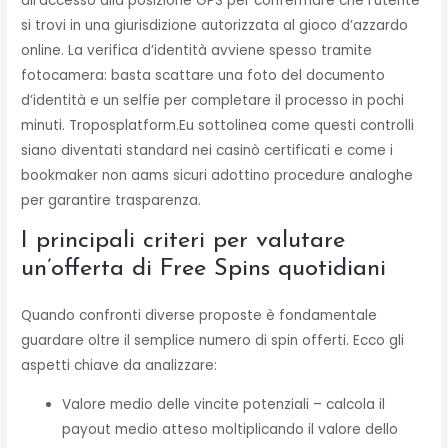
all’accesso alla posizione GPS per confermare che l’utente
si trovi in una giurisdizione autorizzata al gioco d’azzardo
online. La verifica d’identità avviene spesso tramite
fotocamera: basta scattare una foto del documento
d’identità e un selfie per completare il processo in pochi
minuti. Troposplatform.Eu sottolinea come questi controlli
siano diventati standard nei casinò certificati e come i
bookmaker non aams sicuri adottino procedure analoghe
per garantire trasparenza.
I principali criteri per valutare
un’offerta di Free Spins quotidiani
Quando confronti diverse proposte è fondamentale
guardare oltre il semplice numero di spin offerti. Ecco gli
aspetti chiave da analizzare:
Valore medio delle vincite potenziali – calcola il
payout medio atteso moltiplicando il valore dello