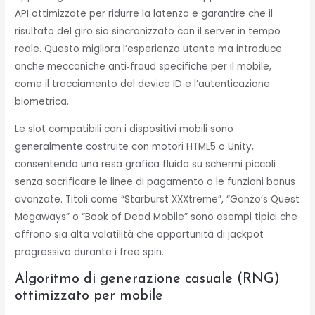
API ottimizzate per ridurre la latenza e garantire che il
risultato del giro sia sincronizzato con il server in tempo
reale. Questo migliora l’esperienza utente ma introduce
anche meccaniche anti‑fraud specifiche per il mobile,
come il tracciamento del device ID e l’autenticazione
biometrica.
Le slot compatibili con i dispositivi mobili sono
generalmente costruite con motori HTML5 o Unity,
consentendo una resa grafica fluida su schermi piccoli
senza sacrificare le linee di pagamento o le funzioni bonus
avanzate. Titoli come “Starburst XXXtreme”, “Gonzo’s Quest
Megaways” o “Book of Dead Mobile” sono esempi tipici che
offrono sia alta volatilità che opportunità di jackpot
progressivo durante i free spin.
Algoritmo di generazione casuale (RNG)
ottimizzato per mobile