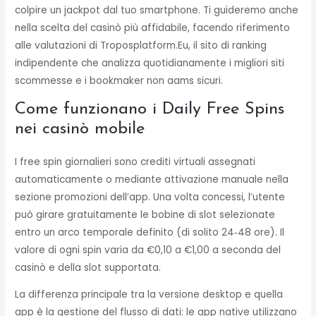
colpire un jackpot dal tuo smartphone. Ti guideremo anche
nella scelta del casinò più affidabile, facendo riferimento
alle valutazioni di Troposplatform.Eu, il sito di ranking
indipendente che analizza quotidianamente i migliori siti
scommesse e i bookmaker non aams sicuri.
Come funzionano i Daily Free Spins
nei casinò mobile
I free spin giornalieri sono crediti virtuali assegnati
automaticamente o mediante attivazione manuale nella
sezione promozioni dell’app. Una volta concessi, l’utente
può girare gratuitamente le bobine di slot selezionate
entro un arco temporale definito (di solito 24‑48 ore). Il
valore di ogni spin varia da €0,10 a €1,00 a seconda del
casinò e della slot supportata.
La differenza principale tra la versione desktop e quella
app è la gestione del flusso di dati: le app native utilizzano