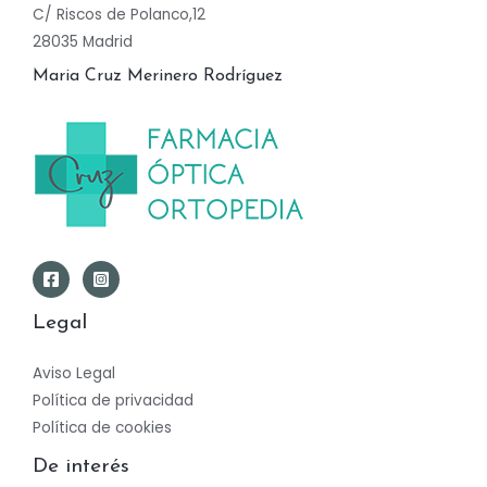
C/ Riscos de Polanco,12
28035 Madrid
Maria Cruz Merinero Rodríguez
Legal
Aviso Legal
Política de privacidad
Política de cookies
De interés