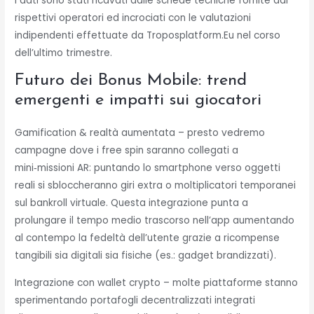
I dati sono stati ricavati dalle schede tecniche fornite dai
rispettivi operatori ed incrociati con le valutazioni
indipendenti effettuate da Troposplatform.Eu nel corso
dell’ultimo trimestre.
Futuro dei Bonus Mobile: trend
emergenti e impatti sui giocatori
Gamification & realtà aumentata – presto vedremo
campagne dove i free spin saranno collegati a
mini‑missioni AR: puntando lo smartphone verso oggetti
reali si sbloccheranno giri extra o moltiplicatori temporanei
sul bankroll virtuale. Questa integrazione punta a
prolungare il tempo medio trascorso nell’app aumentando
al contempo la fedeltà dell’utente grazie a ricompense
tangibili sia digitali sia fisiche (es.: gadget brandizzati).
Integrazione con wallet crypto – molte piattaforme stanno
sperimentando portafogli decentralizzati integrati