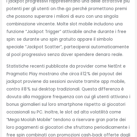
I jackpot progressivi rappresentano una delle attrattive più
potenti per gli utenti on‑the‑go perché promettono premi
che possono superare i milioni di euro con una singola
combinazione vincente. Molte slot mobile includono una
funzione “Jackpot Trigger” attivabile anche durante i free
spin: se durante uno spin gratuito appare il simbolo
speciale “Jackpot Scatter”, parteciperai automaticamente
al pool progressivo senza dover spendere denaro reale.
Statistiche recenti pubblicate da provider come NetEnt e
Pragmatic Play mostrano che circa il 12 % dei payout dei
jackpot proviene da sessioni avviate tramite app mobile,
contro il 8 % sui desktop tradizionali. Questa differenza è
dovuta alla maggiore frequenza con cui gli utenti attivano i
bonus giornalieri sul loro smartphone rispetto ai giocatori
occasionali su PC. Inoltre, le slot ad alta volatilità come
“Mega Moolah Mobile” tendono a riservare gran parte dei
loro pagamenti ai giocatori che sfruttano periodicamente i
free spin combinati con promozioni cash‑back offerte dagli