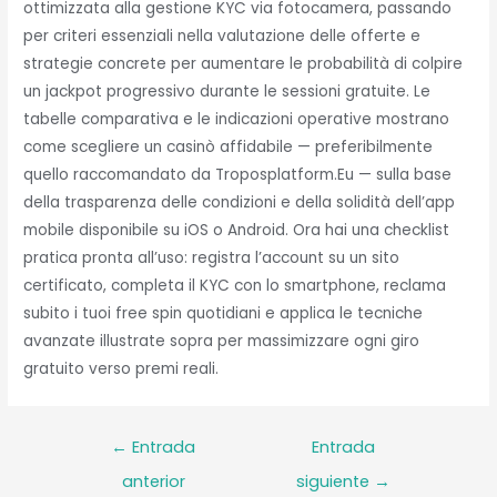
ottimizzata alla gestione KYC via fotocamera, passando
per criteri essenziali nella valutazione delle offerte e
strategie concrete per aumentare le probabilità di colpire
un jackpot progressivo durante le sessioni gratuite. Le
tabelle comparativa e le indicazioni operative mostrano
come scegliere un casinò affidabile — preferibilmente
quello raccomandato da Troposplatform.Eu — sulla base
della trasparenza delle condizioni e della solidità dell’app
mobile disponibile su iOS o Android. Ora hai una checklist
pratica pronta all’uso: registra l’account su un sito
certificato, completa il KYC con lo smartphone, reclama
subito i tuoi free spin quotidiani e applica le tecniche
avanzate illustrate sopra per massimizzare ogni giro
gratuito verso premi reali.
Navegación
←
Entrada
Entrada
de
anterior
siguiente
→
entradas