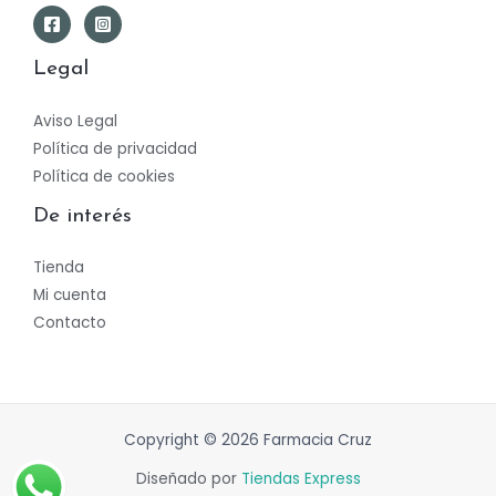
Legal
Aviso Legal
Política de privacidad
Política de cookies
De interés
Tienda
Mi cuenta
Contacto
Copyright © 2026 Farmacia Cruz
Diseñado por
Tiendas Express