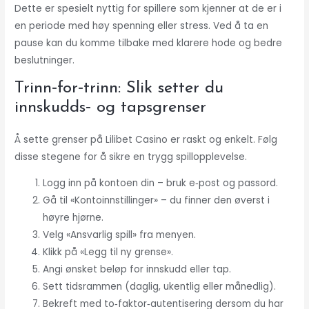
Dette er spesielt nyttig for spillere som kjenner at de er i
en periode med høy spenning eller stress. Ved å ta en
pause kan du komme tilbake med klarere hode og bedre
beslutninger.
Trinn‑for‑trinn: Slik setter du
innskudds‑ og tapsgrenser
Å sette grenser på Lilibet Casino er raskt og enkelt. Følg
disse stegene for å sikre en trygg spillopplevelse.
Logg inn på kontoen din – bruk e‑post og passord.
Gå til «Kontoinnstillinger» – du finner den øverst i
høyre hjørne.
Velg «Ansvarlig spill» fra menyen.
Klikk på «Legg til ny grense».
Angi ønsket beløp for innskudd eller tap.
Sett tidsrammen (daglig, ukentlig eller månedlig).
Bekreft med to‑faktor‑autentisering dersom du har