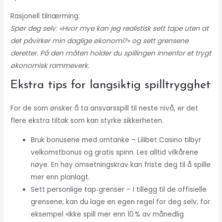
Rasjonell tilnærming:
Spør deg selv: «Hvor mye kan jeg realistisk sett tape uten at
det påvirker min daglige økonomi?» og sett grensene
deretter. På den måten holder du spillingen innenfor et trygt
økonomisk rammeverk.
Ekstra tips for langsiktig spilltrygghet
For de som ønsker å ta ansvarsspill til neste nivå, er det
flere ekstra tiltak som kan styrke sikkerheten.
Bruk bonusene med omtanke – Lilibet Casino tilbyr
velkomstbonus og gratis spinn. Les alltid vilkårene
nøye. En høy omsetningskrav kan friste deg til å spille
mer enn planlagt.
Sett personlige tap‑grenser – I tillegg til de offisielle
grensene, kan du lage en egen regel for deg selv, for
eksempel «Ikke spill mer enn 10 % av månedlig