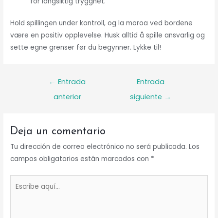
for langsiktig trygghet.
Hold spillingen under kontroll, og la moroa ved bordene
være en positiv opplevelse. Husk alltid å spille ansvarlig og
sette egne grenser før du begynner. Lykke til!
Navegación
←
Entrada
Entrada
de
anterior
siguiente
→
entradas
Deja un comentario
Tu dirección de correo electrónico no será publicada.
Los
campos obligatorios están marcados con
*
Escribe
aquí...