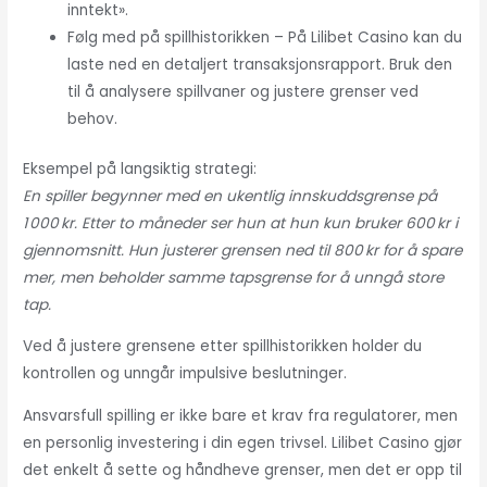
inntekt».
Følg med på spillhistorikken – På Lilibet Casino kan du
laste ned en detaljert transaksjonsrapport. Bruk den
til å analysere spillvaner og justere grenser ved
behov.
Eksempel på langsiktig strategi:
En spiller begynner med en ukentlig innskuddsgrense på
1 000 kr. Etter to måneder ser hun at hun kun bruker 600 kr i
gjennomsnitt. Hun justerer grensen ned til 800 kr for å spare
mer, men beholder samme tapsgrense for å unngå store
tap.
Ved å justere grensene etter spillhistorikken holder du
kontrollen og unngår impulsive beslutninger.
Ansvarsfull spilling er ikke bare et krav fra regulatorer, men
en personlig investering i din egen trivsel. Lilibet Casino gjør
det enkelt å sette og håndheve grenser, men det er opp til