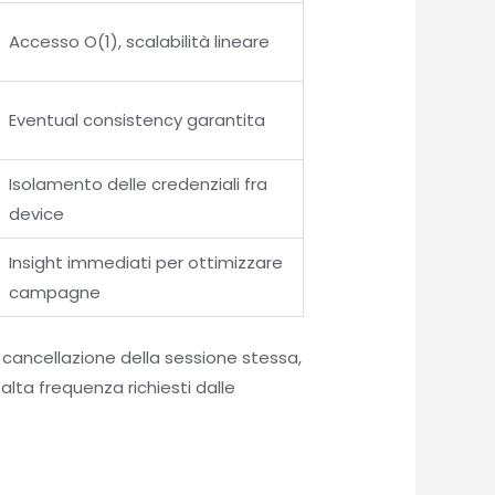
Accesso O(1), scalabilità lineare
Eventual consistency garantita
Isolamento delle credenziali fra
device
Insight immediati per ottimizzare
campagne
 cancellazione della sessione stessa,
ta frequenza richiesti dalle