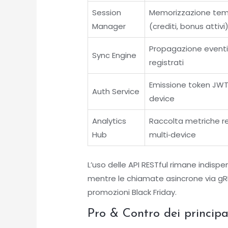
Session
Memorizzazione tem
Manager
(crediti, bonus attivi
Propagazione eventi 
Sync Engine
registrati
Emissione token JWT 
Auth Service
device
Analytics
Raccolta metriche rea
Hub
multi‑device
L’uso delle API RESTful rimane indisp
mentre le chiamate asincrone via gRP
promozioni Black Friday.
Pro & Contro dei principal