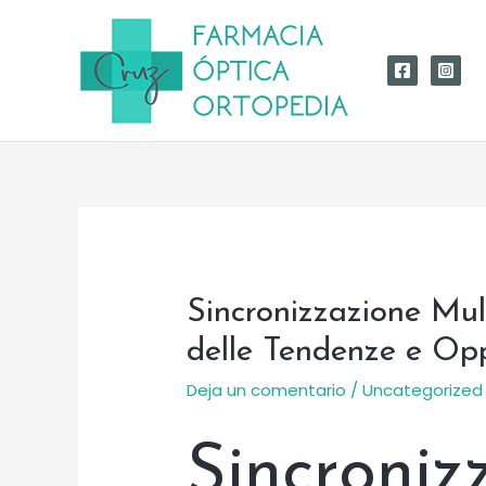
Ir
al
contenido
Sincronizzazione Mul
delle Tendenze e Opp
Deja un comentario
/
Uncategorized
Sincroniz