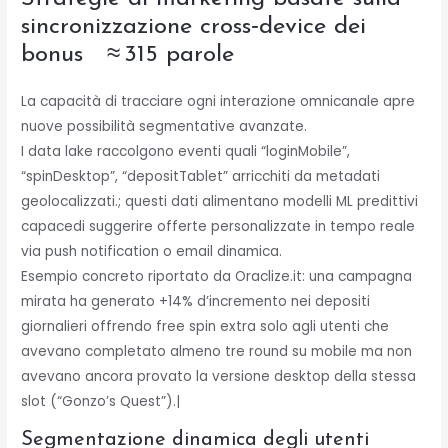
sincronizzazione cross‑device dei
bonus ≈ 315 parole
La capacità di tracciare ogni interazione omnicanale apre
nuove possibilità segmentative avanzate.
I data lake raccolgono eventi quali “loginMobile”,
“spinDesktop”, “depositTablet” arricchiti da metadati
geolocalizzati.; questi dati alimentano modelli ML predittivi
capacedi suggerire offerte personalizzate in tempo reale
via push notification o email dinamica.
Esempio concreto riportato da Oraclize.it: una campagna
mirata ha generato +14% d’incremento nei depositi
giornalieri offrendo free spin extra solo agli utenti che
avevano completato almeno tre round su mobile ma non
avevano ancora provato la versione desktop della stessa
slot (“Gonzo’s Quest”).|
Segmentazione dinamica degli utenti