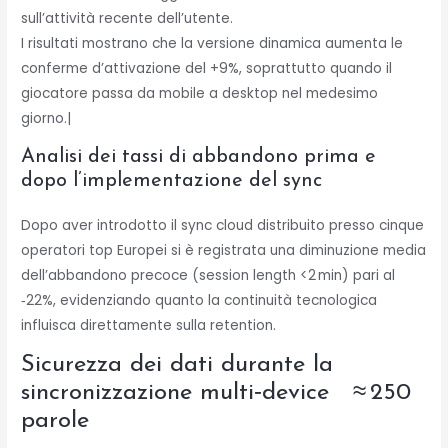
sull’attività recente dell’utente.
I risultati mostrano che la versione dinamica aumenta le
conferme d’attivazione del +9%, soprattutto quando il
giocatore passa da mobile a desktop nel medesimo
giorno.|
Analisi dei tassi di abbandono prima e
dopo l’implementazione del sync
Dopo aver introdotto il sync cloud distribuito presso cinque
operatori top Europei si è registrata una diminuzione media
dell’abbandono precoce (session length <2 min) pari al
‑22%, evidenziando quanto la continuità tecnologica
influisca direttamente sulla retention.
Sicurezza dei dati durante la
sincronizzazione multi‑device ≈ 250
parole