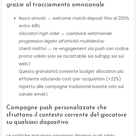
grazie al tracciamento omnicanale
Nuovi arrivati → welcome match deposit fino al 200%
entro 48h;
Giocatori high roller → cashback settimanale
progressivo legato all’attività multidevice;
Utenti inattivi → re-engagement via push con codice
promo valido solo se riscattabile sia sull’app sia sul
web.|
Questa granularità consente budget allocation più
efficiente riducendo cost-per-acquisition (+22%)
rispetto alle campagne tradizionali basate solo sul
canale email.|
Campagne push personalizzate che
sfruttano il contesto corrente del giocatore
su qualsiasi dispositivo
Le notifiche includono parametri dinamici quali saldo