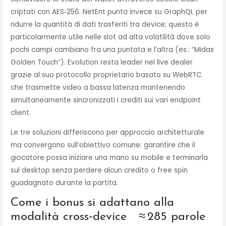
criptati con AES‑256. NetEnt punta invece su GraphQL per
ridurre la quantità di dati trasferiti tra device; questo è
particolarmente utile nelle slot ad alta volatilità dove solo
pochi campi cambiano fra una puntata e l’altra (es.: “Midas
Golden Touch”). Evolution resta leader nel live dealer
grazie al suo protocollo proprietario basato su WebRTC
che trasmette video a bassa latenza mantenendo
simultaneamente sincronizzati i crediti sui vari endpoint
client.
Le tre soluzioni differiscono per approccio architetturale
ma convergono sull’obiettivo comune: garantire che il
giocatore possa iniziare una mano su mobile e terminarla
sul desktop senza perdere alcun credito o free spin
guadagnato durante la partita.
Come i bonus si adattano alla
modalità cross‑device ≈ 285 parole