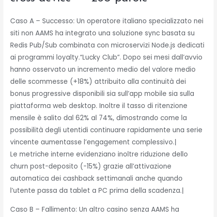
Caso A – Successo: Un operatore italiano specializzato nei
siti non AAMS ha integrato una soluzione sync basata su
Redis Pub/Sub combinata con microservizi Node.js dedicati
ai programmi loyalty.“Lucky Club”. Dopo sei mesi dall’avvio
hanno osservato un incremento medio del valore medio
delle scommesse (+18%) attribuito alla continuità dei
bonus progressive disponibili sia sull’app mobile sia sulla
piattaforma web desktop. Inoltre il tasso di ritenzione
mensile è salito dal 62% al 74%, dimostrando come la
possibilità de­gli utenti​di continuare rapidamente una serie
vincente aumentasse l’engagement complessivo.|
Le metriche interne evidenziano inoltre riduzione dello
churn post-deposito (-15%) grazie all’attivazione
automatica dei cashback settimanali anche quando
l’utente passa da tablet a PC prima della scadenza.|
Caso B – Fallimento: Un altro casino senza AAMS ha