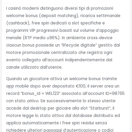
I casinò moderni distinguono diversi tipi di promozioni:
welcome bonus (deposit matching), ricarica settimanale
(cashback), free spin dedicati a slot specifiche e
programmi VIP progressivi basati sul volume d’appoggio
mensile (RTP medio ≥96%). In ambiente cross‑device
ciascun bonus possiede un “lifecycle digitale” gestito dal
motore promozionale centralizzato che registra ogni
evento collegato all’account indipendentemente dal
canale utilizzato dall’utente.
Quando un giocatore attiva un welcome bonus tramite
app mobile dopo aver depositato €100, il server crea un
record “bonus_id = WEL123” associato all’account ID=98765
con stato
attivo
. Se successivamente lo stesso utente
accede dal desktop per giocare alla slot “Starburst”, il
motore legge lo stato attivo dal database distribuito ed
applica automaticamente i free spin residui senza
richiedere ulteriori passaggi d’autenticazione o codici