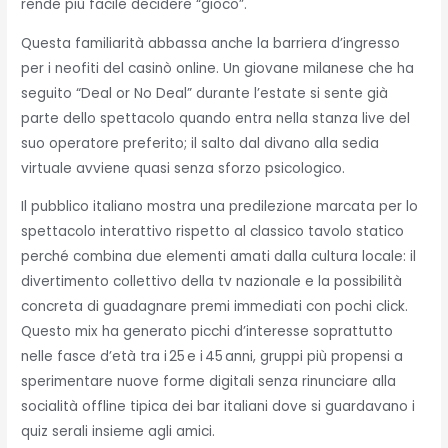
rende più facile decidere “gioco”.
Questa familiarità abbassa anche la barriera d’ingresso
per i neofiti del casinò online. Un giovane milanese che ha
seguito “Deal or No Deal” durante l’estate si sente già
parte dello spettacolo quando entra nella stanza live del
suo operatore preferito; il salto dal divano alla sedia
virtuale avviene quasi senza sforzo psicologico.
Il pubblico italiano mostra una predilezione marcata per lo
spettacolo interattivo rispetto al classico tavolo statico
perché combina due elementi amati dalla cultura locale: il
divertimento collettivo della tv nazionale e la possibilità
concreta di guadagnare premi immediati con pochi click.
Questo mix ha generato picchi d’interesse soprattutto
nelle fasce d’età tra i 25 e i 45 anni, gruppi più propensi a
sperimentare nuove forme digitali senza rinunciare alla
socialità offline tipica dei bar italiani dove si guardavano i
quiz serali insieme agli amici.