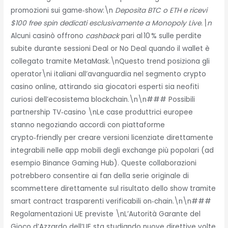
promozioni sui game‑show:\n
Deposita BTC o ETH e ricevi
$100 free spin dedicati esclusivamente a Monopoly Live.\n
Alcuni casinò offrono
cashback
pari al 10 % sulle perdite
subite durante sessioni Deal or No Deal quando il wallet è
collegato tramite MetaMask.\nQuesto trend posiziona gli
operator​\ni italiani all’avanguardia nel segmento crypto
casino online, attirando sia giocatori esperti sia neofiti
curiosi dell’ecosistema blockchain.\n\n### Possibili
partnership TV‑casino \nLe case produttrici europee
stanno negoziando accordi con piattaforme
crypto‑friendly per creare versioni licenziate direttamente
integrabili nelle app mobili degli exchange più popolari (ad
esempio Binance Gaming Hub). Queste collaborazioni
potrebbero consentire ai fan della serie originale di
scommettere direttamente sul risultato dello show tramite
smart contract trasparenti verificabili on‑chain.\n\n###
Regolamentazioni UE previste \nL’Autorità Garante del
Gioco d’Azzardo dell’UE sta studiando nuove direttive volte