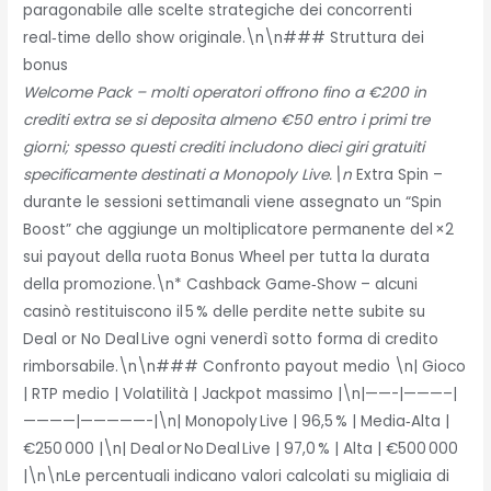
paragonabile alle scelte strategiche dei concorrenti
real‑time dello show originale.\n\n### Struttura dei
bonus
Welcome Pack – molti operatori offrono fino a €200 in
crediti extra se si deposita almeno €50 entro i primi tre
giorni; spesso questi crediti includono dieci giri gratuiti
specificamente destinati a Monopoly Live.\n
Extra Spin –
durante le sessioni settimanali viene assegnato un “Spin
Boost” che aggiunge un moltiplicatore permanente del ×2
sui payout della ruota Bonus Wheel per tutta la durata
della promozione.\n* Cashback Game‑Show – alcuni
casinò restituiscono il 5 % delle perdite nette subite su
Deal or No Deal Live ogni venerdì sotto forma di credito
rimborsabile.\n\n### Confronto payout medio \n| Gioco
| RTP medio | Volatilità | Jackpot massimo |\n|——-|———–|
————|—————-|\n| Monopoly Live | 96,5 % | Media‑Alta |
€250 000 |\n| Deal or No Deal Live | 97,0 % | Alta | €500 000
|\n\nLe percentuali indicano valori calcolati su migliaia di