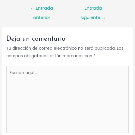
Navegación
←
Entrada
Entrada
de
anterior
siguiente
→
entradas
Deja un comentario
Tu dirección de correo electrónico no será publicada.
Los
campos obligatorios están marcados con
*
Escribe
aquí...