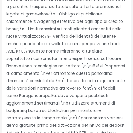
a garantire trasparenza totale sulle offerte promozionali
legate ai game‑show:\n– Obbligo di pubblicare
chiaramente %Wagering effettivo per ogni tipo di credito
bonus;\n– Limiti massimi sui moltiplicatori consentiti nelle
ruote virtualizzate;\n– Verifica dell’identità dell’utente
anche quando utilizza wallet anonimi per prevenire frodi
AML/KYC.\nQueste norme mireranno a tutelare
soprattutto i consumatori meno esperti senza soffocare
l’innovazione tecnologica nel settore.\n\n### Prepararsi
al cambiamento \nPer affrontare questo panorama
dinamico è consigliabile:\na) Tenere traccia regolarmente
delle variazioni normative attraverso font​\ni affidabili
come Paragoneurope.Eu, dove vengono pubblicati
aggiornamenti settimanali;\nb) Utilizzare strumenti di
budgeting basati su blockchain per monitorare
entrate/uscite in tempo reale;\nc) Sperimentare versioni
demo gratuite prima dell’attivazione definitiva dei deposit​
\ni cripto così da valutare volatilità RTP senza rischiare