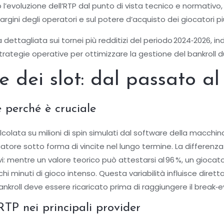
o l’evoluzione dell’RTP dal punto di vista tecnico e normati
argini degli operatori e sul potere d’acquisto dei giocatori più
ttagliata sui tornei più redditizi del periodo 2024‑2026, ind
rategie operative per ottimizzare la gestione del bankroll d
e dei slot: dal passato al
e perché è cruciale
alcolata su milioni di spin simulati dal software della macchi
tore sotto forma di vincite nel lungo termine. La differenza
evi: mentre un valore teorico può attestarsi al 96 %, un gioca
ochi minuti di gioco intenso. Questa variabilità influisce dir
kroll deve essere ricaricato prima di raggiungere il break‑
RTP nei principali provider