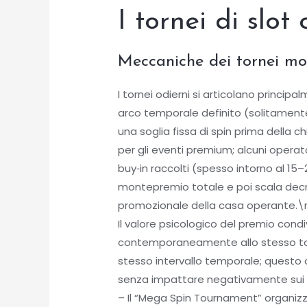
I tornei di slo
Meccaniche dei tornei mo
I tornei odierni si articolano princi
arco temporale definito (solitament
una soglia fissa di spin prima della c
per gli eventi premium; alcuni operat
buy‑in raccolti (spesso intorno al 15–
montepremio totale e poi scala decr
promozionale della casa operante.\
Il valore psicologico del premio cond
contemporaneamente allo stesso tor
stesso intervallo temporale; questo c
senza impattare negativamente sui m
– Il “Mega Spin Tournament” organizza