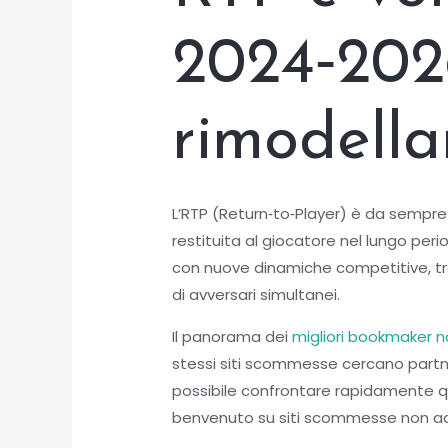
2024‑2026
rimodella
L’RTP (Return‑to‑Player) è da sempre 
restituita al giocatore nel lungo peri
con nuove dinamiche competitive, tra 
di avversari simultanei.
Il panorama dei
migliori bookmaker 
stessi siti scommesse cercano partner
possibile confrontare rapidamente qua
benvenuto su siti scommesse non aams