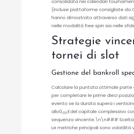
consolidata nei calendari tournament o
(incluse piattaforme consigliate da 
hanno dimostrato attraverso dati agg
nelle modalità free spin sia nelle sf
Strategie vince
tornei di slot
Gestione del bankroll spec
Calcolare la puntata ottimale parte 
per completare le prime dieci posizion
evento se la durata supera i venticinq
allo­⁠0,
£ del capitale complessivo cos
05
sequenza vincente.\n\n### Scelta del
Le metriche principali sono volatilità