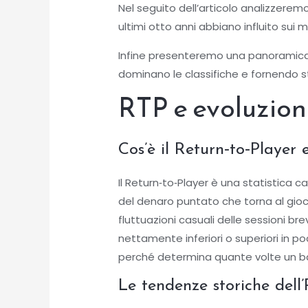
Nel seguito dell’articolo analizzerem
ultimi otto anni abbiano influito sui m
Infine presenteremo una panoramica de
dominano le classifiche e fornendo st
RTP e evoluzion
Cos’è il Return‑to‑Player 
Il Return‑to‑Player è una statistica c
del denaro puntato che torna al gioca
fluttuazioni casuali delle sessioni br
nettamente inferiori o superiori in p
perché determina quante volte un ban
Le tendenze storiche dell’