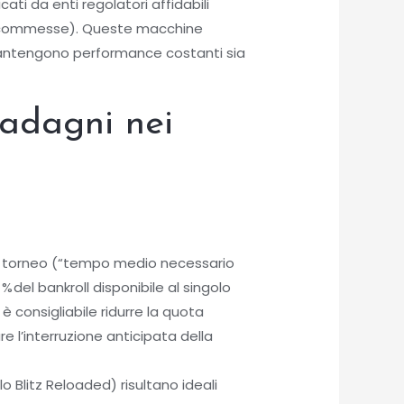
ati da enti regolatori affidabili
ti scommesse). Queste macchine
 mantengono performance costanti sia
uadagni nei
del torneo (“tempo medio necessario
​ del bankroll disponibile al singolo
è consigliabile ridurre la quota
e l’interruzione anticipata della
o Blitz Reloaded) risultano ideali