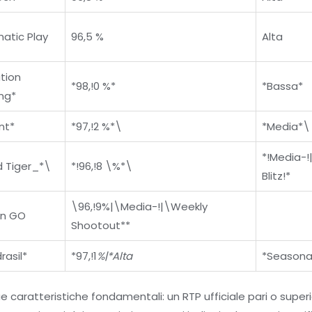
atic Play
96,5 %
Alta
ution
*98,!0 %*
*Bassa*
ng*
nt*
*97,!2 %*\
*Media*\
*!Media-!|
 Tiger_*\
*!96,!8 \%*\
Blitz!*
\96,!9%|\Media-!|\Weekly
’n GO
Shootout**
rasil*
*97,!1
%|*Alta
*Seasona
e caratteristiche fondamentali: un RTP ufficiale pari o supe