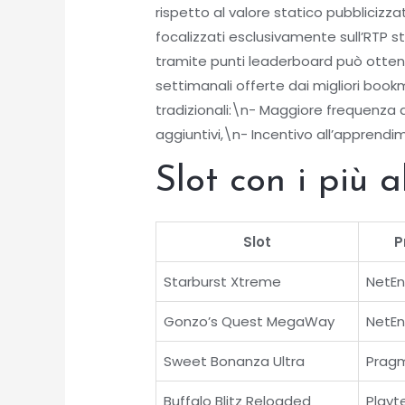
rispetto al valore statico pubblicizza
focalizzati esclusivamente sull’RTP 
tramite punti leaderboard può ottene
settimanali offerte dai migliori book
tradizionali:\n- Maggiore frequenza d
aggiuntivi,\n- Incentivo all’apprend
Slot con i più 
Slot
P
Starburst Xtreme
NetEn
Gonzo’s Quest MegaWay
NetEn
Sweet Bonanza Ultra
Pragm
Buffalo Blitz Reloaded
Playt