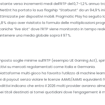
costante verso incrementi medi dell’RTP del 0,7–1,2 % annuo t
tEnt ha portato la sua flagship “Starburst” da un 94,9 % inizi
 ottimizzate per dispositivi mobili. Pragmatic Play ha seguito
% dopo aver rivisitato la formula delle moltiplicazioni prog
niche “live slot” dove l’RTP viene monitorato in tempo real
ntenere una media globale sopra il 97 %.
posto soglie minime sull’RTP (esempio UE Gaming Act), spi
itivi su mercati regolamentati come Italia e Germania.
ttaforme multi‑gioco ha favorito l’utilizzo di machine learnin
tmi di payout senza violare le licenze AAMS/AAMS equivalenti fuo
dittivi indicano che entro il 2026 molti provider avranno alme
ei titoli destinati ai tornei quotidiani dove l’engagement è m