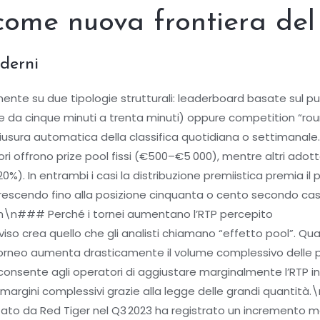
t come nuova frontiera de
derni
palmente su due tipologie strutturali: leaderboard basate sul
e da cinque minuti a trenta minuti) oppure competition “r
hiusura automatica della classifica quotidiana o settimanale. 
ori offrono prize pool fissi (€500–€5 000), mentre altri adot
20%). In entrambi i casi la distribuzione premiistica premia il
escendo fino alla posizione cinquanta o cento secondo caso 
n\n### Perché i tornei aumentano l’RTP percepito
iviso crea quello che gli analisti chiamano “effetto pool”. Q
neo aumenta drasticamente il volume complessivo delle pun
onsente agli operatori di aggiustare marginalmente l’RTP int
argini complessivi grazie alla legge delle grandi quantit
to da Red Tiger nel Q3 2023 ha registrato un incremento medi