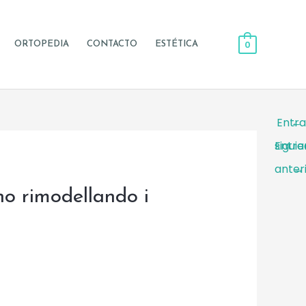
0
ORTOPEDIA
CONTACTO
ESTÉTICA
Navegaci
Entr
←
de
sigui
Entra
entradas
anter
→
no rimodellando i