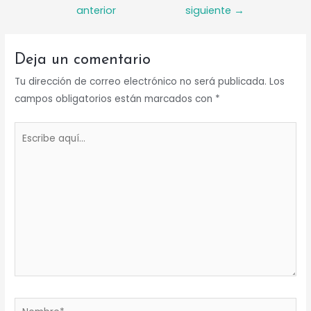
de
anterior
siguiente
→
entradas
Deja un comentario
Tu dirección de correo electrónico no será publicada.
Los
campos obligatorios están marcados con
*
Escribe
aquí...
Nombre*