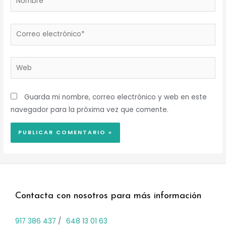
Correo
electrónico*
Web
Guarda mi nombre, correo electrónico y web en este
navegador para la próxima vez que comente.
Contacta con nosotros para más información
917 386 437
/
648 13 01 63