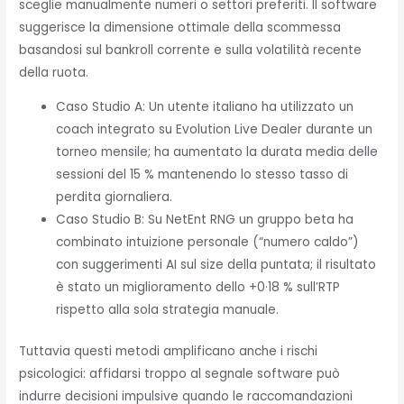
sceglie manualmente numeri o settori preferiti. Il software
suggerisce la dimensione ottimale della scommessa
basandosi sul bankroll corrente e sulla volatilità recente
della ruota.
Caso Studio A: Un utente italiano ha utilizzato un
coach integrato su Evolution Live Dealer durante un
torneo mensile; ha aumentato la durata media delle
sessioni del 15 % mantenendo lo stesso tasso di
perdita giornaliera.
Caso Studio B: Su NetEnt RNG un gruppo beta ha
combinato intuizione personale (“numero caldo”)
con suggerimenti AI sul size della puntata; il risultato
è stato un miglioramento dello +0·18 % sull’RTP
rispetto alla sola strategia manuale.
Tuttavia questi metodi amplificano anche i rischi
psicologici: affidarsi troppo al segnale software può
indurre decisioni impulsive quando le raccomandazioni