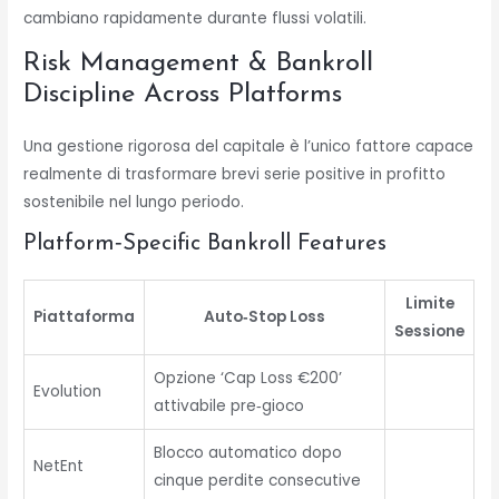
cambiano rapidamente durante flussi volatili.
Risk Management & Bankroll
Discipline Across Platforms
Una gestione rigorosa del capitale è l’unico fattore capace
realmente di trasformare brevi serie positive in profitto
sostenibile nel lungo periodo.
Platform‑Specific Bankroll Features
Limite
Piattaforma
Auto‑Stop Loss
Sessione
Opzione ‘Cap Loss €200’
Evolution
attivabile pre‐gioco
Blocco automatico dopo
NetEnt
cinque perdite consecutive