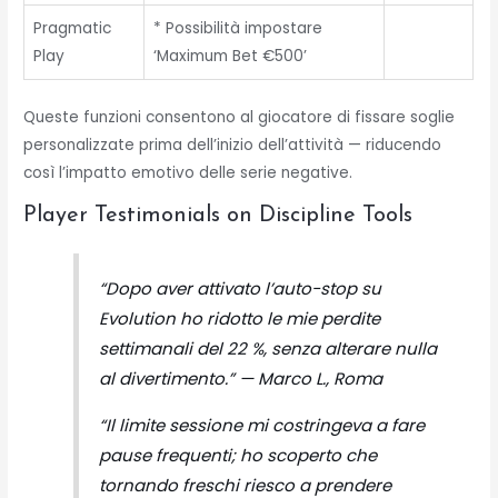
Pragmatic
* Possibilità impostare
Play
‘Maximum Bet €500’
Queste funzioni consentono al giocatore di fissare soglie
personalizzate prima dell’inizio dell’attività — riducendo
così l’impatto emotivo delle serie negative.
Player Testimonials on Discipline Tools
“Dopo aver attivato l’auto-stop su
Evolution ho ridotto le mie perdite
settimanali del 22 %, senza alterare nulla
al divertimento.”
— Marco L., Roma
“Il limite sessione mi costringeva a fare
pause frequenti; ho scoperto che
tornando freschi riesco a prendere