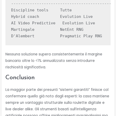
---------------------------------------------
Discipline tools     Tutte                  ≈
Hybrid coach         Evolution Live         +
AI Video Predictive   Evolution Live         
Martingale           NetEnt RNG             −
Nessuna soluzione supera consistentemente il margine
bancario oltre lo <1 % annualizzato senza introdurre
rischiosità significativa.
Conclusion
La maggior parte dei presunti “sistemi garantiti” finisce col
confermare quello già noto dagli esperti: la casa mantiene
sempre un vantaggio strutturale sulla roulette digitale e
live dealer alike. Gli strumenti basati sull’intelligenza
artificiale possono offrire miglioramenti marginalissimi ma