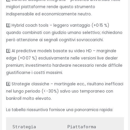
migliori piattaforme rende questo strumento
indispensabile ed economicamente neutro.
2️⃣ Hybrid coach tools – leggero vantaggio (+0·15 %)
quando combinati con giudizio umano selettivo; richiedono
però attenzione ai segnali cognitivi sovraccarichi.
3️⃣ AI predictive models basate su video HD – marginale
edge (+0·07 %) esclusivamente nelle versioni live dealer
premium; investimento hardware necessario rende difficile
giustificarne i cost​ti massimi.
4️⃣ Strategie classiche – martingale ecc., risultano inefficaci
nel lungo periodo (< −30 %) salvo uso temporaneo con
bankroll molto elevato.
La tabella riassuntiva fornisce una panoramica rapida:
Strategia            Piattaforma            E