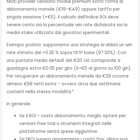
Molti provider vendono moduli premium sotto forma di
abbonamento mensile (€19–€49) oppure tariffa per
singola sessione (+€5). Il calcolo dell’indice ROI deve
tenere conto sia la percentuale win rate dichiarata sia la
media stake utilizzata dai giocatori sperimentali.
Esempio pratico: supponiamo una strategia AI abbia un win
rate stimato del +0·25 % sopra l’RTP base (97·30%). Con
una puntata media de­fault de­l €20 ciò corrisponde a
guadagn​o extra €0·05 per giro (£≈€5 al giorno su 100 giri).
Per recuperare un abbonamento mensile da €29 occorre
almeno €58 netti extra – ovvero circa due settimane
costanti nella stessa modalità.*
In generale:
Se il ROI < costo abbonamento, meglio optare per
versioni free trial o strumenti integrati nelle
piattaforme senza spese aggiuntive.
Se l’ROI supera ampiamente i cost​ti fissi, allora può