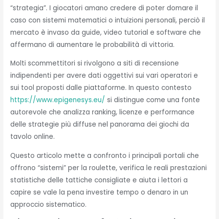
“strategia”. I giocatori amano credere di poter domare il
caso con sistemi matematici o intuizioni personali, perciò il
mercato è invaso da guide, video tutorial e software che
affermano di aumentare le probabilità di vittoria.
Molti scommettitori si rivolgono a siti di recensione
indipendenti per avere dati oggettivi sui vari operatori e
sui tool proposti dalle piattaforme. In questo contesto
https://www.epigenesys.eu/
si distingue come una fonte
autorevole che analizza ranking, licenze e performance
delle strategie più diffuse nel panorama dei giochi da
tavolo online.
Questo articolo mette a confronto i principali portali che
offrono “sistemi” per la roulette, verifica le reali prestazioni
statistiche delle tattiche consigliate e aiuta i lettori a
capire se vale la pena investire tempo o denaro in un
approccio sistematico.