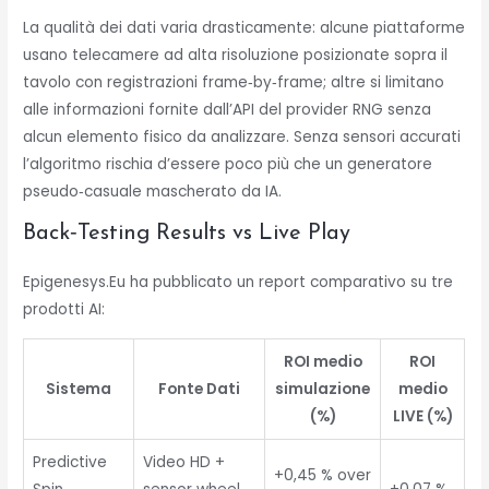
La qualità dei dati varia drasticamente: alcune piattaforme
usano telecamere ad alta risoluzione posizionate sopra il
tavolo con registrazioni frame‑by‑frame; altre si limitano
alle informazioni fornite dall’API del provider RNG senza
alcun elemento fisico da analizzare. Senza sensori accurati
l’algoritmo rischia d’essere poco più che un generatore
pseudo‑casuale mascherato da IA.
Back‑Testing Results vs Live Play
Epigenesys.Eu ha pubblicato un report comparativo su tre
prodotti AI:
ROI medio
ROI
Sistema
Fonte Dati
simulazione
medio
(%)
LIVE (%)
Predictive
Video HD +
+0,45 % over