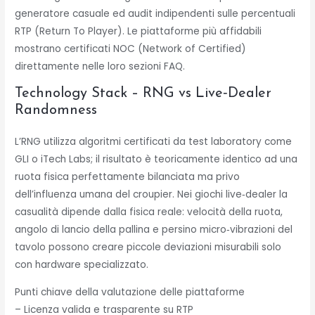
generatore casuale ed audit indipendenti sulle percentuali
RTP (Return To Player). Le piattaforme più affidabili
mostrano certificati NOC (Network of Certified)
direttamente nelle loro sezioni FAQ.
Technology Stack – RNG vs Live‑Dealer
Randomness
L’RNG utilizza algoritmi certificati da test laboratory come
GLI o iTech Labs; il risultato è teoricamente identico ad una
ruota fisica perfettamente bilanciata ma privo
dell’influenza umana del croupier. Nei giochi live‑dealer la
casualità dipende dalla fisica reale: velocità della ruota,
angolo di lancio della pallina e persino micro‑vibrazioni del
tavolo possono creare piccole deviazioni misurabili solo
con hardware specializzato.
Punti chiave della valutazione delle piattaforme
– Licenza valida e trasparente su RTP