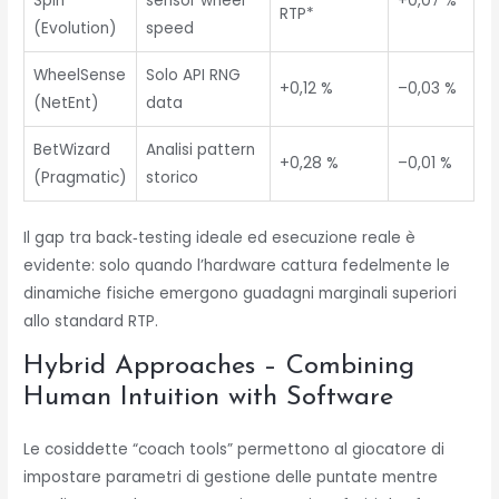
Spin
sensor wheel
+0,07 %
RTP*
(Evolution)
speed
WheelSense
Solo API RNG
+0,12 %
–0,03 %
(NetEnt)
data
BetWizard
Analisi pattern
+0,28 %
–0,01 %
(Pragmatic)
storico
Il gap tra back‑testing ideale ed esecuzione reale è
evidente: solo quando l’hardware cattura fedelmente le
dinamiche fisiche emergono guadagni marginali superiori
allo standard RTP.
Hybrid Approaches – Combining
Human Intuition with Software
Le cosiddette “coach tools” permettono al giocatore di
impostare parametri di gestione delle puntate mentre