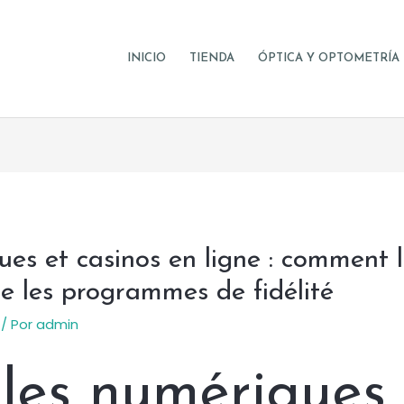
INICIO
TIENDA
ÓPTICA Y OPTOMETRÍA
ues et casinos en ligne : comment 
e les programmes de fidélité
/ Por
admin
lles numériques 