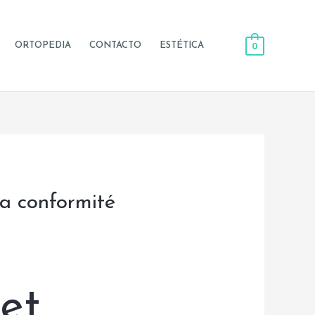
0
ORTOPEDIA
CONTACTO
ESTÉTICA
la conformité
et