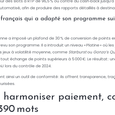
ur des slots à RTP de 96,5 % ou contre du cash‑back jusqu’à
tomatisé, afin de produire des rapports détaillés à destinat
 français qui a adapté son programme sui
éenne a imposé un plafond de 30 % de conversion de points en
 revu son programme. Il a introduit un niveau « Platine » où l
des jeux à volatilité moyenne, comme
Starburst
ou
Gonzo’s Qu
tout échange de points supérieurs à 5 000 €. Le résultat : u
J lors du contrôle de 2024.
ainsi un outil de conformité : ils offrent transparence, traça
urisées.
r harmoniser paiement, c
 390 mots