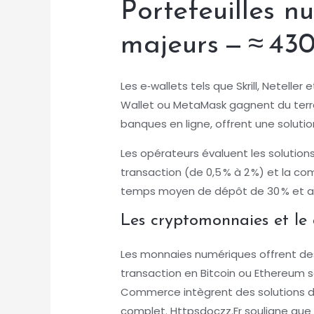
Portefeuilles n
majeurs — ≈ 43
Les e‑wallets tels que Skrill, Netel
Wallet ou MetaMask gagnent du terrai
banques en ligne, offrent une soluti
Les opérateurs évaluent les solutions 
transaction (de 0,5 % à 2 %) et la com
temps moyen de dépôt de 30 % et a v
Les cryptomonnaies et le d
Les monnaies numériques offrent des 
transaction en Bitcoin ou Ethereum s
Commerce intègrent des solutions de 
complet. Httpsdoczz.Fr souligne que