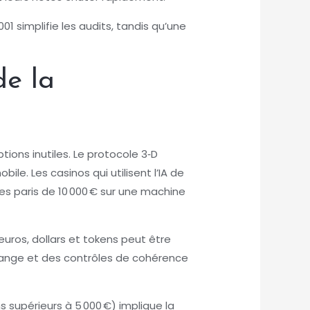
001 simplifie les audits, tandis qu’une
de la
ions inutiles. Le protocole 3‑D
le. Les casinos qui utilisent l’IA de
s paris de 10 000 € sur une machine
euros, dollars et tokens peut être
 change et des contrôles de cohérence
s supérieurs à 5 000 €) implique la