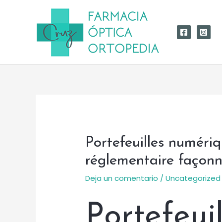
Ir
al
contenido
Portefeuilles numériq
réglementaire façonn
Deja un comentario
/
Uncategorized
Portefeui