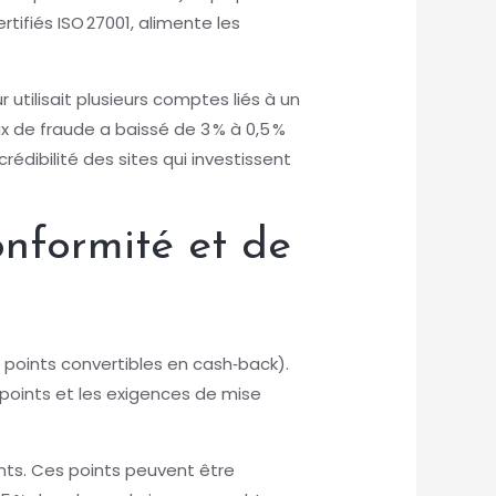
ifiés ISO 27001, alimente les
 utilisait plusieurs comptes liés à un
ux de fraude a baissé de 3 % à 0,5 %
édibilité des sites qui investissent
onformité et de
: points convertibles en cash‑back).
 points et les exigences de mise
nts. Ces points peuvent être