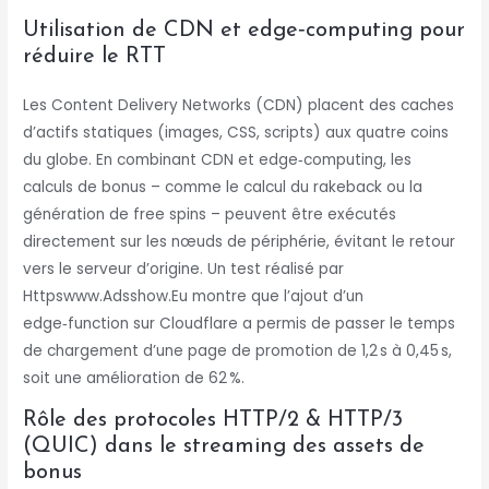
Utilisation de CDN et edge‑computing pour
réduire le RTT
Les Content Delivery Networks (CDN) placent des caches
d’actifs statiques (images, CSS, scripts) aux quatre coins
du globe. En combinant CDN et edge‑computing, les
calculs de bonus – comme le calcul du rakeback ou la
génération de free spins – peuvent être exécutés
directement sur les nœuds de périphérie, évitant le retour
vers le serveur d’origine. Un test réalisé par
Httpswww.Adsshow.Eu montre que l’ajout d’un
edge‑function sur Cloudflare a permis de passer le temps
de chargement d’une page de promotion de 1,2 s à 0,45 s,
soit une amélioration de 62 %.
Rôle des protocoles HTTP/2 & HTTP/3
(QUIC) dans le streaming des assets de
bonus