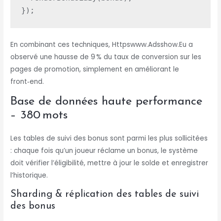
En combinant ces techniques, Httpswww.Adsshow.Eu a
observé une hausse de 9 % du taux de conversion sur les
pages de promotion, simplement en améliorant le
front‑end.
Base de données haute performance
– 380 mots
Les tables de suivi des bonus sont parmi les plus sollicitées
: chaque fois qu’un joueur réclame un bonus, le système
doit vérifier l’éligibilité, mettre à jour le solde et enregistrer
l’historique.
Sharding & réplication des tables de suivi
des bonus