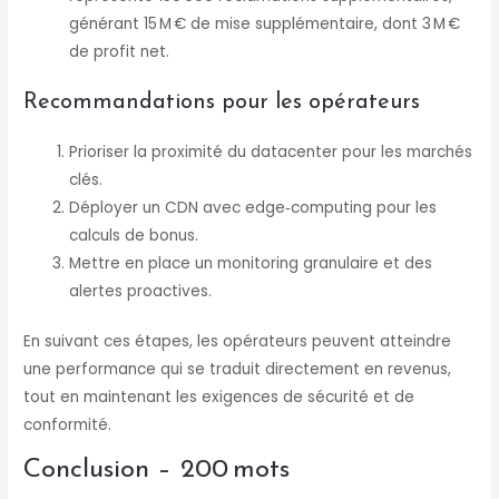
générant 15 M € de mise supplémentaire, dont 3 M €
de profit net.
Recommandations pour les opérateurs
Prioriser la proximité du datacenter pour les marchés
clés.
Déployer un CDN avec edge‑computing pour les
calculs de bonus.
Mettre en place un monitoring granulaire et des
alertes proactives.
En suivant ces étapes, les opérateurs peuvent atteindre
une performance qui se traduit directement en revenus,
tout en maintenant les exigences de sécurité et de
conformité.
Conclusion – 200 mots