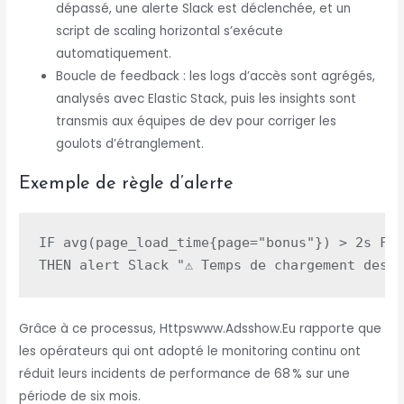
dépassé, une alerte Slack est déclenchée, et un
script de scaling horizontal s’exécute
automatiquement.
Boucle de feedback : les logs d’accès sont agrégés,
analysés avec Elastic Stack, puis les insights sont
transmis aux équipes de dev pour corriger les
goulots d’étranglement.
Exemple de règle d’alerte
IF avg(page_load_time{page="bonus"}) > 2s FOR
Grâce à ce processus, Httpswww.Adsshow.Eu rapporte que
les opérateurs qui ont adopté le monitoring continu ont
réduit leurs incidents de performance de 68 % sur une
période de six mois.