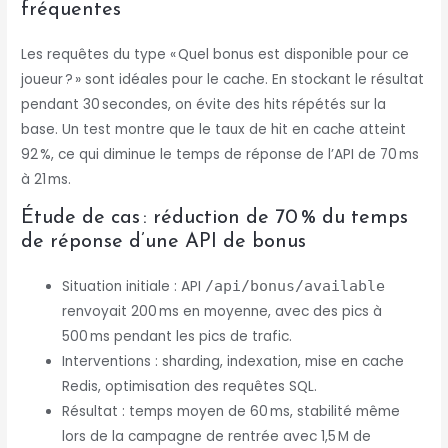
fréquentes
Les requêtes du type « Quel bonus est disponible pour ce
joueur ? » sont idéales pour le cache. En stockant le résultat
pendant 30 secondes, on évite des hits répétés sur la
base. Un test montre que le taux de hit en cache atteint
92 %, ce qui diminue le temps de réponse de l’API de 70 ms
à 21 ms.
Étude de cas : réduction de 70 % du temps
de réponse d’une API de bonus
Situation initiale : API
/api/bonus/available
renvoyait 200 ms en moyenne, avec des pics à
500 ms pendant les pics de trafic.
Interventions : sharding, indexation, mise en cache
Redis, optimisation des requêtes SQL.
Résultat : temps moyen de 60 ms, stabilité même
lors de la campagne de rentrée avec 1,5 M de