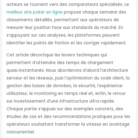
acteurs se tournent vers des comparateurs spécialisés. Le
meilleur site poker en ligne
propose chaque semaine des
classements détaillés, permettant aux opérateurs de
mesurer leur position face aux standards du marché. En
s’appuyant sur ces analyses, les plateformes peuvent
identifier les points de friction et les corriger rapidement.
Cet article décortique les leviers techniques qui
permettent d’atteindre des temps de chargement
quasi‑instantanés. Nous aborderons d’abord l’architecture
serveur et les réseaux, puis l’optimisation du code client, la
gestion des bases de données, la sécurité, l’expérience
utilisateur, le monitoring en temps réel et, enfin, le retour
sur investissement d’une infrastructure ultra‑rapide.
Chaque partie s’appuie sur des exemples concrets, des
études de cas et des recommandations pratiques pour les
opérateurs souhaitant transformer la vitesse en avantage
concurrentiel.