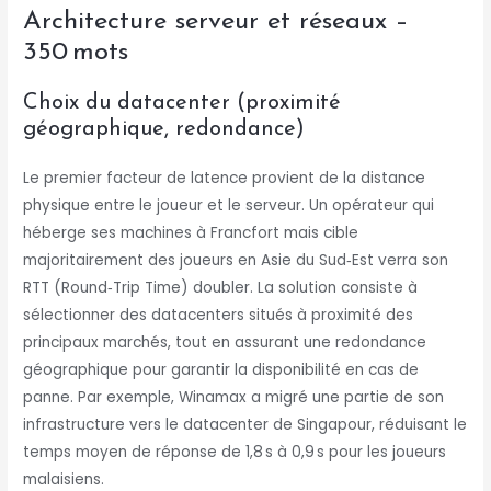
Architecture serveur et réseaux –
350 mots
Choix du datacenter (proximité
géographique, redondance)
Le premier facteur de latence provient de la distance
physique entre le joueur et le serveur. Un opérateur qui
héberge ses machines à Francfort mais cible
majoritairement des joueurs en Asie du Sud‑Est verra son
RTT (Round‑Trip Time) doubler. La solution consiste à
sélectionner des datacenters situés à proximité des
principaux marchés, tout en assurant une redondance
géographique pour garantir la disponibilité en cas de
panne. Par exemple, Winamax a migré une partie de son
infrastructure vers le datacenter de Singapour, réduisant le
temps moyen de réponse de 1,8 s à 0,9 s pour les joueurs
malaisiens.