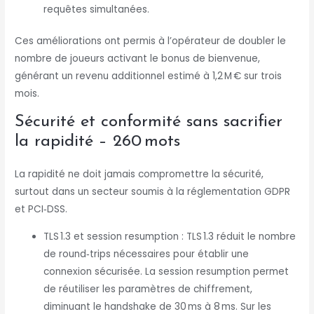
requêtes simultanées.
Ces améliorations ont permis à l’opérateur de doubler le
nombre de joueurs activant le bonus de bienvenue,
générant un revenu additionnel estimé à 1,2 M € sur trois
mois.
Sécurité et conformité sans sacrifier
la rapidité – 260 mots
La rapidité ne doit jamais compromettre la sécurité,
surtout dans un secteur soumis à la réglementation GDPR
et PCI‑DSS.
TLS 1.3 et session resumption : TLS 1.3 réduit le nombre
de round‑trips nécessaires pour établir une
connexion sécurisée. La session resumption permet
de réutiliser les paramètres de chiffrement,
diminuant le handshake de 30 ms à 8 ms. Sur les