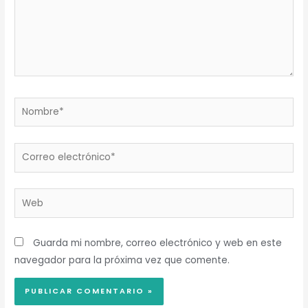
Nombre*
Correo
electrónico*
Web
Guarda mi nombre, correo electrónico y web en este
navegador para la próxima vez que comente.