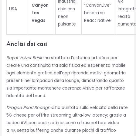
industrial
VR
Canyon
“CanyonLive”
USA
chic con
integrat
Las
basata su
neon
realtà
Vegas
React Native
pulsante
aumenta
Analisi dei casi
Royal Velvet Berlin
ha sfruttato l’estetica art déco per
creare una continuità tra sala fisica ed esperienza mobile;
ogni elemento grafico dell’app riprende motivi geometrici
presenti nei lampadari della lounge, dimostrando quanto
sia importante mantenere coerenza visiva per rafforzare
l’identità del brand.
Dragon Pearl Shanghai
ha puntato sulla velocità della rete
5G cinese per offrire streaming ultra‑low latency; grazie a
codec AV1 personalizzati riescono a trasmettere video
a 4K senza buffering anche durante picchi di traffico