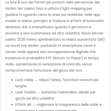
La luce è uno dei fattori più potenti nella percezione del
rischio. Nei casinò fisici si utilizza il light‑mapping per
guidare lo sguardo verso le aree più redditizie; nelle app
mobile lo stesso principio si traduce in effetti di luminosità
dinamica che si intensificano quando il giocatore si
avvicina a una scommessa ad alta volatilità. Alcuni bitcoin
casino 2026 hanno sperimentato la realtà aumentata (AR)
sui tavoli live‑dealer: puntando lo smartphone verso il
tavolo reale appare una sovrapposizione digitale che
evidenzia le probabilità RTP (Return to Player) in tempo
reale, aumentando la sensazione di controllo senza
compromettere l’emozione del gioco dal vivo.
Luce calda → riduce l’ansia, favorisce sessioni più
lunghe
Luce fredda → aumenta l’adrenalina, ideale per
giochi ad alta volatilità
Effetti AR → migliorano la trasparenza delle odds e
incentivano il wagering consapevole