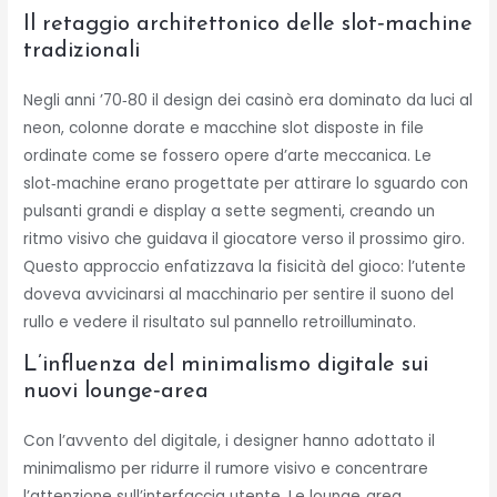
Il retaggio architettonico delle slot‑machine
tradizionali
Negli anni ’70‑80 il design dei casinò era dominato da luci al
neon, colonne dorate e macchine slot disposte in file
ordinate come se fossero opere d’arte meccanica. Le
slot‑machine erano progettate per attirare lo sguardo con
pulsanti grandi e display a sette segmenti, creando un
ritmo visivo che guidava il giocatore verso il prossimo giro.
Questo approccio enfatizzava la fisicità del gioco: l’utente
doveva avvicinarsi al macchinario per sentire il suono del
rullo e vedere il risultato sul pannello retroilluminato.
L’influenza del minimalismo digitale sui
nuovi lounge‑area
Con l’avvento del digitale, i designer hanno adottato il
minimalismo per ridurre il rumore visivo e concentrare
l’attenzione sull’interfaccia utente. Le lounge‑area