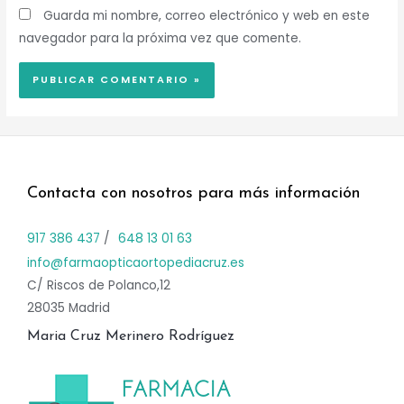
Guarda mi nombre, correo electrónico y web en este
navegador para la próxima vez que comente.
Contacta con nosotros para más información
917 386 437
/
648 13 01 63
info@farmaopticaortopediacruz.es
C/ Riscos de Polanco,12
28035 Madrid
Maria Cruz Merinero Rodríguez