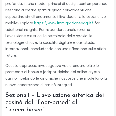
profonda: in che modo i principi di design contemporaneo
riescono a creare spazi di gioco coinvolgenti che
supportino simultaneamente i live‑dealer e le esperienze
mobile? Explore
https://www.immigrazioneoggi.it/
for
additional insights. Per rispondere, analizzeremo
l’evoluzione estetica, la psicologia dello spazio, le
tecnologie chiave, la socialità digitale e casi studio
internazionali, concludendo con una riflessione sulle sfide
future.
Questo approccio investigativo vuole andare oltre le
promesse di bonus e jackpot tipiche dei online crypto
casino, rivelando le dinamiche nascoste che modellano la
nuova generazione di casinò integrati.
Sezione 1 – L’evoluzione estetica dei
casinò dal “floor‑based” al
“screen‑based”