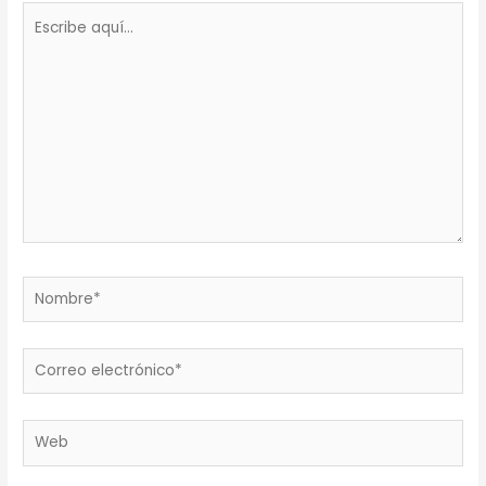
Escribe
aquí...
Nombre*
Correo
electrónico*
Web