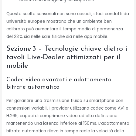
Queste scelte sensoriali non sono casuali; studi condotti da
università europee mostrano che un ambiente ben
calibrato può aumentare il tempo medio di permanenza
del 23 % sia nelle sale fisiche sia nelle app mobile.
Sezione 3 – Tecnologie chiave dietro i
tavoli Live‑Dealer ottimizzati per il
mobile
Codec video avanzati e adattamento
bitrate automatico
Per garantire una trasmissione fluida su smartphone con
connessioni variabili, i provider utilizzano codec come AV1 e
H.265, capaci di comprimere video ad alta definizione
mantenendo una latenza inferiore ai 150 ms. L’adattamento
bitrate automatico rileva in tempo reale la velocità della