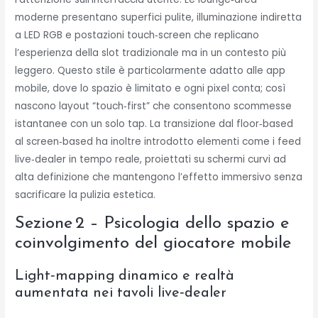
moderne presentano superfici pulite, illuminazione indiretta
a LED RGB e postazioni touch‑screen che replicano
l’esperienza della slot tradizionale ma in un contesto più
leggero. Questo stile è particolarmente adatto alle app
mobile, dove lo spazio è limitato e ogni pixel conta; così
nascono layout “touch‑first” che consentono scommesse
istantanee con un solo tap. La transizione dal floor‑based
al screen‑based ha inoltre introdotto elementi come i feed
live‑dealer in tempo reale, proiettati su schermi curvi ad
alta definizione che mantengono l’effetto immersivo senza
sacrificare la pulizia estetica.
Sezione 2 – Psicologia dello spazio e
coinvolgimento del giocatore mobile
Light‑mapping dinamico e realtà
aumentata nei tavoli live‑dealer