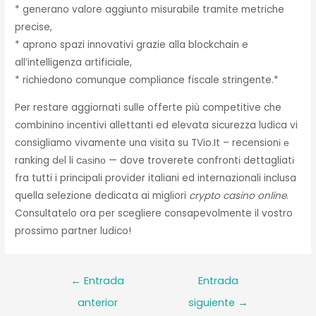
* generano valore aggiunto misurabile tramite metriche
precise,
* aprono spazi innovativi grazie alla blockchain e
all’intelligenza artificiale,
* richiedono comunque compliance fiscale stringente.*
Per restare aggiornati sulle offerte più competitive che
combinino incentivi allettanti ed elevata sicurezza ludica vi
consigliamo vivamente una visita su TVio.It – recensionі е
ranking dеl li cаѕіnо — dove troverete confrontі dettagliatі
fra tutti i principali provider italiani ed internazionali inclusa
quella selezione dedicata ai migliori
crypto casino online
.
Consultatelo ora per scegliere consapevolmente il vostro
prossimo partner ludico!
Navegación
←
Entrada
Entrada
de
anterior
siguiente
→
entradas