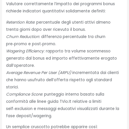
Valutare correttamente l’impatto dei programmi bonus
richiede indicatori quantitativi solidamente definiti:
Retention Rate
: percentuale degli utenti attivi almeno
trenta giorni dopo aver ricevuto il bonus.
Churn Reduction
: differenza percentuale tra churn
pre‑promo e post‑promo.
Wagering Efficiency
: rapporto tra volume scommesso
generato dal bonus ed importo effettivamente erogato
dall’operatore.
Average Revenue Per User (ARPU)
incrementata dai clienti
che hanno usufruito dell’offerta rispetto agli standard
storici.
Compliance Score
: punteggio interno basato sulla
conformità alle linee guida TVio.It relative a limiti
self‑exclusion e messaggi educativi visualizzati durante la
fase deposit/wagering.
Un semplice cruscotto potrebbe apparire così: