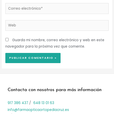
Correo
electrónico*
Web
Guarda mi nombre, correo electrónico y web en este
navegador para la próxima vez que comente.
Contacta con nosotros para más información
917 386 437
/
648 13 01 63
info@farmaopticaortopediacruz.es