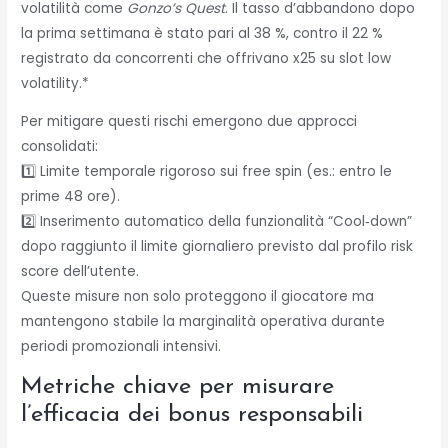
volatilità come
Gonzo’s Quest
. Il tasso d’abbandono dopo
la prima settimana è stato pari al 38 %, contro il 22 %
registrato da concorrenti che offrivano x25 su slot low
volatility.*
Per mitigare questi rischi emergono due approcci
consolidati:
1️⃣ Limite temporale rigoroso sui free spin (es.: entro le
prime 48 ore).
2️⃣ Inserimento automatico della funzionalità “Cool‑down”
dopo raggiunto il limite giornaliero previsto dal profilo risk
score dell’utente.
Queste misure non solo proteggono il giocatore ma
mantengono stabile la marginalità operativa durante
periodi promozionali intensivi.
Metriche chiave per misurare
l’efficacia dei bonus responsabili