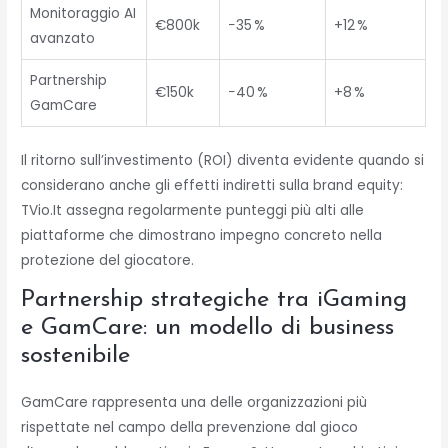
Monitoraggio AI
€800k
−35 %
+12 %
avanzato
Partnership
€150k
−40 %
+8 %
GamCare
Il ritorno sull’investimento (ROI) diventa evidente quando si
considerano anche gli effetti indiretti sulla brand equity:
TVio.It assegna regolarmente punteggi più alti alle
piattaforme che dimostrano impegno concreto nella
protezione del giocatore.
Partnership strategiche tra iGaming
e GamCare: un modello di business
sostenibile
GamCare rappresenta una delle organizzazioni più
rispettate nel campo della prevenzione dal gioco