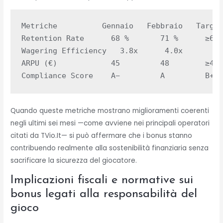
Metriche          Gennaio   Febbraio   Target

Retention Rate      68 %       71 %      ≥65 
Wagering Efficiency   3.8x      4.0x       ≥3
ARPU (€)            45         48        ≥42

Quando queste metriche mostrano miglioramenti coerenti
negli ultimi sei mesi —come avviene nei principali operatori
citati da TVio.It— si può affermare che i bonus stanno
contribuendo realmente alla sostenibilità finanziaria senza
sacrificare la sicurezza del giocatore.
Implicazioni fiscali e normative sui
bonus legati alla responsabilità del
gioco