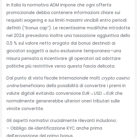
In Italia la normativa ADM impone che ogni offerta
promozionale debba contenere informazioni chiare sui
requisiti wagering e sui limiti massimi vincibili entro periodi
definiti (“bonus cap”). Le recentissime modifiche introdotte
nel 2024 prevedono inoltre una tassazione aggiuntiva dello
0,5 % sul valore netto erogato dai bonus destinati ai
giocatori soggetti a auto‑esclusione temporanea—una
misura pensata a incentivare gli operatori ad adottare
politiche più restrittive verso questa fascia delicata.
Dal punto di vista fiscale internazionale molti
crypto casino
online
beneficiano della possibilità di convertire i premi in
valute digitali evitando conversione EUR→USD→EUR che
normalmente genererebbe ulteriori oneri tributari sulle
vincite convertite.
Gli aspetti normativi crucialmente rilevanti includono:
– Obbligo de‐identificazione KYC anche prima
dell’erogazione del primo bonus.