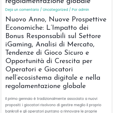
regolamentazione globale
Deja un comentario
/
Uncategorized
/ Por
admin
Nuovo Anno, Nuove Prospettive
Economiche: L’Impatto dei
Bonus Responsabili sul Settore
iGaming, Analisi di Mercato,
Tendenze di Gioco Sicuro e
Opportunità di Crescita per
Operatori e Giocatori
nell’ecosistema digitale e nella
regolamentazione globale
Il primo gennaio è tradizionalmente associato a nuovi
propositi: i giocatori risolvono di gestire meglio il proprio
bankroll e gli operatori puntano a rinnovare le proprie