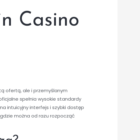
in Casino
e
ą ofertą, ale i przemyślanym
ficjalne spełnia wysokie standardy
a intuicyjny interfejs i szybki dostęp
, gdzie można od razu rozpocząć