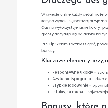
Dlaczego desig
W świecie online każdy detal może wp
kasyna wydają się bardziej przyjazne 
Casino wykorzystuje jasne kolory i 
graczy decyduje się na dalsze korzys
Pro Tip:
Zanim zaczniesz grać, poświęć
bonusy.
Kluczowe elementy przyj
Responsywne układy
– stron
Czytelna typografia
– duże cz
Szybkie ładowanie
– optymali
Intuicyjne menu
– najważniejsz
Bonusy, które 