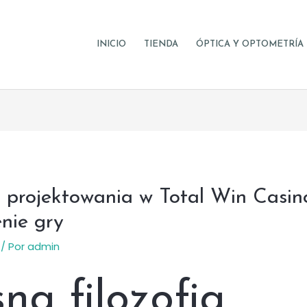
INICIO
TIENDA
ÓPTICA Y OPTOMETRÍA
 projektowania w Total Win Casin
nie gry
/ Por
admin
a filozofia