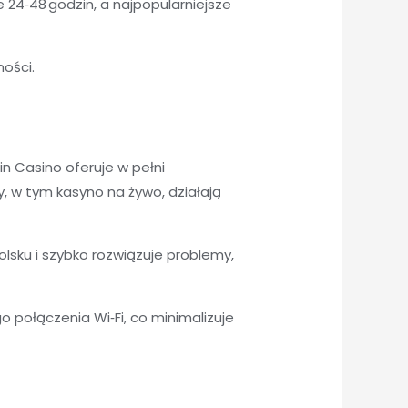
 24‑48 godzin, a najpopularniejsze
ości.
n Casino oferuje w pełni
, w tym kasyno na żywo, działają
lsku i szybko rozwiązuje problemy,
o połączenia Wi‑Fi, co minimalizuje