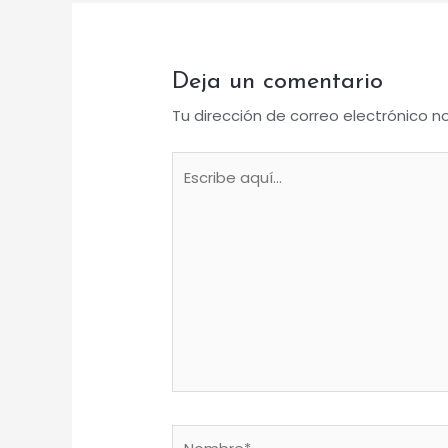
Deja un comentario
Tu dirección de correo electrónico n
Escribe
aquí...
Nombre*