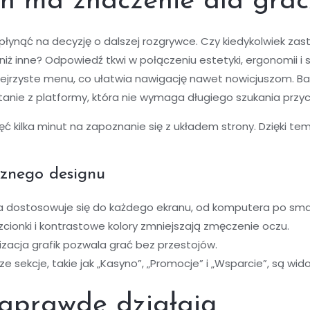
n ma znaczenie dla gra
łynąć na decyzję o dalszej rozgrywce. Czy kiedykolwiek zast
niż inne? Odpowiedź tkwi w połączeniu estetyki, ergonomii i 
przejrzyste menu, co ułatwia nawigację nawet nowicjuszom. B
tanie z platformy, która nie wymaga długiego szukania przyc
 kilka minut na zapoznanie się z układem strony. Dzięki temu
aznego designu
a dostosowuje się do każdego ekranu, od komputera po sma
cionki i kontrastowe kolory zmniejszają zmęczenie oczu.
zacja grafik pozwala grać bez przestojów.
e sekcje, takie jak „Kasyno”, „Promocje” i „Wsparcie”, są wid
naprawdę działają