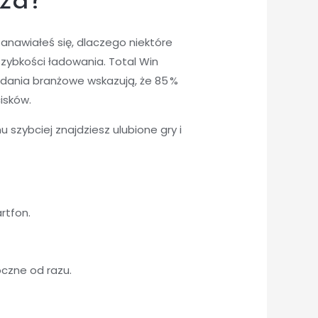
cza?
anawiałeś się, dlaczego niektóre
szybkości ładowania. Total Win
adania branżowe wskazują, że 85 %
isków.
 szybciej znajdziesz ulubione gry i
rtfon.
oczne od razu.