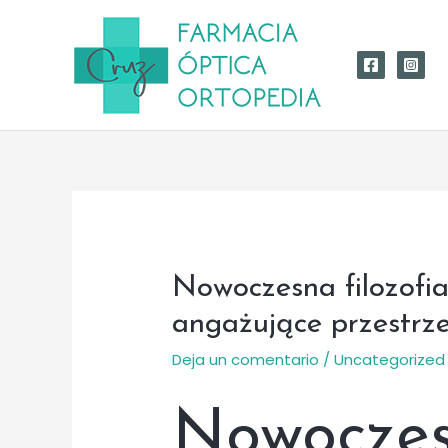
Ir
al
contenido
Nowoczesna filozofia
angażujące przestrze
Deja un comentario
/
Uncategorized
Nowoczesn