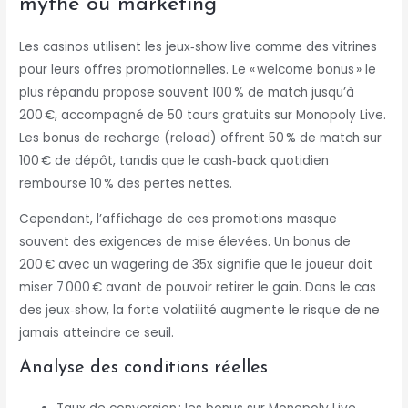
mythe ou marketing
Les casinos utilisent les jeux‑show live comme des vitrines
pour leurs offres promotionnelles. Le « welcome bonus » le
plus répandu propose souvent 100 % de match jusqu’à
200 €, accompagné de 50 tours gratuits sur Monopoly Live.
Les bonus de recharge (reload) offrent 50 % de match sur
100 € de dépôt, tandis que le cash‑back quotidien
rembourse 10 % des pertes nettes.
Cependant, l’affichage de ces promotions masque
souvent des exigences de mise élevées. Un bonus de
200 € avec un wagering de 35x signifie que le joueur doit
miser 7 000 € avant de pouvoir retirer le gain. Dans le cas
des jeux‑show, la forte volatilité augmente le risque de ne
jamais atteindre ce seuil.
Analyse des conditions réelles