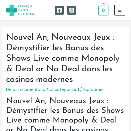
Ir
0
al
MAI
contenido
MEN
Nouvel An, Nouveaux Jeux :
Démystifier les Bonus des
Shows Live comme Monopoly
& Deal or No Deal dans les
casinos modernes
Deja un comentario
/
Uncategorized
/ Por
admin
Nouvel An, Nouveaux Jeux :
Démystifier les Bonus des Shows
Live comme Monopoly & Deal
or No Deal dans les casinos