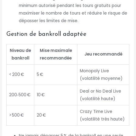
minimum autorisé pendant les tours gratuits pour
maximiser le nombre de tours et réduire le risque de
dépasser les limites de mise.
Gestion de bankroll adaptée
Niveau de
Mise maximale
Jeu recommandé
bankroll
recommandée
Monopoly Live
< 200 €
5 €
(volatilité moyenne)
Deal or No Deal Live
200‑500 €
10 €
(volatilité haute)
Crazy Time Live
> 500 €
20 €
(volatilité très haute)
Ne jamais dépasser 5 % de la bankroll en une seule