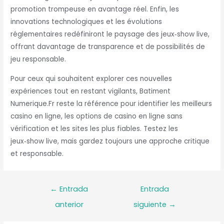
promotion trompeuse en avantage réel. Enfin, les
innovations technologiques et les évolutions
réglementaires redéfiniront le paysage des jeux‑show live,
offrant davantage de transparence et de possibilités de
jeu responsable.
Pour ceux qui souhaitent explorer ces nouvelles
expériences tout en restant vigilants, Batiment
Numerique.Fr reste la référence pour identifier les meilleurs
casino en ligne, les options de casino en ligne sans
vérification et les sites les plus fiables. Testez les
jeux‑show live, mais gardez toujours une approche critique
et responsable.
Navegación
←
Entrada
Entrada
de
anterior
siguiente
→
entradas