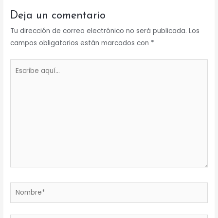
Deja un comentario
Tu dirección de correo electrónico no será publicada.
Los
campos obligatorios están marcados con
*
Escribe
aquí...
Nombre*