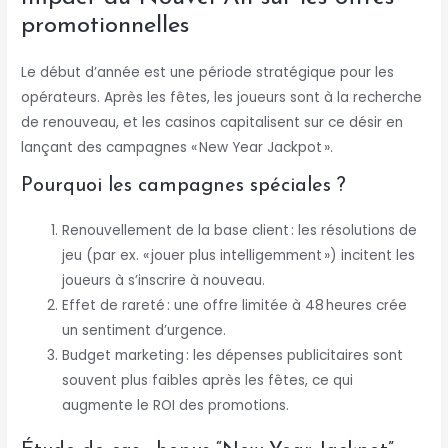
promotionnelles
Le début d’année est une période stratégique pour les
opérateurs. Après les fêtes, les joueurs sont à la recherche
de renouveau, et les casinos capitalisent sur ce désir en
lançant des campagnes « New Year Jackpot ».
Pourquoi les campagnes spéciales ?
Renouvellement de la base client : les résolutions de
jeu (par ex. « jouer plus intelligemment ») incitent les
joueurs à s’inscrire à nouveau.
Effet de rareté : une offre limitée à 48 heures crée
un sentiment d’urgence.
Budget marketing : les dépenses publicitaires sont
souvent plus faibles après les fêtes, ce qui
augmente le ROI des promotions.