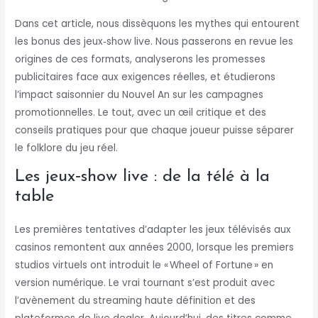
Dans cet article, nous dissèquons les mythes qui entourent
les bonus des jeux‑show live. Nous passerons en revue les
origines de ces formats, analyserons les promesses
publicitaires face aux exigences réelles, et étudierons
l’impact saisonnier du Nouvel An sur les campagnes
promotionnelles. Le tout, avec un œil critique et des
conseils pratiques pour que chaque joueur puisse séparer
le folklore du jeu réel.
Les jeux‑show live : de la télé à la
table
Les premières tentatives d’adapter les jeux télévisés aux
casinos remontent aux années 2000, lorsque les premiers
studios virtuels ont introduit le « Wheel of Fortune » en
version numérique. Le vrai tournant s’est produit avec
l’avènement du streaming haute définition et des