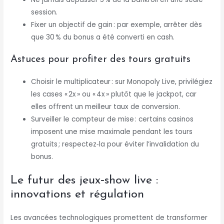
session.
Fixer un objectif de gain : par exemple, arrêter dès
que 30 % du bonus a été converti en cash.
Astuces pour profiter des tours gratuits
Choisir le multiplicateur : sur Monopoly Live, privilégiez
les cases « 2x » ou « 4x » plutôt que le jackpot, car
elles offrent un meilleur taux de conversion.
Surveiller le compteur de mise : certains casinos
imposent une mise maximale pendant les tours
gratuits ; respectez‑la pour éviter l’invalidation du
bonus.
Le futur des jeux‑show live :
innovations et régulation
Les avancées technologiques promettent de transformer