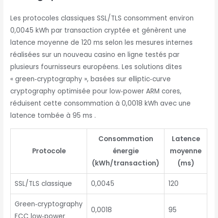
Les protocoles classiques SSL/TLS consomment environ
0,0045 kWh par transaction cryptée et génèrent une
latence moyenne de 120 ms selon les mesures internes
réalisées sur un nouveau casino en ligne testés par
plusieurs fournisseurs européens. Les solutions dites
« green‑cryptography », basées sur elliptic‑curve
cryptography optimisée pour low‑power ARM cores,
réduisent cette consommation à 0,0018 kWh avec une
latence tombée à 95 ms .
Consommation
Latence
Protocole
énergie
moyenne
(kWh/transaction)
(ms)
SSL/TLS classique
0,0045
120
Green‑cryptography
0,0018
95
ECC low‑power