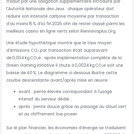
traduit par une obligation supplémentaire introduite par
l’Autorité Nationale des Jeux : chaque opérateur doit
réduire son intensité carbone moyenne par transaction
d’au moins 15 % d’ici fin 2025 afin de rester classé parmi les
meilleurs casino en ligne verts selon Riennevaplus.Org.
Une étude hypothétique montre que le taux moyen
d’émissions CO₂ par transaction était auparavant
de 0,004 kg CO₂e ; après implémentation complète de la
Green Gaming Initiative il chute à 0,0024 kg CO₂e soit une
baisse de 40 %. Le diagramme ci‑dessous illustre cette
courbe descendante avant/après mise en œuvre :
avant : pente élevée correspondant à l’usage
intensif du serveur dédié ;
après : pente douce grâce au passage au cloud vert
et au chiffrement low‑power.
Sur le plan financier, les économies d’énergie se traduisent