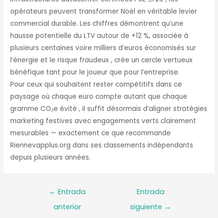
opérateurs peuvent transformer Noël en véritable levier
commercial durable. Les chiffres démontrent qu’une
hausse potentielle du LTV autour de +12 %, associée à
plusieurs centaines voire milliers d’euros économisés sur
l’énergie et le risque fraudeux , crée un cercle vertueux
bénéfique tant pour le joueur que pour l’entreprise.
Pour ceux qui souhaitent rester compétitifs dans ce
paysage où chaque euro compte autant que chaque
gramme CO₂e évité , il suffit désormais d’aligner stratégies
marketing festives avec engagements verts clairement
mesurables — exactement ce que recommande
Riennevapplus.org dans ses classements indépendants
depuis plusieurs années.
Navegación
←
Entrada
Entrada
de
anterior
siguiente
→
entradas