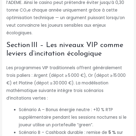
l’ADEME. Ainsi le casino peut prétendre éviter jusqu’à 0,30
tonne CO₂e chaque année uniquement grâce à cette
optimisation technique — un argument puissant lorsqu’on
veut convaincre les joueurs sensibles aux enjeux
écologiques.
Section III – Les niveaux VIP comme
leviers d’incitation écologique
Les programmes VIP traditionnels offrent généralement
trois paliers : Argent (dépot ≥ 5 000 €), Or (dépot ≥ 15 000
€) et Platine (dépot ≥ 30 000 €). La modélisation
mathématique suivante intègre trois scénarios
d’incitations vertes :
Scénario A – Bonus énergie neutre : +10 % RTP
supplémentaire pendant les sessions nocturnes si le
joueur utilise un portefeuille “green”.
Scénario B – Cashback durable : remise de
5 %
sur