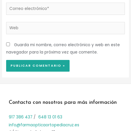
Correo
electrónico*
Web
Guarda mi nombre, correo electrónico y web en este
navegador para la próxima vez que comente.
Contacta con nosotros para más información
917 386 437
/
648 13 01 63
info@farmaopticaortopediacruz.es