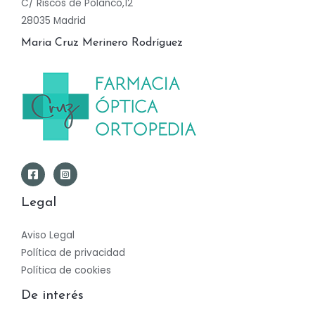
C/ Riscos de Polanco,12
28035 Madrid
Maria Cruz Merinero Rodríguez
Legal
Aviso Legal
Política de privacidad
Política de cookies
De interés