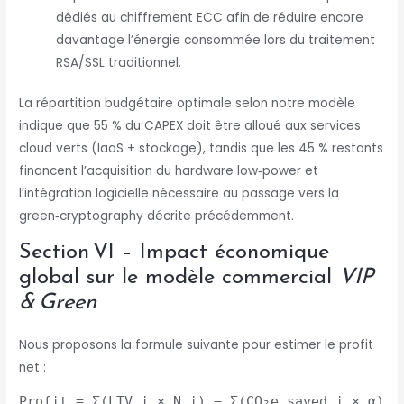
dédiés au chiffrement ECC afin de réduire encore
davantage l’énergie consommée lors du traitement
RSA/SSL traditionnel.
La répartition budgétaire optimale selon notre modèle
indique que 55 % du CAPEX doit être alloué aux services
cloud verts (IaaS + stockage), tandis que les 45 % restants
financent l’acquisition du hardware low‑power et
l’intégration logicielle nécessaire au passage vers la
green‑cryptography décrite précédemment.
Section VI – Impact économique
global sur le modèle commercial
VIP
& Green
Nous proposons la formule suivante pour estimer le profit
net :
Profit = Σ(LTV_i × N_i) − Σ(CO₂e_saved_i × α)