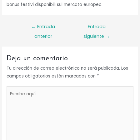
bonus festivi disponibili sul mercato europeo.
Navegación
←
Entrada
Entrada
de
anterior
siguiente
→
entradas
Deja un comentario
Tu dirección de correo electrónico no será publicada.
Los
campos obligatorios están marcados con
*
Escribe
aquí...