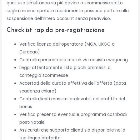
quali uso simultaneo su più device o scommesse sotto
soglia minima ripetute rapidamente possono portare alla
sospensione dell’intero account senza preavviso.
Checklist rapida pre‑registrazione
Verifica licenza dell’operatore (MGA, UKGC o
Curacao)
Controlla percentuale match vs requisito wagering
Leggi attentamente lista giochi ammessi al
conteggio scommesse
Accertati della durata effettiva dell’offerta (data
scadenza chiara)
Controlla limiti massimi prelevabili dal profitto del
bonus
Verifica presenza eventuale programma cashback
post‑Natale
Assicurati che supporto clienti sia disponibile nella
tua lingua preferita