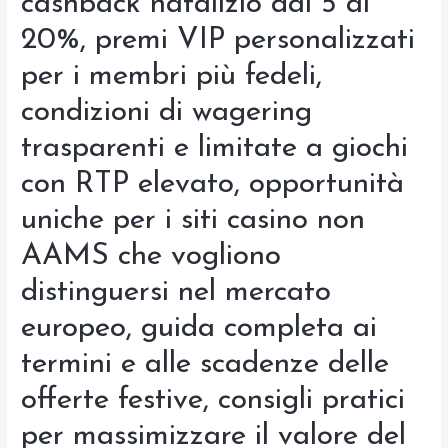
cashback natalizio dal 5 al
20%, premi VIP personalizzati
per i membri più fedeli,
condizioni di wagering
trasparenti e limitate a giochi
con RTP elevato, opportunità
uniche per i siti casino non
AAMS che vogliono
distinguersi nel mercato
europeo, guida completa ai
termini e alle scadenze delle
offerte festive, consigli pratici
per massimizzare il valore del