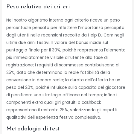
Peso relativo dei criteri
Nel nostro algoritmo interno ogni criterio riceve un peso
percentuale pensato per riflettere l’importanza percepita
dagli utenti nelle recensioni raccolte da Help Eu.Com negli
ultimi due anni festivi. Il valore del bonus incide sul
punteggio finale per il 30%, poiché rappresenta l’elemento
più immediatamente visibile all’utente alla fase di
registrazione; i requisiti di scommessa contribuiscono al
25%, dato che determinano la reale fattibilità della
conversione in denaro reale; la durata dell’offerta ha un
peso del 20%, poiché influisce sulla capacità del giocatore
di pianificare una strategia efficace nel tempo; infine i
componenti extra quali giri gratuiti o cashback
rappresentano il restante 25%, valorizzando gli aspetti
qualitativi dell’esperienza festiva complessiva.
Metodologia di test