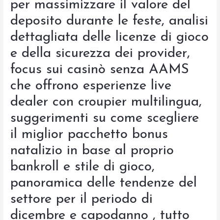
per massimizzare il valore del
deposito durante le feste, analisi
dettagliata delle licenze di gioco
e della sicurezza dei provider,
focus sui casinò senza AAMS
che offrono esperienze live
dealer con croupier multilingua,
suggerimenti su come scegliere
il miglior pacchetto bonus
natalizio in base al proprio
bankroll e stile di gioco,
panoramica delle tendenze del
settore per il periodo di
dicembre e capodanno , tutto