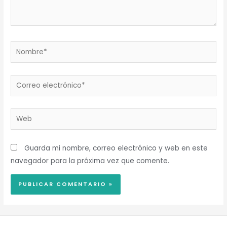
Nombre*
Correo
electrónico*
Web
Guarda mi nombre, correo electrónico y web en este
navegador para la próxima vez que comente.