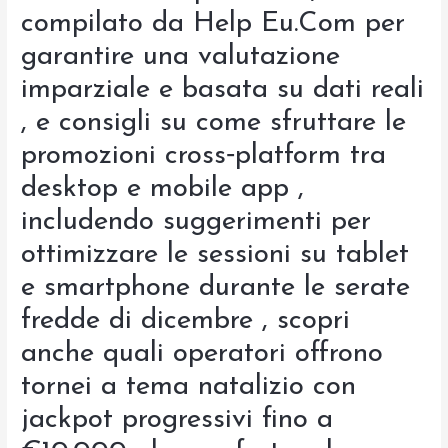
compilato da Help Eu.Com per
garantire una valutazione
imparziale e basata su dati reali
, e consigli su come sfruttare le
promozioni cross‑platform tra
desktop e mobile app ,
includendo suggerimenti per
ottimizzare le sessioni su tablet
e smartphone durante le serate
fredde di dicembre , scopri
anche quali operatori offrono
tornei a tema natalizio con
jackpot progressivi fino a