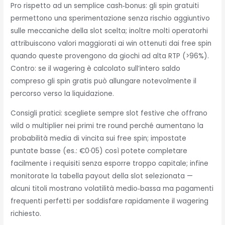
Pro rispetto ad un semplice cash‑bonus: gli spin gratuiti
permettono una sperimentazione senza rischio aggiuntivo
sulle meccaniche della slot scelta; inoltre molti operator​hi
attribuiscono valori maggiorati ai win ottenuti dai free spin
quando queste provengono da giochi ad alta RTP (>96%).
Contro: se il wagering è calcolato sull’intero saldo
compreso gli spin gratis può allungare notevolmente il
percorso verso la liquidazione.
Consigli pratici: scegliete sempre slot festive che offrano
wild o multiplier nei primi tre round perché aumentano la
probabilità media di vincita sui free spin; impostate
puntate basse (es.: €0·05) così potete completare
facilmente i requisiti senza esporre troppo capitale; infine
monitorate la tabella payout della slot selezionata —
alcuni titoli mostrano volatilità medio‑bassa ma pagamenti
frequenti perfetti per soddisfare rapidamente il wagering
richiesto.