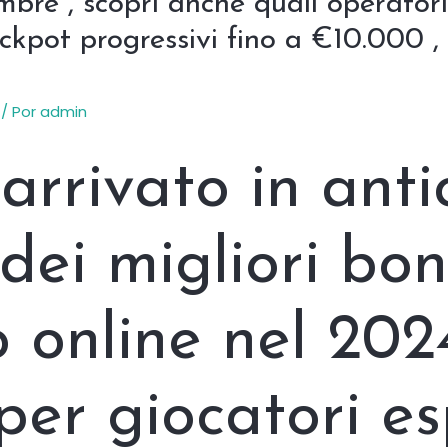
mbre , scopri anche quali operatori
ackpot progressivi fino a €10.000 
/ Por
admin
arrivato in antic
 dei migliori bon
ò online nel 2024
per giocatori es