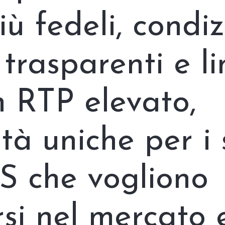
ù fedeli, condiz
trasparenti e li
n RTP elevato,
tà uniche per i s
 che vogliono
rsi nel mercato 