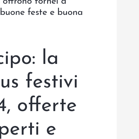
 offrono tornei a
, buone feste e buona
ipo: la
us festivi
, offerte
perti e