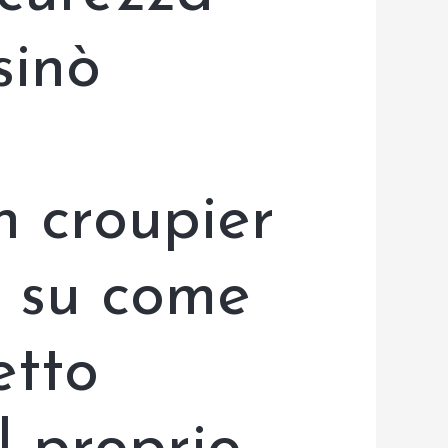
sinò
n croupier
i su come
etto