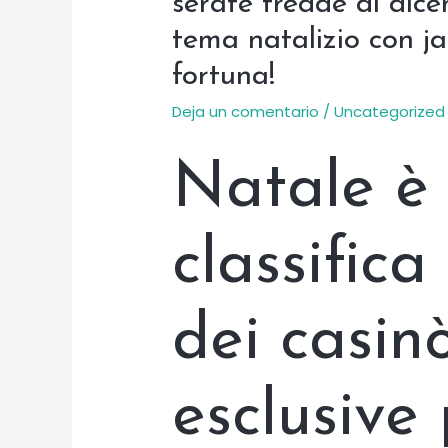
serate fredde di dice
tema natalizio con j
fortuna!
Deja un comentario
/
Uncategorized
Natale è 
classifica
dei casin
esclusive 