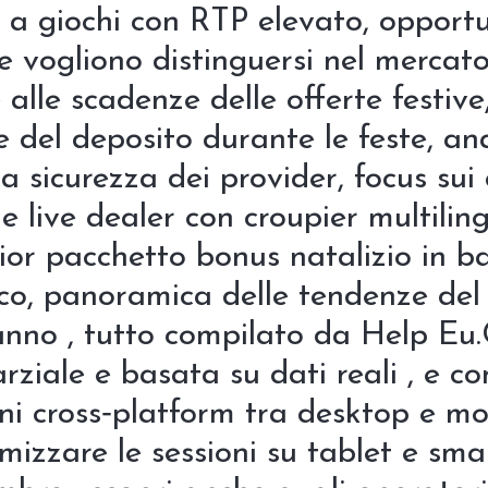
e a giochi con RTP elevato, opportun
vogliono distinguersi nel mercat
alle scadenze delle offerte festive,
e del deposito durante le feste, ana
lla sicurezza dei provider, focus s
e live dealer con croupier multilin
lior pacchetto bonus natalizio in b
ioco, panoramica delle tendenze del 
nno , tutto compilato da Help Eu
ziale e basata su dati reali , e co
ni cross‑platform tra desktop e mo
mizzare le sessioni su tablet e sm