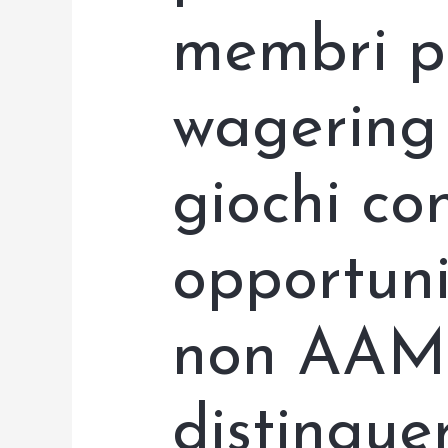
membri pi
wagering 
giochi co
opportuni
non AAMS
distingue