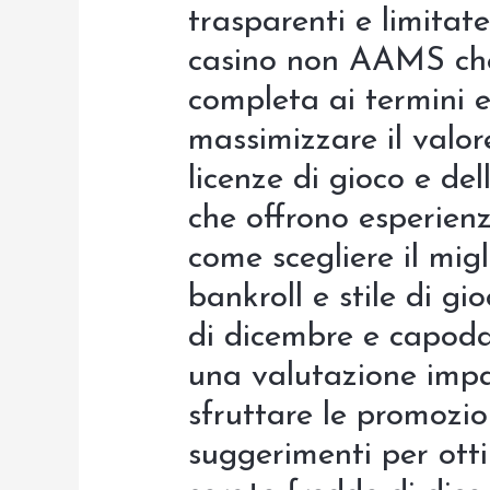
trasparenti e limitat
casino non AAMS che 
completa ai termini e 
massimizzare il valor
licenze di gioco e de
che offrono esperienz
come scegliere il mig
bankroll e stile di g
di dicembre e capoda
una valutazione impar
sfruttare le promozio
suggerimenti per otti