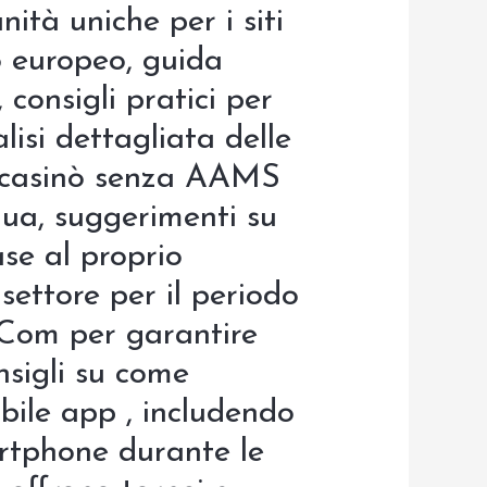
ità uniche per i siti
o europeo, guida
 consigli pratici per
lisi dettagliata delle
ui casinò senza AAMS
gua, suggerimenti su
ase al proprio
settore per il periodo
.Com per garantire
nsigli su come
bile app , includendo
artphone durante le