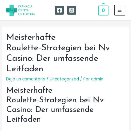
Ir
0
al
MAI
contenido
MEN
Meisterhafte
Roulette‑Strategien bei Nv
Casino: Der umfassende
Leitfaden
Deja un comentario
/
Uncategorized
/ Por
admin
Meisterhafte
Roulette‑Strategien bei Nv
Casino: Der umfassende
Leitfaden