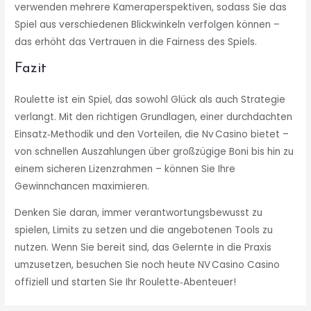
verwenden mehrere Kameraperspektiven, sodass Sie das
Spiel aus verschiedenen Blickwinkeln verfolgen können –
das erhöht das Vertrauen in die Fairness des Spiels.
Fazit
Roulette ist ein Spiel, das sowohl Glück als auch Strategie
verlangt. Mit den richtigen Grundlagen, einer durchdachten
Einsatz‑Methodik und den Vorteilen, die Nv Casino bietet –
von schnellen Auszahlungen über großzügige Boni bis hin zu
einem sicheren Lizenzrahmen – können Sie Ihre
Gewinnchancen maximieren.
Denken Sie daran, immer verantwortungsbewusst zu
spielen, Limits zu setzen und die angebotenen Tools zu
nutzen. Wenn Sie bereit sind, das Gelernte in die Praxis
umzusetzen, besuchen Sie noch heute NV Casino Casino
offiziell und starten Sie Ihr Roulette‑Abenteuer!