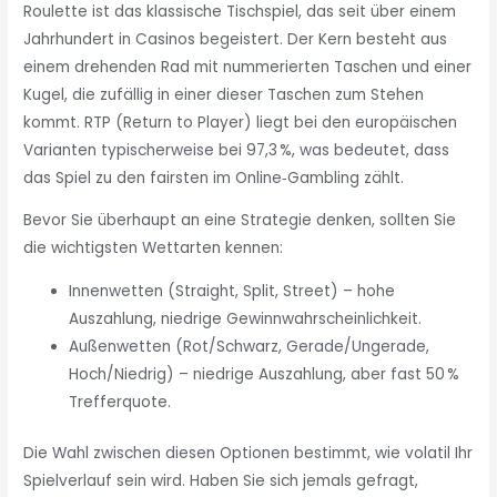
Roulette ist das klassische Tischspiel, das seit über einem
Jahrhundert in Casinos begeistert. Der Kern besteht aus
einem drehenden Rad mit nummerierten Taschen und einer
Kugel, die zufällig in einer dieser Taschen zum Stehen
kommt. RTP (Return to Player) liegt bei den europäischen
Varianten typischerweise bei 97,3 %, was bedeutet, dass
das Spiel zu den fairsten im Online‑Gambling zählt.
Bevor Sie überhaupt an eine Strategie denken, sollten Sie
die wichtigsten Wettarten kennen:
Innenwetten (Straight, Split, Street) – hohe
Auszahlung, niedrige Gewinnwahrscheinlichkeit.
Außenwetten (Rot/Schwarz, Gerade/Ungerade,
Hoch/Niedrig) – niedrige Auszahlung, aber fast 50 %
Trefferquote.
Die Wahl zwischen diesen Optionen bestimmt, wie volatil Ihr
Spielverlauf sein wird. Haben Sie sich jemals gefragt,