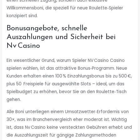
einen schnellen Zugang, sondern auch exklusive
Willkommensboni, die speziell für neue Roulette‑Spieler
konzipiert sind.
Bonusangebote, schnelle
Auszahlungen und Sicherheit bei
Nv Casino
Ein wesentlicher Grund, warum Spieler NV Casino Casino
spielen wählen, ist das attraktive Bonus‑Programm. Neue
Kunden erhalten einen 100 % Einzahlungsbonus bis zu 500 €,
plus 50 Freispiele für ausgewählte Slots – ideal, um das
Spielbudget zu erhöhen, bevor Sie an den Roulette‑Tisch
gehen.
Alle Boni unterliegen einem Umsatz­wetter‑Erfordernis von
30×, was im Branchenvergleich eher moderat ist. Wichtig
ist, dass Nv Casino keine versteckten Gebühren erhebt und
die Auszahlungszeit für gängige Zahlungsmethoden