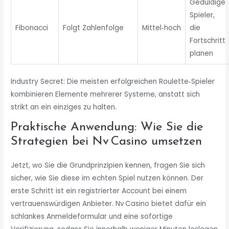
Geduldige
Spieler,
Fibonacci
Folgt Zahlenfolge
Mittel‑hoch
die
Fortschritt
planen
Industry Secret: Die meisten erfolgreichen Roulette‑Spieler
kombinieren Elemente mehrerer Systeme, anstatt sich
strikt an ein einziges zu halten.
Praktische Anwendung: Wie Sie die
Strategien bei Nv Casino umsetzen
Jetzt, wo Sie die Grundprinzipien kennen, fragen Sie sich
sicher, wie Sie diese im echten Spiel nutzen können. Der
erste Schritt ist ein registrierter Account bei einem
vertrauenswürdigen Anbieter. Nv Casino bietet dafür ein
schlankes Anmeldeformular und eine sofortige