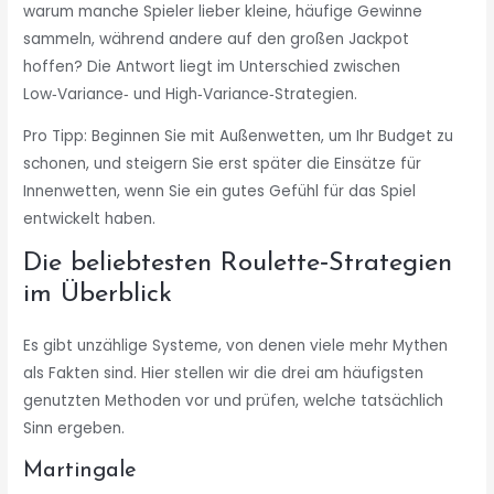
warum manche Spieler lieber kleine, häufige Gewinne
sammeln, während andere auf den großen Jackpot
hoffen? Die Antwort liegt im Unterschied zwischen
Low‑Variance‑ und High‑Variance‑Strategien.
Pro Tipp: Beginnen Sie mit Außenwetten, um Ihr Budget zu
schonen, und steigern Sie erst später die Einsätze für
Innenwetten, wenn Sie ein gutes Gefühl für das Spiel
entwickelt haben.
Die beliebtesten Roulette‑Strategien
im Überblick
Es gibt unzählige Systeme, von denen viele mehr Mythen
als Fakten sind. Hier stellen wir die drei am häufigsten
genutzten Methoden vor und prüfen, welche tatsächlich
Sinn ergeben.
Martingale