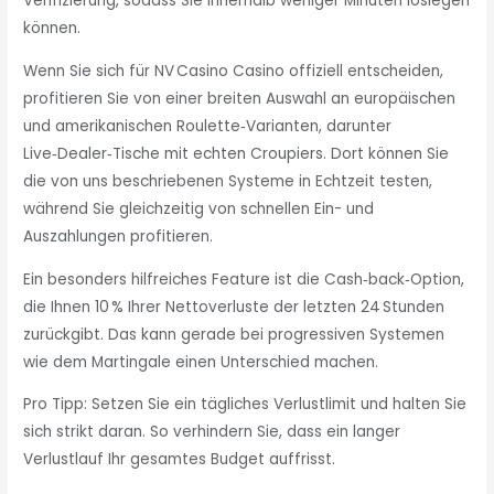
Verifizierung, sodass Sie innerhalb weniger Minuten loslegen
können.
Wenn Sie sich für NV Casino Casino offiziell entscheiden,
profitieren Sie von einer breiten Auswahl an europäischen
und amerikanischen Roulette‑Varianten, darunter
Live‑Dealer‑Tische mit echten Croupiers. Dort können Sie
die von uns beschriebenen Systeme in Echtzeit testen,
während Sie gleichzeitig von schnellen Ein- und
Auszahlungen profitieren.
Ein besonders hilfreiches Feature ist die Cash‑back‑Option,
die Ihnen 10 % Ihrer Nettoverluste der letzten 24 Stunden
zurückgibt. Das kann gerade bei progressiven Systemen
wie dem Martingale einen Unterschied machen.
Pro Tipp: Setzen Sie ein tägliches Verlustlimit und halten Sie
sich strikt daran. So verhindern Sie, dass ein langer
Verlustlauf Ihr gesamtes Budget auffrisst.