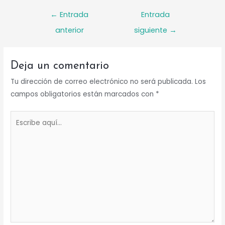
Navegación
←
Entrada
Entrada
de
anterior
siguiente
→
entradas
Deja un comentario
Tu dirección de correo electrónico no será publicada.
Los
campos obligatorios están marcados con
*
Escribe
aquí...