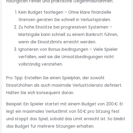
häufigsten Fehler und praktische Gegenmaßnahmen.
Kein Budget festlegen – Ohne klare finanzielle
Grenzen geraten Sie schnell in Verlustspiralen.
Zu hohe Einsätze bei progressiven Systemen –
Martingale kann schnell zu einem Bankrott führen,
wenn die Einsatzlimits erreicht werden.
Ignorieren von Bonus‑bedingungen – Viele Spieler
verfallen, weil sie die Umsatzbedingungen nicht
vollständig verstehen.
Pro Tipp: Erstellen Sie einen Spielplan, der sowohl
Einsatzhöhen als auch maximale Verlusttoleranz definiert.
Halten Sie sich konsequent daran.
Beispiel: Ein Spieler startet mit einem Budget von 200 €. Er
legt ein maximales Verlustlimit von 50 € pro Sitzung fest
und stoppt das Spiel, sobald das Limit erreicht ist. So bleibt
das Budget für mehrere Sitzungen erhalten.