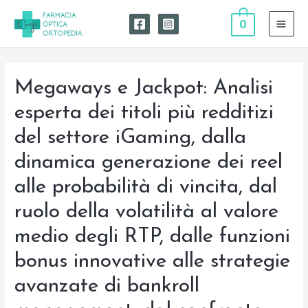
Ir
0
al
MAI
contenido
MEN
Megaways e Jackpot: Analisi
esperta dei titoli più redditizi
del settore iGaming, dalla
dinamica generazione dei reel
alle probabilità di vincita, dal
ruolo della volatilità al valore
medio degli RTP, dalle funzioni
bonus innovative alle strategie
avanzate di bankroll