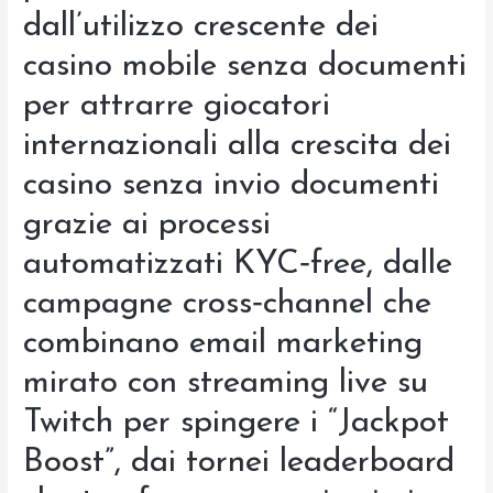
dall’utilizzo crescente dei
casino mobile senza documenti
per attrarre giocatori
internazionali alla crescita dei
casino senza invio documenti
grazie ai processi
automatizzati KYC‑free, dalle
campagne cross‑channel che
combinano email marketing
mirato con streaming live su
Twitch per spingere i “Jackpot
Boost”, dai tornei leaderboard