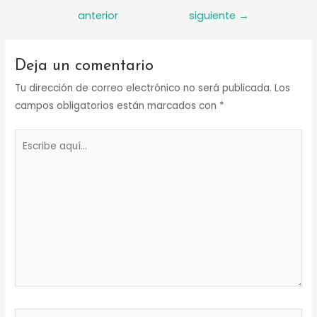
de
anterior
siguiente
→
entradas
Deja un comentario
Tu dirección de correo electrónico no será publicada.
Los
campos obligatorios están marcados con
*
Escribe
aquí...
Nombre*