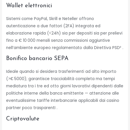
Wallet elettronici
Sistemi come PayPal, Skrill e Neteller offrono
autenticazione a due fattori (2FA) integrata ed
elaborazione rapida (<24h) sia per depositi sia per prelievi
fino a € 10 000 mensili senza commissioni aggiuntive
nell’ambiente europeo regolamentato dalla Direttiva PSD² .
Bonifico bancario SEPA
Ideale quando si desidera trasferimenti ad alto importo
(>€ 5000); garantisce tracciabilità completa ma tempi
mediatura tra i tre ed otto giorni lavorativi dipendenti dalle
politiche interne della banca emittente — attenzione alle
eventualissime tariffe interbancarie applicabili dai casino
partner poco trasparentI .
Criptovalute