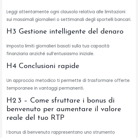
Leggi attentamente ogni clausola relativa alle limitazioni
sui massimali giornalieri o settimanali degli sportelli bancari.
H3 Gestione intelligente del denaro
Imposta limiti giornalieri basati sulla tua capacità
finanziaria anziché sull’entusiasmo iniziale.
H4 Conclusioni rapide
Un approccio metodico ti permette di trasformare offerte
temporanee in vantaggi permanenti.
H2 3 – Come sfruttare i bonus di
benvenuto per aumentare il valore
reale del tuo RTP
I bonus di benvenuto rappresentano uno strumento