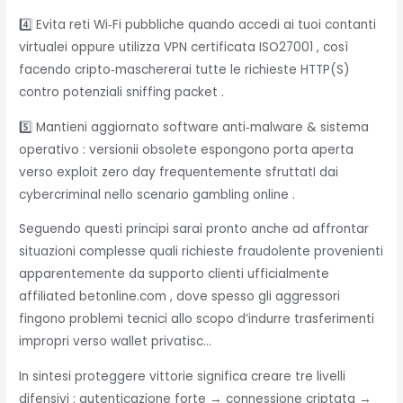
4️⃣ Evita reti Wi‑Fi pubbliche quando accedi ai tuoi contanti
virtualei oppure utilizza VPN certificata ISO27001 , così
facendo cripto‑maschererai tutte le richieste HTTP(S)
contro potenziali sniffing packet .
5️⃣ Mantieni aggiornato software anti‑malware & sistema
operativo : versionii obsolete espongono porta aperta
verso exploit zero day frequentemente sfruttat​​I dai
cybercriminal nello scenario gambling online .
Seguendo questi principi sarai pronto anche ad affrontar­​
situazioni complesse quali richieste fraudolente provenienti
apparentemente da supporto clienti ufficialmente
affiliated betonline.com , dove spesso gli aggressori
fingono problemi tecnici allo scopo d’indurre trasferimenti
impropri verso wallet privatis­​c­…
In sintesi proteggere vittorie significa creare tre livelli
difensivi : autenticazione forte → connessione criptata →