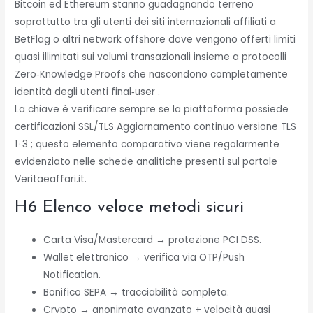
Bitcoin ed Ethereum stanno guadagnando terreno
soprattutto tra gli utenti dei siti internazionali affiliati a
BetFlag o altri network offshore dove vengono offerti limiti
quasi illimitati sui volumi transazionali insieme a protocolli
Zero‑Knowledge Proofs che nascondono completamente
identità degli utenti final‐user .
La chiave è verificare sempre se la piattaforma possiede
certificazioni SSL/TLS Aggiornamento continuo versione TLS
1 · 3 ; questo elemento comparativo viene regolarmente
evidenziato nelle schede analitiche presenti sul portale
Veritaeaffari.it.
H6 Elenco veloce metodi sicuri
Carta Visa/Mastercard → protezione PCI DSS.
Wallet elettronico → verifica via OTP/Push
Notification.
Bonifico SEPA → tracciabilità completa.
Crypto → anonimato avanzato + velocità quasi