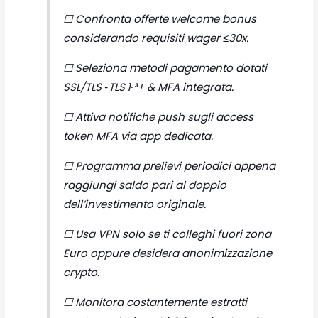
☐ Confronta offerte welcome bonus
considerando requisiti wager ≤30x.
☐ Seleziona metodi pagamento dotati
SSL/TLS ‑ TLS 1∙³+ & MFA integrata.
☐ Attiva notifiche push sugli access
token MFA via app dedicata.
☐ Programma prelievi periodici appena
raggiungi saldo pari al doppio
dell’investimento originale.
☐ Usa VPN solo se ti colleghi fuori zona
Euro oppure desidera anonimizzazione
crypto.
☐ Monitora costantemente estratti