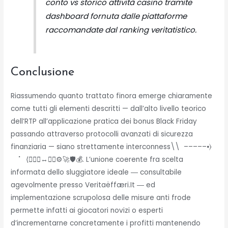
conto vs storico attività casino tramite
dashboard fornuta dalle piattaforme
raccomandate dal ranking veritatistico.
Conclusione
Riassumendo quanto trattato finora emerge chiaramente
come tutti gli elementi descritti — dall’alto livello teorico
dell’RTP all’applicazione pratica dei bonus Black Friday
passando attraverso protocolli avanzati di sicurezza
finanziaria — siano strettamente interconness​⁠⁠⁠⁠⁠\​⁠​⁠\‍‎‌‎‌​​‎‏ ‎​​​‏‎‏‌​​⁯​​​​‌‌⁭ ‌​​​‌​​​​​​​​​​​‏⁧‬‏‌‌ ‪ ‮⁮‮‪‫‭‪ ‍⁣‬‫‬‫‪‭‍ ‏‪­­–––––⦁⟩
⠀⠈⠀⟨⌾⟶↔✚✖⚙️🚀🛡️💰​. L’unione coerente fra scelta
informata dello sluggiatore ideale ― consultabile
agevolmente presso Veritaëffæri.It ― ed
implementazione scrupolosa delle misure anti frode
permette infatti ai giocatori novizi o esperti
d’incrementarne concretamente i profitti mantenendo