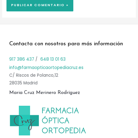
Contacta con nosotros para más información
917 386 437
/
648 13 01 63
info@farmaopticaortopediacruz.es
C/ Riscos de Polanco,12
28035 Madrid
Maria Cruz Merinero Rodríguez