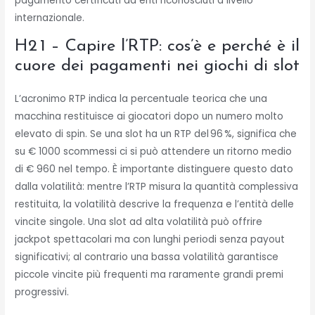
pagamento certificati da enti riconosciuti a livello
internazionale.
H2 1 – Capire l’RTP: cos’è e perché è il
cuore dei pagamenti nei giochi di slot
L’acronimo RTP indica la percentuale teorica che una
macchina restituisce ai giocatori dopo un numero molto
elevato di spin. Se una slot ha un RTP del 96 %, significa che
su € 1000 scommessi ci si può attendere un ritorno medio
di € 960 nel tempo. È importante distinguere questo dato
dalla volatilità: mentre l’RTP misura la quantità complessiva
restituita, la volatilità descrive la frequenza e l’entità delle
vincite singole. Una slot ad alta volatilità può offrire
jackpot spettacolari ma con lunghi periodi senza payout
significativi; al contrario una bassa volatilità garantisce
piccole vincite più frequenti ma raramente grandi premi
progressivi.