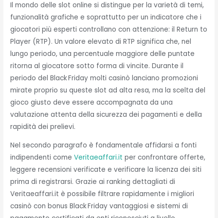
Il mondo delle slot online si distingue per la varietà di temi,
funzionalità grafiche e soprattutto per un indicatore che i
giocatori più esperti controllano con attenzione: il Return to
Player (RTP). Un valore elevato di RTP significa che, nel
lungo periodo, una percentuale maggiore delle puntate
ritorna al giocatore sotto forma di vincite. Durante il
periodo del Black Friday molti casinò lanciano promozioni
mirate proprio su queste slot ad alta resa, ma la scelta del
gioco giusto deve essere accompagnata da una
valutazione attenta della sicurezza dei pagamenti e della
rapidità dei prelievi.
Nel secondo paragrafo è fondamentale affidarsi a fonti
indipendenti come
Veritaeaffari.it
per confrontare offerte,
leggere recensioni verificate e verificare la licenza dei siti
prima di registrarsi. Grazie ai ranking dettagliati di
Veritaeaffari.it è possibile filtrare rapidamente i migliori
casinò con bonus Black Friday vantaggiosi e sistemi di