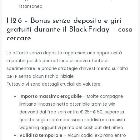
istantanea.
H2 6 – Bonus senza deposito e giri
gratuiti durante il Black Friday – cosa
cercare
Le offerte senza deposito rappresentano opportunità
irripetibili poiché permettono al nuovo utente di
sperimentare le proprie strategie d’investimento sull’alta
%RTP senza alcun rischio iniziale.
Tuttavia vi sono dettagli cruciali da valutare:
Importo massimo erogabile
– Molte campagne
limitano l’incasso netto ottenibile tramite win
derivanti dal free spin entro € 25–€ 50; superata
questa soglia sarà necessario soddisfare requisiti
wagering aggiuntivi prima del cash out definitivo .
Validità temporale
– Alcuni codici expirano entro