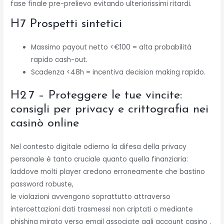
fase finale pre-prelievo evitando ulteriorissimi ritardi.
H7 Prospetti sintetici
Massimo payout netto <€100 = alta probabilitá
rapido cash-out.
Scadenza <48h = incentiva decision making rapido.
H2 7 – Proteggere le tue vincite:
consigli per privacy e crittografia nei
casinò online
Nel contesto digitale odierno la difesa della privacy
personale è tanto cruciale quanto quella finanziaria:
laddove molti player credono erroneamente che bastino
password robuste,
le violazioni avvengono soprattutto attraverso
intercettazioni dati trasmessi non criptati o mediante
phishing mirato verso email associate agli account casino .