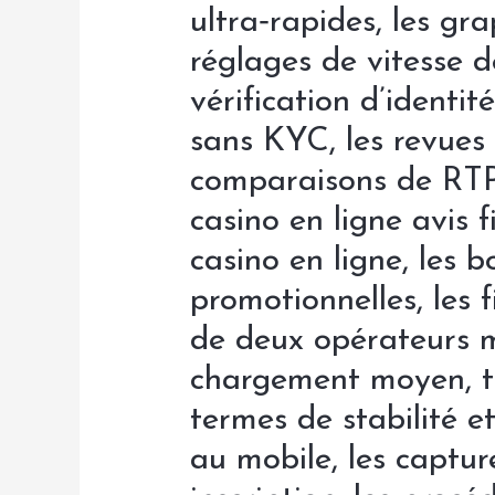
ultra‑rapides, les gra
réglages de vitesse d
vérification d’identit
sans KYC, les revues
comparaisons de RTP e
casino en ligne avis 
casino en ligne, les b
promotionnelles, les 
de deux opérateurs m
chargement moyen, ta
termes de stabilité e
au mobile, les capture