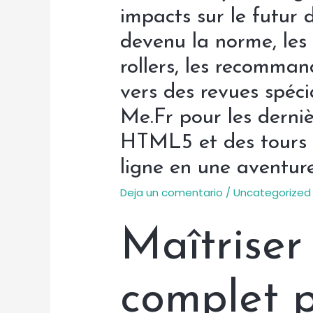
impacts sur le futur 
devenu la norme, les
rollers, les recommand
vers des revues spéci
Me.Fr pour les derniè
HTML5 et des tours g
ligne en une aventure 
Deja un comentario
/
Uncategorized
Maîtriser 
complet 