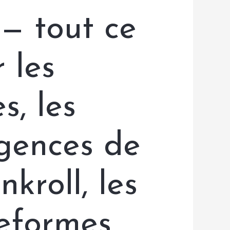
 — tout ce
 les
, les
igences de
kroll, les
teformes