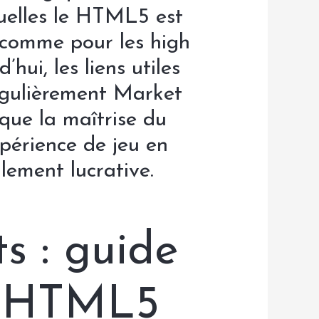
squelles le HTML5 est
s comme pour les high
hui, les liens utiles
 régulièrement Market
 que la maîtrise du
périence de jeu en
llement lucrative.
ts : guide
du HTML5