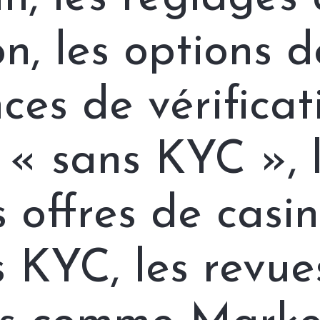
on, les options 
nces de vérificat
é « sans KYC », 
s offres de casi
s KYC, les revue