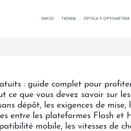
INICIO
TIENDA
ÓPTICA Y OPTOMETRÍA
gratuits : guide complet pour profi
ut ce que vous devez savoir sur le
ans dépôt, les exigences de mise, l
nces entre les plateformes Flash et
atibilité mobile, les vitesses de 