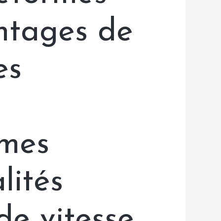
ntages de
es
smes
lités
de vitesse