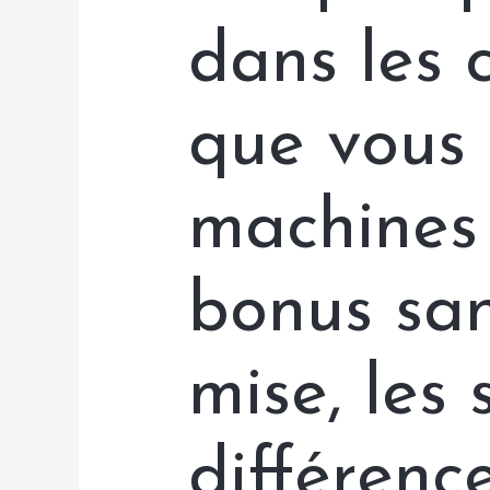
dans les 
que vous 
machines 
bonus san
mise, les 
différenc