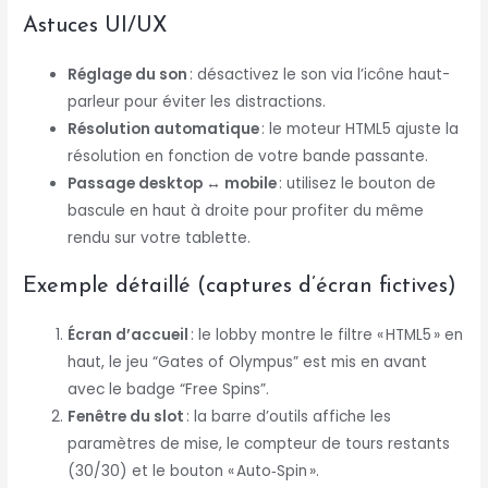
Astuces UI/UX
Réglage du son
: désactivez le son via l’icône haut-
parleur pour éviter les distractions.
Résolution automatique
: le moteur HTML5 ajuste la
résolution en fonction de votre bande passante.
Passage desktop ↔ mobile
: utilisez le bouton de
bascule en haut à droite pour profiter du même
rendu sur votre tablette.
Exemple détaillé (captures d’écran fictives)
Écran d’accueil
: le lobby montre le filtre « HTML5 » en
haut, le jeu “Gates of Olympus” est mis en avant
avec le badge “Free Spins”.
Fenêtre du slot
: la barre d’outils affiche les
paramètres de mise, le compteur de tours restants
(30/30) et le bouton « Auto‑Spin ».