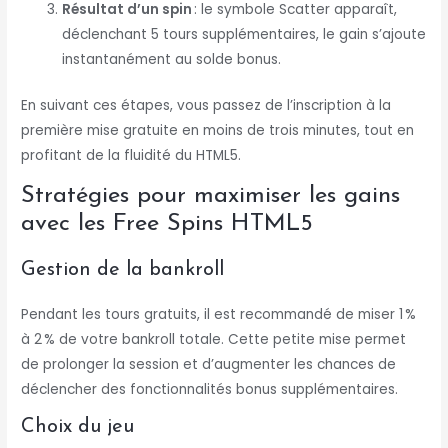
Résultat d’un spin
: le symbole Scatter apparaît,
déclenchant 5 tours supplémentaires, le gain s’ajoute
instantanément au solde bonus.
En suivant ces étapes, vous passez de l’inscription à la
première mise gratuite en moins de trois minutes, tout en
profitant de la fluidité du HTML5.
Stratégies pour maximiser les gains
avec les Free Spins HTML5
Gestion de la bankroll
Pendant les tours gratuits, il est recommandé de miser 1 %
à 2 % de votre bankroll totale. Cette petite mise permet
de prolonger la session et d’augmenter les chances de
déclencher des fonctionnalités bonus supplémentaires.
Choix du jeu