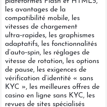
plateformes Flash et HTML5,
les avantages de la
compatibilité mobile, les
vitesses de chargement
ultra‑rapides, les graphismes
adaptatifs, les fonctionnalités
d’auto‑spin, les réglages de
vitesse de rotation, les options
de pause, les exigences de
vérification d’identité « sans
KYC », les meilleures offres de
casino en ligne sans KYC, les
revues de sites spécialisés