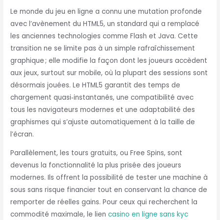
Le monde du jeu en ligne a connu une mutation profonde
avec l’avènement du HTML5, un standard qui a remplacé
les anciennes technologies comme Flash et Java. Cette
transition ne se limite pas à un simple rafraîchissement
graphique ; elle modifie la façon dont les joueurs accèdent
aux jeux, surtout sur mobile, où la plupart des sessions sont
désormais jouées. Le HTML5 garantit des temps de
chargement quasi‑instantanés, une compatibilité avec
tous les navigateurs modernes et une adaptabilité des
graphismes qui s’ajuste automatiquement à la taille de
l’écran.
Parallèlement, les tours gratuits, ou Free Spins, sont
devenus la fonctionnalité la plus prisée des joueurs
modernes. Ils offrent la possibilité de tester une machine à
sous sans risque financier tout en conservant la chance de
remporter de réelles gains. Pour ceux qui recherchent la
commodité maximale, le lien
casino en ligne sans kyc