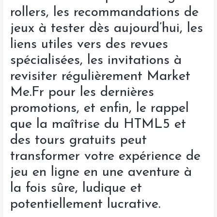
rollers, les recommandations de
jeux à tester dès aujourd’hui, les
liens utiles vers des revues
spécialisées, les invitations à
revisiter régulièrement Market
Me.Fr pour les dernières
promotions, et enfin, le rappel
que la maîtrise du HTML5 et
des tours gratuits peut
transformer votre expérience de
jeu en ligne en une aventure à
la fois sûre, ludique et
potentiellement lucrative.