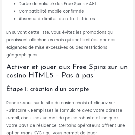
Durée de validité des Free Spins ≥ 48 h
Compatibilité mobile confirmée
Absence de limites de retrait strictes
En suivant cette liste, vous évitez les promotions qui
paraissent alléchantes mais qui sont limitées par des
exigences de mise excessives ou des restrictions
géographiques.
Activer et jouer aux Free Spins sur un
casino HTML5 – Pas à pas
Étape 1 : création d’un compte
Rendez‑vous sur le site du casino choisi et cliquez sur
« S’inscrire ». Remplissez le formulaire avec votre adresse
e‑mail, choisissez un mot de passe robuste et indiquez
votre pays de résidence. Certains opérateurs offrent une
option « sans KYC » qui vous permet de jouer