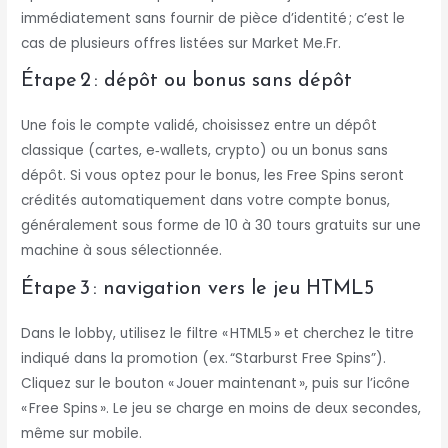
immédiatement sans fournir de pièce d’identité ; c’est le
cas de plusieurs offres listées sur Market Me.Fr.
Étape 2 : dépôt ou bonus sans dépôt
Une fois le compte validé, choisissez entre un dépôt
classique (cartes, e‑wallets, crypto) ou un bonus sans
dépôt. Si vous optez pour le bonus, les Free Spins seront
crédités automatiquement dans votre compte bonus,
généralement sous forme de 10 à 30 tours gratuits sur une
machine à sous sélectionnée.
Étape 3 : navigation vers le jeu HTML5
Dans le lobby, utilisez le filtre « HTML5 » et cherchez le titre
indiqué dans la promotion (ex. “Starburst Free Spins”).
Cliquez sur le bouton « Jouer maintenant », puis sur l’icône
« Free Spins ». Le jeu se charge en moins de deux secondes,
même sur mobile.