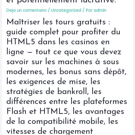
et potentiellement lucrative.
Deja un comentario
/
Uncategorized
/ Por
admin
Maîtriser les tours gratuits :
guide complet pour profiter du
HTML5 dans les casinos en
ligne — tout ce que vous devez
savoir sur les machines à sous
modernes, les bonus sans dépôt,
les exigences de mise, les
stratégies de bankroll, les
différences entre les plateformes
Flash et HTML5, les avantages
de la compatibilité mobile, les
vitesses de chargement