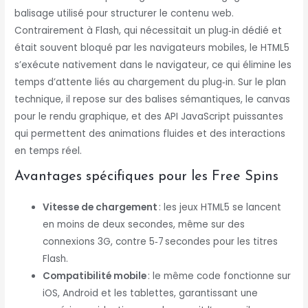
balisage utilisé pour structurer le contenu web.
Contrairement à Flash, qui nécessitait un plug‑in dédié et
était souvent bloqué par les navigateurs mobiles, le HTML5
s’exécute nativement dans le navigateur, ce qui élimine les
temps d’attente liés au chargement du plug‑in. Sur le plan
technique, il repose sur des balises sémantiques, le canvas
pour le rendu graphique, et des API JavaScript puissantes
qui permettent des animations fluides et des interactions
en temps réel.
Avantages spécifiques pour les Free Spins
Vitesse de chargement
: les jeux HTML5 se lancent
en moins de deux secondes, même sur des
connexions 3G, contre 5‑7 secondes pour les titres
Flash.
Compatibilité mobile
: le même code fonctionne sur
iOS, Android et les tablettes, garantissant une