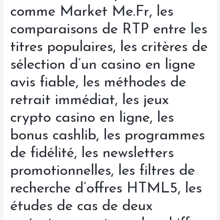
comme Market Me.Fr, les
comparaisons de RTP entre les
titres populaires, les critères de
sélection d’un casino en ligne
avis fiable, les méthodes de
retrait immédiat, les jeux
crypto casino en ligne, les
bonus cashlib, les programmes
de fidélité, les newsletters
promotionnelles, les filtres de
recherche d’offres HTML5, les
études de cas de deux