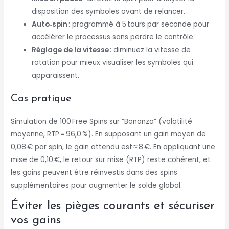
disposition des symboles avant de relancer.
Auto‑spin
: programmé à 5 tours par seconde pour
accélérer le processus sans perdre le contrôle.
Réglage de la vitesse
: diminuez la vitesse de
rotation pour mieux visualiser les symboles qui
apparaissent.
Cas pratique
Simulation de 100 Free Spins sur “Bonanza” (volatilité
moyenne, RTP = 96,0 %). En supposant un gain moyen de
0,08 € par spin, le gain attendu est ≈ 8 €. En appliquant une
mise de 0,10 €, le retour sur mise (RTP) reste cohérent, et
les gains peuvent être réinvestis dans des spins
supplémentaires pour augmenter le solde global.
Éviter les pièges courants et sécuriser
vos gains