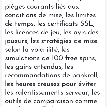
pièges courants liés aux
conditions de mise, les limites
de temps, les certificats SSL,
les licences de jeu, les avis des
joueurs, les stratégies de mise
selon la volatilité, les
simulations de 100 free spins,
les gains attendus, les
recommandations de bankroll,
les heures creuses pour éviter
les ralentissements serveur, les
outils de comparaison comme