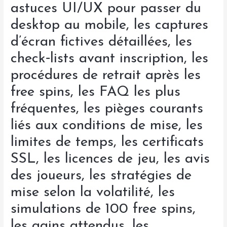
astuces UI/UX pour passer du
desktop au mobile, les captures
d’écran fictives détaillées, les
check‑lists avant inscription, les
procédures de retrait après les
free spins, les FAQ les plus
fréquentes, les pièges courants
liés aux conditions de mise, les
limites de temps, les certificats
SSL, les licences de jeu, les avis
des joueurs, les stratégies de
mise selon la volatilité, les
simulations de 100 free spins,
les gains attendus, les