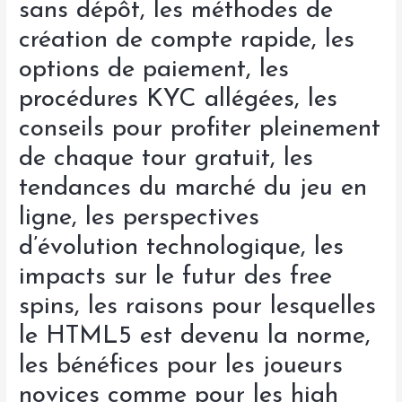
sans dépôt, les méthodes de
création de compte rapide, les
options de paiement, les
procédures KYC allégées, les
conseils pour profiter pleinement
de chaque tour gratuit, les
tendances du marché du jeu en
ligne, les perspectives
d’évolution technologique, les
impacts sur le futur des free
spins, les raisons pour lesquelles
le HTML5 est devenu la norme,
les bénéfices pour les joueurs
novices comme pour les high