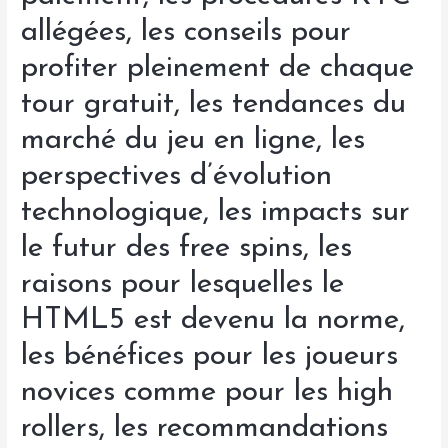
allégées, les conseils pour
profiter pleinement de chaque
tour gratuit, les tendances du
marché du jeu en ligne, les
perspectives d’évolution
technologique, les impacts sur
le futur des free spins, les
raisons pour lesquelles le
HTML5 est devenu la norme,
les bénéfices pour les joueurs
novices comme pour les high
rollers, les recommandations