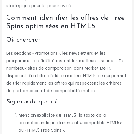
stratégique pour le joueur avisé.
Comment identifier les offres de Free
Spins optimisées en HTML5
Où chercher
Les sections « Promotions », les newsletters et les
programmes de fidélité restent les meilleures sources. De
nombreux sites de comparaison, dont Market Me.Fr,
disposent d’un filtre dédié au moteur HTML5, ce qui permet
de trier rapidement les offres qui respectent les critères
de performance et de compatibilité mobile.
Signaux de qualité
Mention explicite du HTML5
: le texte de la
promotion indique clairement « compatible HTML5 »
ou « HTML5 Free Spins ».