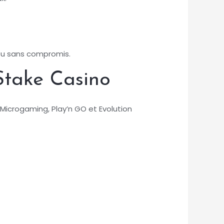
 jeu sans compromis.
Stake Casino
 Microgaming, Play’n GO et Evolution