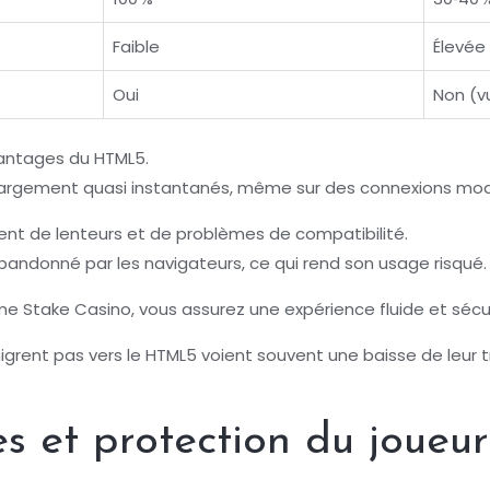
Faible
Élevée
Oui
Non (v
vantages du HTML5.
hargement quasi instantanés, même sur des connexions mo
frent de lenteurs et de problèmes de compatibilité.
bandonné par les navigateurs, ce qui rend son usage risqué.
e Stake Casino, vous assurez une expérience fluide et sécu
migrent pas vers le HTML5 voient souvent une baisse de leur 
ces et protection du joueu