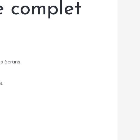
e complet
s écrans.
S.