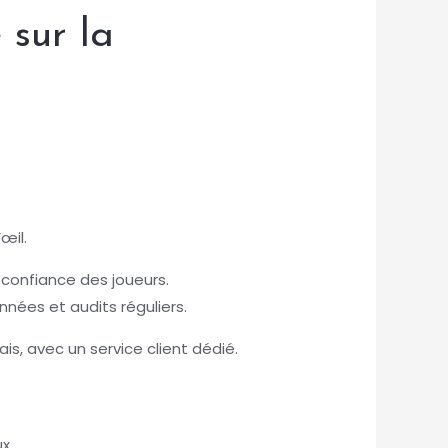
 sur la
œil.
 confiance des joueurs.
nnées et audits réguliers.
is, avec un service client dédié.
x.