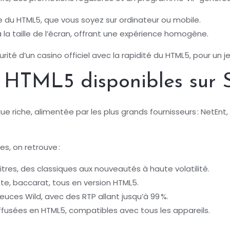
ce du HTML5, que vous soyez sur ordinateur ou mobile.
a taille de l’écran, offrant une expérience homogène.
rité d’un casino officiel avec la rapidité du HTML5, pour un
x HTML5 disponibles sur 
 riche, alimentée par les plus grands fournisseurs : NetEnt,
es, on retrouve :
itres, des classiques aux nouveautés à haute volatilité.
ette, baccarat, tous en version HTML5.
Deuces Wild, avec des RTP allant jusqu’à 99 %.
diffusées en HTML5, compatibles avec tous les appareils.