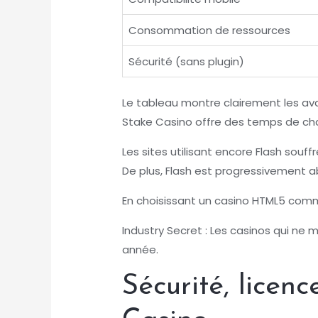
Consommation de ressources
Sécurité (sans plugin)
Le tableau montre clairement les a
Stake Casino offre des temps de c
Les sites utilisant encore Flash souf
De plus, Flash est progressivement a
En choisissant un casino HTML5 comm
Industry Secret : Les casinos qui ne 
année.
Sécurité, licen