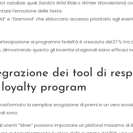
lot natalizie quali
Santa’s Wild Ride
o
Winter Wonderland
, c
ntare l’emozione delle feste.
, “Gold” e “Diamond” che sbloccano accesso prioritario agli even
artecipazione ai programmi fedeltà è cresciuta del 27 % tra 
dimostrando quanto gli incentivi stagionali siano efficaci ne
grazione dei tool di resp
 loyalty program
rasformato la semplice erogazione di premi in un vero ecos
ali sono:
r – gli utenti “Silver” possono impostare un plafond massimo di