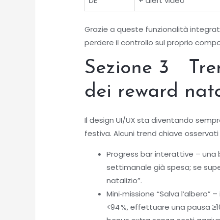
DE
+ alert video
Grazie a queste funzionalità integra
perdere il controllo sul proprio com
Sezione 3 Tren
dei reward nata
Il design UI/UX sta diventando sempre
festiva. Alcuni trend chiave osservati
Progress bar interattive – un
settimanale già spesa; se supe
natalizio”.
Mini‑missione “Salva l’albero” 
<94 %, effettuare una pausa ≥10