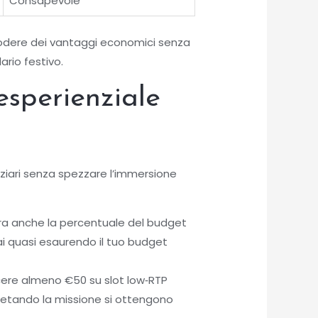
Consapevole”
 godere dei vantaggi economici senza
rio festivo.
sperienziale
anziari senza spezzare l’immersione
ra anche la percentuale del budget
i quasi esaurendo il tuo budget
incere almeno €50 su slot low‑RTP
pletando la missione si ottengono