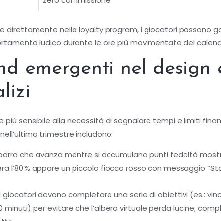
zero commissione
te direttamente nella loyalty program, i giocatori possono
portamento ludico durante le ore più movimentate del calenda
d emergenti nel design e
lizi
 più sensibile alla necessità di segnalare tempi e limiti fin
 nell’ultimo trimestre includono:
a barra che avanza mentre si accumulano punti fedeltà most
ra l’80 % appare un piccolo fiocco rosso con messaggio “Sta
– i giocatori devono completare una serie di obiettivi (es.: v
 minuti) per evitare che l’albero virtuale perda lucine; com