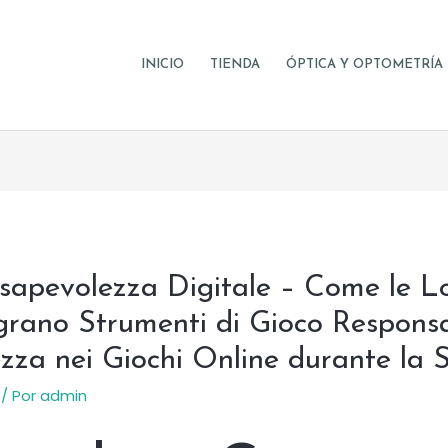
INICIO
TIENDA
ÓPTICA Y OPTOMETRÍA
sapevolezza Digitale – Come le L
grano Strumenti di Gioco Responsa
ezza nei Giochi Online durante la 
/ Por
admin