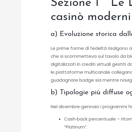
Sezione 1 Le 
casinò moderni
a) Evoluzione storica dal
Le prime forme di fedeltà risalgono ag
che si scommetteva sul tavolo da blac
digitalizzati in crediti virtuali gesti
le piattaforme multicanale collegano 
guadagnare badge sia mentre navigano
b) Tipologie più diffuse og
Nel dicembre‑gennaio i programmi fed
Cash‑back percentuale – ritorn
“Platinum”.