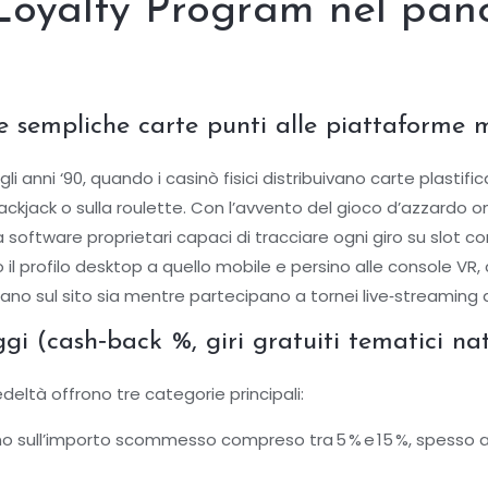
Loyalty Program nel pan
le sempliche carte punti alle piattaforme 
li anni ‘90, quando i casinò fisici distribuivano carte plastif
kjack o sulla roulette. Con l’avvento del gioco d’azzardo onl
ti da software proprietari capaci di tracciare ogni giro su slot 
il profilo desktop a quello mobile e persino alle console VR,
 sul sito sia mentre partecipano a tornei live‑streaming du
gi (cash‑back %, giri gratuiti tematici natal
eltà offrono tre categorie principali:
o sull’importo scommesso compreso tra 5 % e 15 %, spesso a