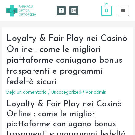
Ir
0
al
MAI
contenido
MEN
Loyalty & Fair Play nei Casinò
Online : come le migliori
piattaforme coniugano bonus
trasparenti e programmi
fedeltà sicuri
Deja un comentario
/
Uncategorized
/ Por
admin
Loyalty & Fair Play nei Casinò
Online : come le migliori
piattaforme coniugano bonus
trasparenti e programmi fedeltà