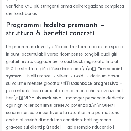
verifiche KYC più stringenti prima dell’erogazione completa
dei fondi bonus.
Programmi fedeltà premianti —
struttura & benefici concreti
Un programma loyalty efficace trasforma ogni euro speso
in punti accumulabili verso ricompense tangibili quali giri
gratuiti extra, upgrade tier o cashback migliorato fino al
15 %. Le strutture più diffuse includono:\n\n1️⃣
Tiered point
system
– livelli Bronze → Silver → Gold → Platinum basati
su volume mensile giocato;\n2️⃣
Cashback progressivo
–
percentuale fissa aumentata man mano che si avanza nel
tier;\n3️⃣
VIP club esclusivo
– manager personale dedicato
agli high roller con limiti prelievo potenziati.\n\nQuesti
schemi non solo incentivano la retention ma permettono
anche al casinò di modulare condizioni betting meno
gravose sui clienti più fedeli — ad esempio riducendo i