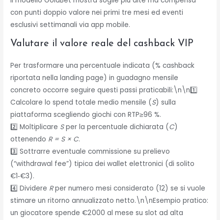
Il modello GoldBet mostra soglie più alte ma compensa
con punti doppio valore nei primi tre mesi ed eventi
esclusivi settimanali via app mobile.
Valutare il valore reale del cashback VIP
Per trasformare una percentuale indicata (% cashback
riportata nella landing page) in guadagno mensile
concreto occorre seguire questi passi praticabili:\n\n1️⃣
Calcolare lo spend totale medio mensile (
S
) sulla
piattaforma scegliendo giochi con RTP≥96 %.
2️⃣ Moltiplicare
S
per la percentuale dichiarata (
C
)
ottenendo
R = S × C
.
3️⃣ Sottrarre eventuale commissione su prelievo
(“withdrawal fee”) tipica dei wallet elettronici (di solito
€1‑€3).
4️⃣ Dividere
R
per numero mesi considerato (12) se si vuole
stimare un ritorno annualizzato netto.\n\nEsempio pratico:
un giocatore spende €2 000 al mese su slot ad alta