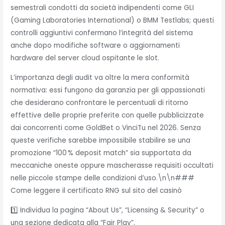
semestrali condotti da società indipendenti come GLI
(Gaming Laboratories International) o BMM Testlabs; questi
controlli aggiuntivi confermano l’integrità del sistema
anche dopo modifiche software o aggiornamenti
hardware del server cloud ospitante le slot.
L’importanza degli audit va oltre la mera conformità
normativa: essi fungono da garanzia per gli appassionati
che desiderano confrontare le percentuali di ritorno
effettive delle proprie preferite con quelle pubblicizzate
dai concorrenti come GoldBet o VinciTu nel 2026. Senza
queste verifiche sarebbe impossibile stabilire se una
promozione “100 % deposit match” sia supportata da
meccaniche oneste oppure mascherasse requisiti occultati
nelle piccole stampe delle condizioni d’uso.\n\n###
Come leggere il certificato RNG sul sito del casinò
1️⃣ Individua la pagina “About Us”, “Licensing & Security” o
una sezione dedicata alla “Fair Play”.