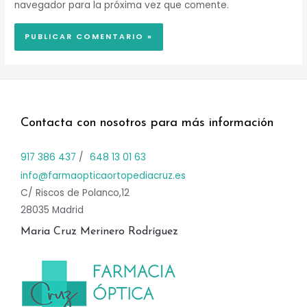
navegador para la próxima vez que comente.
Contacta con nosotros para más información
917 386 437
/
648 13 01 63
info@farmaopticaortopediacruz.es
C/ Riscos de Polanco,12
28035 Madrid
Maria Cruz Merinero Rodríguez