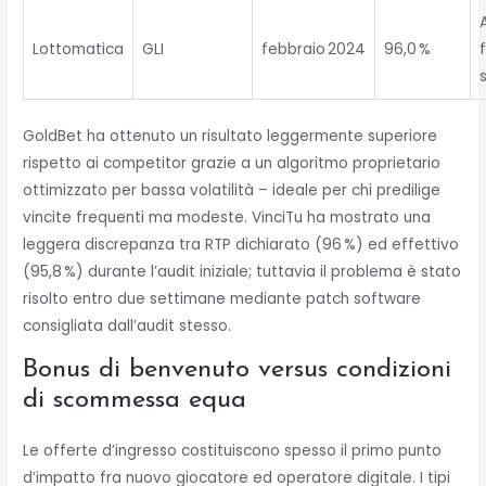
Lottomatica
GLI
febbraio 2024
96,0 %
GoldBet ha ottenuto un risultato leggermente superiore
rispetto ai competitor grazie a un algoritmo proprietario
ottimizzato per bassa volatilità – ideale per chi predilige
vincite frequenti ma modeste. VinciTu ha mostrato una
leggera discrepanza tra RTP dichiarato (96 %) ed effettivo
(95,8 %) durante l’audit iniziale; tuttavia il problema è stato
risolto entro due settimane mediante patch software
consigliata dall’audit stesso.
Bonus di benvenuto versus condizioni
di scommessa equa
Le offerte d’ingresso costituiscono spesso il primo punto
d’impatto fra nuovo giocatore ed operatore digitale. I tipi