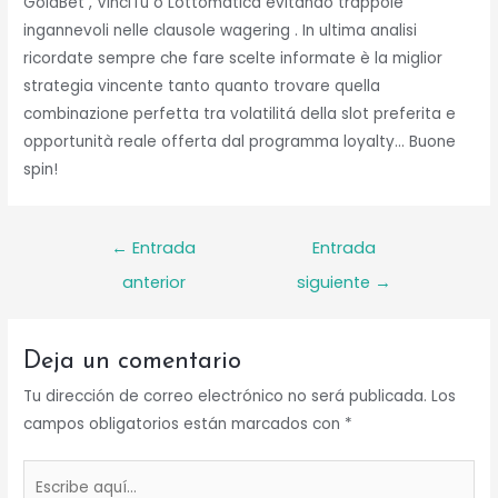
GoldBet , VinciTu o Lottomatica evitando trappole
ingannevoli nelle clausole wagering . In ultima analisi
ricordate sempre che fare scelte informate è la miglior
strategia vincente tanto quanto trovare quella
combinazione perfetta tra volatilitá della slot preferita e
opportunità reale offerta dal programma loyalty… Buone
spin!
Navegación
←
Entrada
Entrada
de
anterior
siguiente
→
entradas
Deja un comentario
Tu dirección de correo electrónico no será publicada.
Los
campos obligatorios están marcados con
*
Escribe