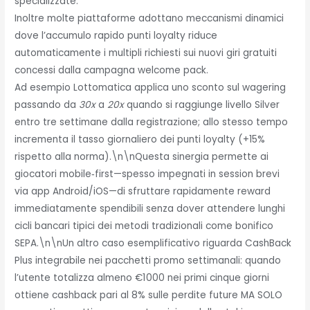
specializzate.
Inoltre molte piattaforme adottano meccanismi dinamici
dove l’accumulo rapido punti loyalty riduce
automaticamente i multipli richiesti sui nuovi giri gratuiti
concessi dalla campagna welcome pack.
Ad esempio Lottomatica applica uno sconto sul wagering
passando da
30x
a
20x
quando si raggiunge livello Silver
entro tre settimane dalla registrazione; allo stesso tempo
incrementa il tasso giornaliero dei punti loyalty (+15%
rispetto alla norma).\n\nQuesta sinergia permette ai
giocatori mobile‑first—spesso impegnati in session brevi
via app Android/iOS—di sfruttare rapidamente reward
immediatamente spendibili senza dover attendere lunghi
cicli bancari tipici dei metodi tradizionali come bonifico
SEPA.\n\nUn altro caso esemplificativo riguarda CashBack
Plus integrabile nei pacchetti promo settimanali: quando
l’utente totalizza almeno €1 000 nei primi cinque giorni
ottiene cashback pari al 8% sulle perdite future MA SOLO