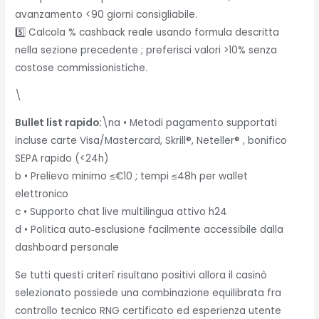
avanzamento <90 giorni consigliabile.
5️⃣ Calcola % cashback reale usando formula descritta
nella sezione precedente ; preferisci valori >10% senza
costose commissionistiche.
\
Bullet list rapido:
\na • Metodi pagamento supportati
incluse carte Visa/Mastercard, Skrill®, Neteller® , bonifico
SEPA rapido (<24h)
b • Prelievo minimo ≤€10 ; tempi ≤48h per wallet
elettronico
c • Supporto chat live multilingua attivo h24
d • Politica auto‑esclusione facilmente accessibile dalla
dashboard personale
Se tutti questi criterî risultano positivi allora il casinò
selezionato possiede una combinazione equilibrata fra
controllo tecnico RNG certificato ed esperienza utente