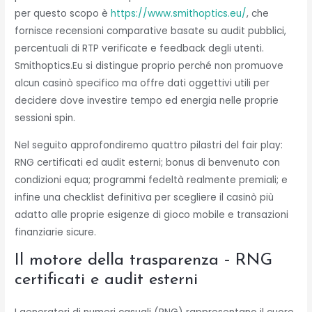
per questo scopo è
https://www.smithoptics.eu/
, che
fornisce recensioni comparative basate su audit pubblici,
percentuali di RTP verificate e feedback degli utenti.
Smithoptics.Eu si distingue proprio perché non promuove
alcun casinò specifico ma offre dati oggettivi utili per
decidere dove investire tempo ed energia nelle proprie
sessioni spin.
Nel seguito approfondiremo quattro pilastri del fair play:
RNG certificati ed audit esterni; bonus di benvenuto con
condizioni equa; programmi fedeltà realmente premiali; e
infine una checklist definitiva per scegliere il casinò più
adatto alle proprie esigenze di gioco mobile e transazioni
finanziarie sicure.
Il motore della trasparenza ‑ RNG
certificati e audit esterni