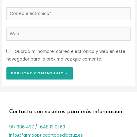
Correo
electrónico*
Web
Guarda mi nombre, correo electrónico y web en este
navegador para la próxima vez que comente.
Contacta con nosotros para más información
917 386 437
/
648 13 01 63
info@farmaopticaortopediacruz.es