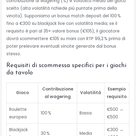
contribuzione al wagering (%) e volatilità media del gioco
scelto (alta volatilità richiede più puntate prima della
vincita). Supponiamo un bonus match deposit del 100 %
fino a €300 su blackjack live con volatilità media; se il
requisito è pari al 35× valore bonus (€105), il giocatore
dovrà scommettere €105 su mani con RTP 99,2 % prima di
poter prelevare eventuali vincite generate dal bonus
stesso.
Requisiti di scommessa specifici per i giochi
da tavolo
Contribuzione
Esempio
Gioco
Volatilità
al wagering
requisito
Roulette
€500 →
100 %
Bassa
europea
€500
Blackjack
€300 →
30 %
Media