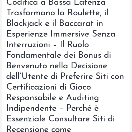
Codifica a Bassa Latenza
Trasformano la Roulette, il
Blackjack e il Baccarat in
Esperienze Immersive Senza
Interruzioni – Il Ruolo
Fondamentale dei Bonus di
Benvenuto nella Decisione
dell’Utente di Preferire Siti con
Certificazioni di Gioco
Responsabile e Auditing
Indipendente – Perché è
Essenziale Consultare Siti di
Recensione come