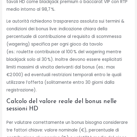
tavoli HD come blackjack premium o baccarat VIP con RTP
medio intorno al 98,7 %.
Le autorità richiedono trasparenza assoluta sui termini &
condizioni dei bonus live: indicazione chiara della
percentuale di contribuzione al requisito di scommessa
(wagering) specifica per ogni gioco da tavolo
(es.: roulette contribuisce al 100 % del wagering mentre
blackjack solo al 30 %). Inoltre devono essere esplicitati
limiti massimi di vincita derivanti dal bonus (es.: max
€2 000) ed eventuali restrizioni temporali entro le quali
utilizzare l’offerta (solitamente entro 30 giorni dalla
registrazione).
Calcolo del valore reale del bonus nelle
sessioni HD
Per valutare correttamente un bonus bisogna considerare
tre fattori chiave: valore nominale (€), percentuale di