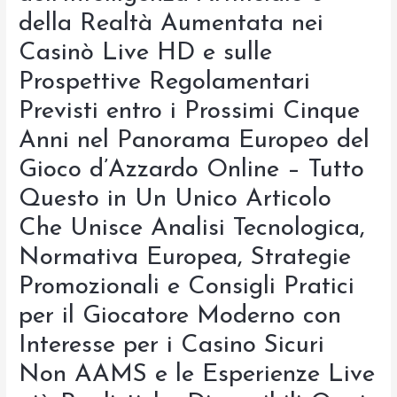
della Realtà Aumentata nei
Casinò Live HD e sulle
Prospettive Regolamentari
Previsti entro i Prossimi Cinque
Anni nel Panorama Europeo del
Gioco d’Azzardo Online – Tutto
Questo in Un Unico Articolo
Che Unisce Analisi Tecnologica,
Normativa Europea, Strategie
Promozionali e Consigli Pratici
per il Giocatore Moderno con
Interesse per i Casino Sicuri
Non AAMS e le Esperienze Live