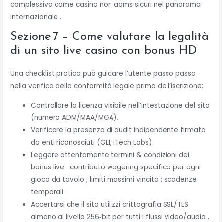
complessiva come casino non aams sicuri nel panorama
internazionale .
Sezione 7 – Come valutare la legalità
di un sito live casino con bonus HD
Una checklist pratica può guidare l’utente passo passo
nella verifica della conformità legale prima dell’iscrizione:
Controllare la licenza visibile nell’intestazione del sito
(numero ADM/MAA/MGA).
Verificare la presenza di audit indipendente firmato
da enti riconosciuti (GLI, iTech Labs).
Leggere attentamente termini & condizioni dei
bonus live : contributo wagering specifico per ogni
gioco da tavolo ; limiti massimi vincita ; scadenze
temporali .
Accertarsi che il sito utilizzi crittografia SSL/TLS
almeno al livello 256‑bit per tutti i flussi video/audio .