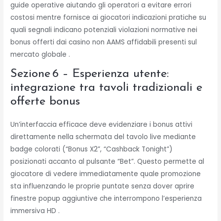
guide operative aiutando gli operatori a evitare errori
costosi mentre fornisce ai giocatori indicazioni pratiche su
quali segnali indicano potenziali violazioni normative nei
bonus offerti dai casino non AAMS affidabili presenti sul
mercato globale .
Sezione 6 – Esperienza utente:
integrazione tra tavoli tradizionali e
offerte bonus
Un’interfaccia efficace deve evidenziare i bonus attivi
direttamente nella schermata del tavolo live mediante
badge colorati (“Bonus X2”, “Cashback Tonight”)
posizionati accanto al pulsante “Bet”. Questo permette al
giocatore di vedere immediatamente quale promozione
sta influenzando le proprie puntate senza dover aprire
finestre popup aggiuntive che interrompono l’esperienza
immersiva HD .