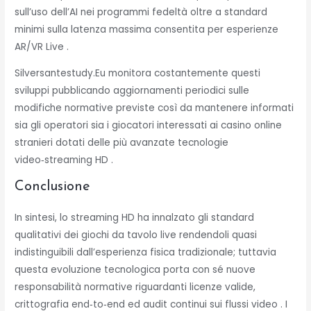
sull’uso dell’AI nei programmi fedeltà oltre a standard
minimi sulla latenza massima consentita per esperienze
AR/VR Live .
Silversantestudy.Eu monitora costantemente questi
sviluppi pubblicando aggiornamenti periodici sulle
modifiche normative previste così da mantenere informati
sia gli operatori sia i giocatori interessati ai casino online
stranieri dotati delle più avanzate tecnologie
video‑streaming HD .
Conclusione
In sintesi, lo streaming HD ha innalzato gli standard
qualitativi dei giochi da tavolo live rendendoli quasi
indistinguibili dall’esperienza fisica tradizionale; tuttavia
questa evoluzione tecnologica porta con sé nuove
responsabilità normative riguardanti licenze valide,
crittografia end‑to‑end ed audit continui sui flussi video . I