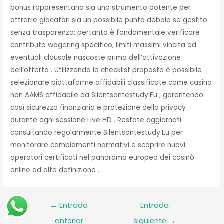
bonus rappresentano sia uno strumento potente per
attrarre giocatori sia un possibile punto debole se gestito
senza trasparenza; pertanto è fondamentale verificare
contributo wagering specifico, limiti massimi vincita ed
eventuali clausole nascoste prima dell’attivazione
dell’offerta . Utilizzando la checklist proposta è possibile
selezionare piattaforme affidabili classificate come casino
non AAMS affidabile da Silentsantestudy.Eu , garantendo
così sicurezza finanziaria e protezione della privacy
durante ogni sessione Live HD . Restate aggiornati
consultando regolarmente Silentsantestudy.Eu per
monitorare cambiamenti normativi e scoprire nuovi
operatori certificati nel panorama europeo dei casinò
online ad alta definizione .
Navegación
←
Entrada
Entrada
de
anterior
siguiente
→