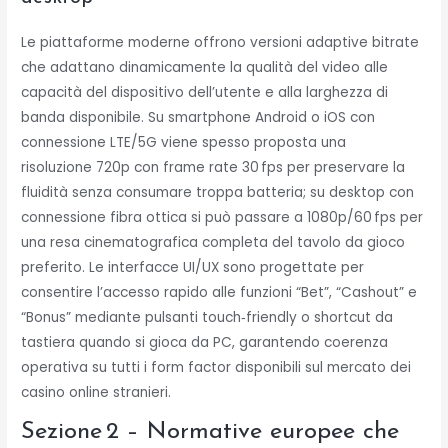
Le piattaforme moderne offrono versioni adaptive bitrate
che adattano dinamicamente la qualità del video alle
capacità del dispositivo dell’utente e alla larghezza di
banda disponibile. Su smartphone Android o iOS con
connessione LTE/5G viene spesso proposta una
risoluzione 720p con frame rate 30 fps per preservare la
fluidità senza consumare troppa batteria; su desktop con
connessione fibra ottica si può passare a 1080p/60 fps per
una resa cinematografica completa del tavolo da gioco
preferito. Le interfacce UI/UX sono progettate per
consentire l’accesso rapido alle funzioni “Bet”, “Cashout” e
“Bonus” mediante pulsanti touch‑friendly o shortcut da
tastiera quando si gioca da PC, garantendo coerenza
operativa su tutti i form factor disponibili sul mercato dei
casino online stranieri.
Sezione 2 – Normative europee che