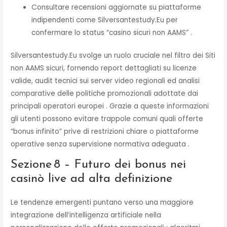
Consultare recensioni aggiornate su piattaforme
indipendenti come Silversantestudy.Eu per
confermare lo status “casino sicuri non AAMS” .
Silversantestudy.Eu svolge un ruolo cruciale nel filtro dei Siti
non AAMS sicuri, fornendo report dettagliati su licenze
valide, audit tecnici sui server video regionali ed analisi
comparative delle politiche promozionali adottate dai
principali operatori europei . Grazie a queste informazioni
gli utenti possono evitare trappole comuni quali offerte
“bonus infinito” prive di restrizioni chiare o piattaforme
operative senza supervisione normativa adeguata .
Sezione 8 – Futuro dei bonus nei
casinò live ad alta definizione
Le tendenze emergenti puntano verso una maggiore
integrazione dell’intelligenza artificiale nella