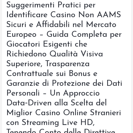
Suggerimenti Pratici per
Identificare Casino Non AAMS
Sicuri e Affidabili nel Mercato
Europeo – Guida Completa per
Giocatori Esigenti che
Richiedono Qualità Visiva
Superiore, Trasparenza
Contrattuale sui Bonus e
Garanzie di Protezione dei Dati
Personali – Un Approccio
Data‑Driven alla Scelta del
Miglior Casino Online Stranieri
con Streaming Live HD,
Tenendo Conto delle Direttive