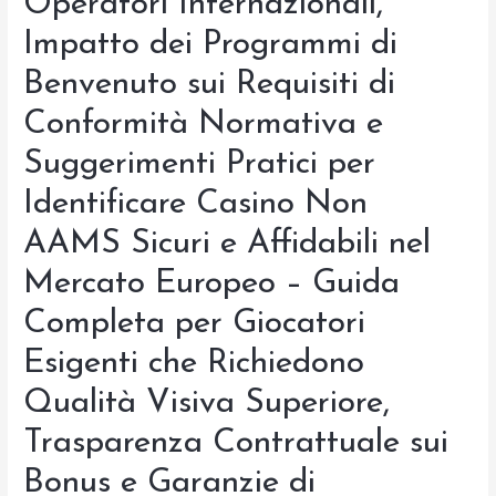
Operatori Internazionali,
Impatto dei Programmi di
Benvenuto sui Requisiti di
Conformità Normativa e
Suggerimenti Pratici per
Identificare Casino Non
AAMS Sicuri e Affidabili nel
Mercato Europeo – Guida
Completa per Giocatori
Esigenti che Richiedono
Qualità Visiva Superiore,
Trasparenza Contrattuale sui
Bonus e Garanzie di