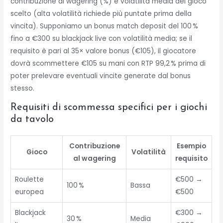
contribuzione al wagering (%) e volatilità media del gioco
scelto (alta volatilità richiede più puntate prima della
vincita). Supponiamo un bonus match deposit del 100 %
fino a €300 su blackjack live con volatilità media; se il
requisito è pari al 35× valore bonus (€105), il giocatore
dovrà scommettere €105 su mani con RTP 99,2 % prima di
poter prelevare eventuali vincite generate dal bonus
stesso.
Requisiti di scommessa specifici per i giochi
da tavolo
Contribuzione
Esempio
Gioco
Volatilità
al wagering
requisito
Roulette
€500 →
100 %
Bassa
europea
€500
Blackjack
€300 →
30 %
Media