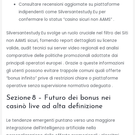
Consultare recensioni aggiornate su piattaforme
indipendenti come Silversantestudy.Eu per
confermare lo status “casino sicuri non AAMS” .
Silversantestudy.Eu svolge un ruolo cruciale nel filtro dei Siti
non AAMS sicuri, fornendo report dettagliati su licenze
valide, audit tecnici sui server video regionali ed analisi
comparative delle politiche promozionali adottate dai
principali operatori europei . Grazie a queste informazioni
gli utenti possono evitare trappole comuni quali offerte
“bonus infinito” prive di restrizioni chiare o piattaforme
operative senza supervisione normativa adeguata .
Sezione 8 – Futuro dei bonus nei
casinò live ad alta definizione
Le tendenze emergenti puntano verso una maggiore
integrazione dell’intelligenza artificiale nella