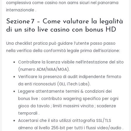
complessiva come casino non aams sicuri nel panorama
internazionale .
Sezione 7 – Come valutare la legalità
di un sito live casino con bonus HD
Una checklist pratica può guidare l’utente passo passo
nella verifica della conformità legale prima dell’iscrizione:
Controllare la licenza visibile nell’intestazione del sito
(numero ADM/MAA/MGA).
Verificare la presenza di audit indipendente firmato
da enti riconosciuti (GLI, iTech Labs).
Leggere attentamente termini & condizioni dei
bonus live : contributo wagering specifico per ogni
gioco da tavolo ; limiti massimi vincita ; scadenze
temporali .
Accertarsi che il sito utilizzi crittografia SSL/TLS
almeno al livello 256‑bit per tutti i flussi video/audio .