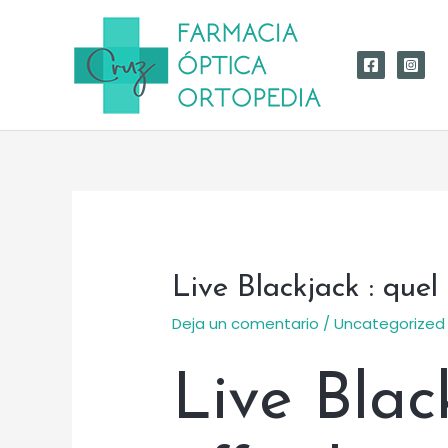
Ir
al
contenido
Live Blackjack : quel
Deja un comentario
/
Uncategorized
Live Blac