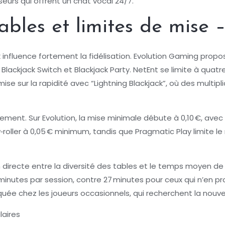
eurs qui offrent un chat vocal 24/7.
tables et limites de mise 
 influence fortement la fidélisation. Evolution Gaming propose
 Blackjack Switch et Blackjack Party. NetEnt se limite à quatr
mise sur la rapidité avec “Lightning Blackjack”, où des multip
ment. Sur Evolution, la mise minimale débute à 0,10 €, avec 
w‑roller à 0,05 € minimum, tandis que Pragmatic Play limite l
irecte entre la diversité des tables et le temps moyen de se
minutes par session, contre 27 minutes pour ceux qui n’en p
uée chez les joueurs occasionnels, qui recherchent la nouvea
laires