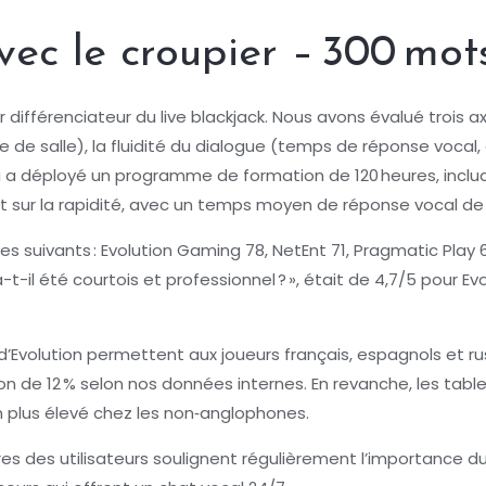
avec le croupier – 300 mot
 différenciateur du live blackjack. Nous avons évalué trois a
e de salle), la fluidité du dialogue (temps de réponse vocal, 
g a déployé un programme de formation de 120 heures, incluan
t sur la rapidité, avec un temps moyen de réponse vocal de 1,
 suivants : Evolution Gaming 78, NetEnt 71, Pragmatic Play 6
-t-il été courtois et professionnel ? », était de 4,7/5 pour Ev
s d’Evolution permettent aux joueurs français, espagnols et r
de 12 % selon nos données internes. En revanche, les tabl
 plus élevé chez les non‑anglophones.
 des utilisateurs soulignent régulièrement l’importance du