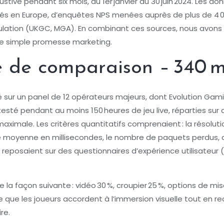
ve pendant six mois, du 1er janvier au 30 juin 2024. Les d
tués en Europe, d’enquêtes NPS menées auprès de plus de 4 0
gulation (UKGC, MGA). En combinant ces sources, nous avons 
 une simple promesse marketing.
e de comparaison – 340 m
 sur un panel de 12 opérateurs majeurs, dont Evolution Gami
esté pendant au moins 150 heures de jeu live, réparties sur 
aximale. Les critères quantitatifs comprenaient : la résolutio
e moyenne en millisecondes, le nombre de paquets perdus, 
fs reposaient sur des questionnaires d’expérience utilisateur 
a façon suivante : vidéo 30 %, croupier 25 %, options de mise 
e que les joueurs accordent à l’immersion visuelle tout en rec
re.