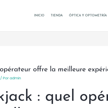
INICIO
TIENDA
ÓPTICA Y OPTOMETRÍA
 opérateur offre la meilleure expé
/ Por
admin
kjack : quel opé