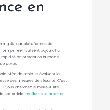
ence en
eaming 4K, aux plateformes de
temps réel rivalisent aujourd’hui
e, rapidité et interaction humaine,
 de poker.
le offre de table. Ils évaluent la
bustesse des mesures de sécurité. C’est
 vous cherchez le meilleur site
 cet article :
meilleur site poker en