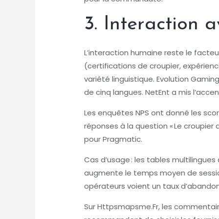
3. Interaction 
L’interaction humaine reste le facteur
(certifications de croupier, expérienc
variété linguistique. Evolution Gamin
de cinq langues. NetEnt a mis l’accen
Les enquêtes NPS ont donné les scores
réponses à la question « Le croupier a
pour Pragmatic.
Cas d’usage : les tables multilingue
augmente le temps moyen de session 
opérateurs voient un taux d’abandon
Sur Httpsmapsme.Fr, les commentaires