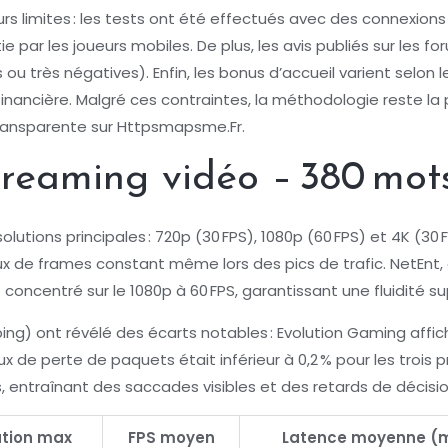
urs limites : les tests ont été effectués avec des connexion
e par les joueurs mobiles. De plus, les avis publiés sur les 
ou très négatives). Enfin, les bonus d’accueil varient selon 
inancière. Malgré ces contraintes, la méthodologie reste la 
transparente sur Httpsmapsme.Fr.
treaming vidéo – 380 mot
lutions principales : 720p (30 FPS), 1080p (60 FPS) et 4K (30 F
 de frames constant même lors des pics de trafic. NetEnt, qu
t concentré sur le 1080p à 60 FPS, garantissant une fluidité
g) ont révélé des écarts notables : Evolution Gaming affi
ux de perte de paquets était inférieur à 0,2 % pour les trois 
ts, entraînant des saccades visibles et des retards de décisio
ution max
FPS moyen
Latence moyenne (