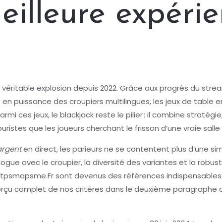
meilleure expéri
e véritable explosion depuis 2022. Grâce aux progrès du str
n puissance des croupiers multilingues, les jeux de table en 
armi ces jeux, le blackjack reste le pilier : il combine stratégi
puristes que les joueurs cherchant le frisson d’une vraie salle
argent
en direct, les parieurs ne se contentent plus d’une simp
dialogue avec le croupier, la diversité des variantes et la ro
smapsme.Fr sont devenus des références indispensables. Si
erçu complet de nos critères dans le deuxième paragraphe de