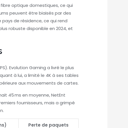
s fibre optique domestiques, ce qui
forums peuvent être biaisés par des
le pays de résidence, ce qui rend
plus robuste disponible en 2024, et
s
PS). Evolution Gaming a livré le plus
ant à lui, a limité le 4K à ses tables
 supérieure aux mouvements de cartes.
chait 45 ms en moyenne, NetEnt
premiers fournisseurs, mais a grimpé
n.
ms)
Perte de paquets