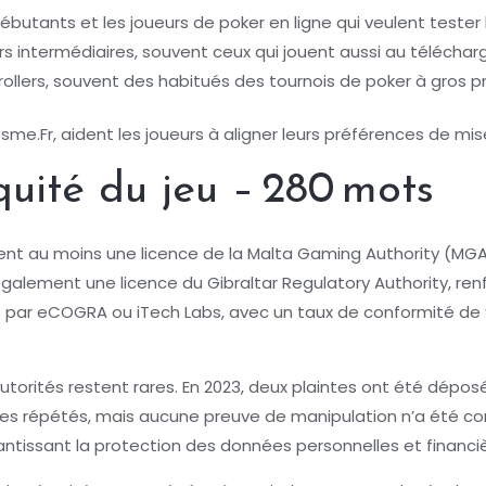
s débutants et les joueurs de poker en ligne qui veulent tester 
ueurs intermédiaires, souvent ceux qui jouent aussi au téléch
h‑rollers, souvent des habitués des tournois de poker à gros pr
e.Fr, aident les joueurs à aligner leurs préférences de mise
équité du jeu – 280 mots
nent au moins une licence de la Malta Gaming Authority (M
lement une licence du Gibraltar Regulatory Authority, renf
és par eCOGRA ou iTech Labs, avec un taux de conformité de 9
autorités restent rares. En 2023, deux plaintes ont été dépo
es répétés, mais aucune preuve de manipulation n’a été c
antissant la protection des données personnelles et financiè