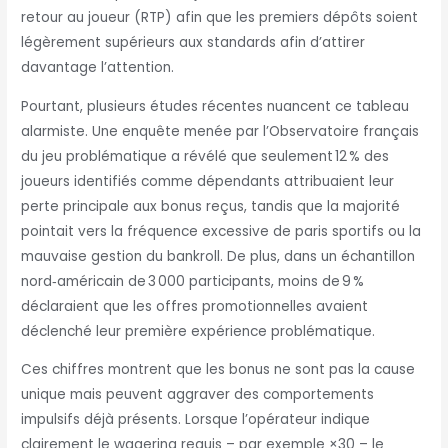
retour au joueur (RTP) afin que les premiers dépôts soient
légèrement supérieurs aux standards afin d’attirer
davantage l’attention.
Pourtant, plusieurs études récentes nuancent ce tableau
alarmiste. Une enquête menée par l’Observatoire français
du jeu problématique a révélé que seulement 12 % des
joueurs identifiés comme dépendants attribuaient leur
perte principale aux bonus reçus, tandis que la majorité
pointait vers la fréquence excessive de paris sportifs ou la
mauvaise gestion du bankroll. De plus, dans un échantillon
nord‑américain de 3 000 participants, moins de 9 %
déclaraient que les offres promotionnelles avaient
déclenché leur première expérience problématique.
Ces chiffres montrent que les bonus ne sont pas la cause
unique mais peuvent aggraver des comportements
impulsifs déjà présents. Lorsque l’opérateur indique
clairement le wagering requis – par exemple ×30 – le