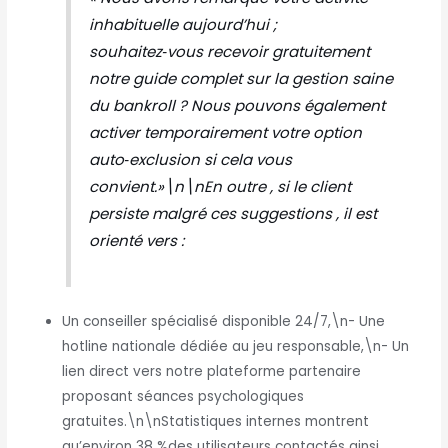
inhabituelle aujourd’hui ;
souhaitez‑vous recevoir gratuitement
notre guide complet sur la gestion saine
du bankroll ? Nous pouvons également
activer temporairement votre option
auto‑exclusion si cela vous
convient.»\n\nEn outre , si le client
persiste malgré ces suggestions , il est
orienté vers :
Un conseiller spécialisé disponible 24/7,\n- Une
hotline nationale dédiée au jeu responsable,\n- Un
lien direct vers notre plateforme partenaire
proposant séances psychologiques
gratuites.\n\nStatistiques internes montrent
qu’environ 38 %des utilisateurs contactés ainsi