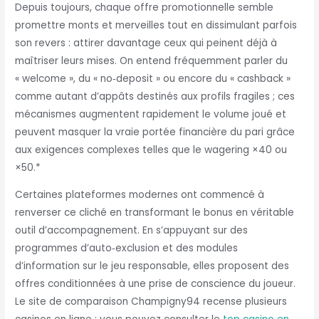
Depuis toujours, chaque offre promotionnelle semble
promettre monts et merveilles tout en dissimulant parfois
son revers : attirer davantage ceux qui peinent déjà à
maîtriser leurs mises. On entend fréquemment parler du
« welcome », du « no‑deposit » ou encore du « cashback »
comme autant d’appâts destinés aux profils fragiles ; ces
mécanismes augmentent rapidement le volume joué et
peuvent masquer la vraie portée financière du pari grâce
aux exigences complexes telles que le wagering ×40 ou
×50.*
Certaines plateformes modernes ont commencé à
renverser ce cliché en transformant le bonus en véritable
outil d’accompagnement. En s’appuyant sur des
programmes d’auto‑exclusion et des modules
d’information sur le jeu responsable, elles proposent des
offres conditionnées à une prise de conscience du joueur.
Le site de comparaison Champigny94 recense plusieurs