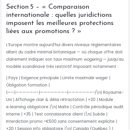
Section 5 – « Comparaison
internationale : quelles juridictions
imposent les meilleures protections
liées aux promotions ? »
L’Europe montre aujourd’hui divers niveaux réglementaires
allant du cadre minimal britannique — où chaque offre doit
clairement indiquer son taux maximum
wagering
— jusqu’au
modèle scandinave très restrictif imposant notamment :
| Pays | Exigence principale | Limite maximale wager |
Obligation formation |
|——|——————–|———————–|———————-|\n| Royaume-
Uni | Affichage clair & délai rétractation | ×30 | Module
e‑learning obligatoire |\n| Malte | Contrôle périodique audit
interne | ×35 | Test connaissance client |\n| Suède |
Interdiction promo >€500 sans consentement explicite |
×20 | Session info obligatoire |\n| Canada (Québec ) |