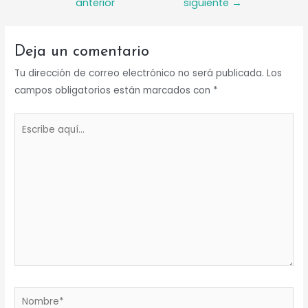
anterior
siguiente
→
entradas
Deja un comentario
Tu dirección de correo electrónico no será publicada.
Los
campos obligatorios están marcados con
*
Escribe
aquí...
Nombre*