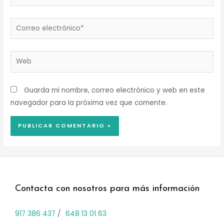
Correo
electrónico*
Web
Guarda mi nombre, correo electrónico y web en este
navegador para la próxima vez que comente.
Contacta con nosotros para más información
917 386 437
/
648 13 01 63