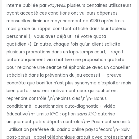
interne publiée par
PlayWell
, plusieurs centaines utilisateurs
ayant accepté ces conditions ont vu leurs dépenses
mensuelles diminuer moyen­nement de €180 après trois
mois grâce au rappel constant affiché dans leur tableau
personnel (« Vous avez déjà utilisé votre quota
quotidien »). En outre, chaque fois qu’un client sollicite
plusieurs promotions dans un laps‑temps court, il reçoit
automatiquement via chat live une proposition gratuite
pour rejoindre une séance téléphonique avec un conseiller
spécialisé dans la prévention du jeu excessif — preuve
concrète que bonifier n’est plus synonyme d’exploiter mais
bien parfois soutenir activement ceux qui souhaitent
reprendre contrôle.\n\nPoints clés\n\n- Bonus
conditionné : questionnaire auto‑diagnostic + vidéo
éducative\n- Limite KYC : option
sans KYC
autorise
uniquement petits dépôts contrôlés\n- Paiement sécurisé
: utilisation préférée du casino online paysafecard\n- Suivi
post‑bonus : appel téléphonique gratuit avec professionnel