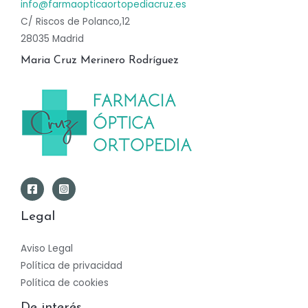
info@farmaopticaortopediacruz.es
C/ Riscos de Polanco,12
28035 Madrid
Maria Cruz Merinero Rodríguez
Legal
Aviso Legal
Política de privacidad
Política de cookies
De interés