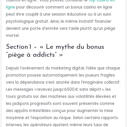
casinos en ligne ; vous pouvez consulter le
top casino en
ligne
pour découvrir comment un bonus casino en ligne
peut être couplé à une session éducative ou à un suivi
psychologique gratuit. Ainsi, le même incitatif financier
devient une porte d’entrée vers l’aide plutôt qu’un piège
mortel.
Section 1 – « Le mythe du bonus
“piège à addicts” »
Depuis l’avènement du marketing digital, l’idée que chaque
promotion pousse automatiquement les joueurs fragiles
vers la dépendance s’est ancrée dans l’imaginaire collectif.
Les messages « recevez jusqu’à 500 € sans dépôt », les
tours gratuits sur des machines aux volatilités élevées et
les jackpots progressifs sont souvent présentés comme
des appâts irrésistibles conçus pour augmenter la mise
moyenne et l’exposition au risque. Selon certains rapports
internes, les opérateurs ajustent même leurs taux de