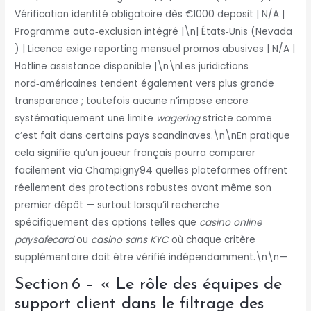
Vérification identité obligatoire dès €1000 deposit | N/A |
Programme auto‑exclusion intégré |\n| États‑Unis (Nevada
) | Licence exige reporting mensuel promos abusives | N/A |
Hotline assistance disponible |\n\nLes juridictions
nord‑américaines tendent également vers plus grande
transparence ; toutefois aucune n’impose encore
systématiquement une limite
wagering
stricte comme
c’est fait dans certains pays scandinaves.\n\nEn pratique
cela signifie qu’un joueur français pourra comparer
facilement via Champigny94 quelles plateformes offrent
réellement des protections robustes avant même son
premier dépôt — surtout lorsqu’il recherche
spécifiquement des options telles que
casino online
paysafecard
ou
casino sans KYC
où chaque critère
supplémentaire doit être vérifié indépendamment.\n\n—
Section 6 – « Le rôle des équipes de
support client dans le filtrage des