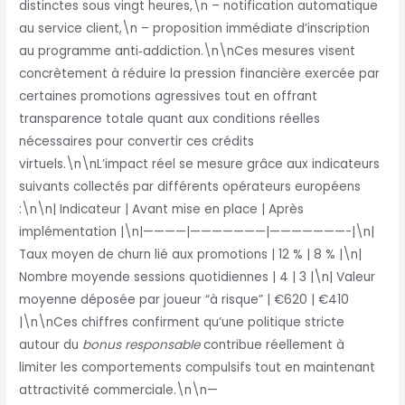
distinctes sous vingt heures,\n – notification automatique
au service client,\n – proposition immédiate d’inscription
au programme anti‑addiction.\n\nCes mesures visent
concrètement à réduire la pression financière exercée par
certaines promotions agressives tout en offrant
transparence totale quant aux conditions réelles
nécessaires pour convertir ces crédits
virtuels.\n\nL’impact réel se mesure grâce aux indicateurs
suivants collectés par différents opérateurs européens
:\n\n| Indicateur | Avant mise en place | Après
implémentation |\n|————|———————|———————-|\n|
Taux moyen de churn lié aux promotions | 12 % | 8 % |\n|
Nombre moyende sessions quotidiennes | 4 | 3 |\n| Valeur
moyenne déposée par joueur “à risque” | €620 | €410
|\n\nCes chiffres confirment qu’une politique stricte
autour du
bonus responsable
contribue réellement à
limiter les comportements compulsifs tout en maintenant
attractivité commerciale.\n\n—