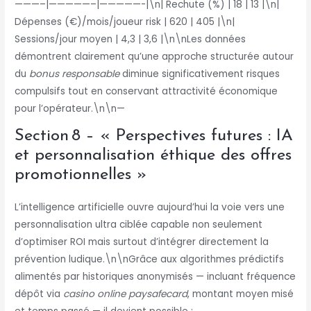
———–|—————–|—————-|\n| Rechute (%) | 18 | 13 |\n|
Dépenses (€)/mois/joueur risk | 620 | 405 |\n|
Sessions/jour moyen | 4,3 | 3,6 |\n\nLes données
démontrent clairement qu’une approche structurée autour
du
bonus responsable
diminue significativement risques
compulsifs tout en conservant attractivité économique
pour l’opérateur.\n\n—
Section 8 – « Perspectives futures : IA
et personnalisation éthique des offres
promotionnelles »
L’intelligence artificielle ouvre aujourd’hui la voie vers une
personnalisation ultra ciblée capable non seulement
d’optimiser ROI mais surtout d’intégrer directement la
prévention ludique.\n\nGrâce aux algorithmes prédictifs
alimentés par historiques anonymisés — incluant fréquence
dépôt via
casino online paysafecard
, montant moyen misé