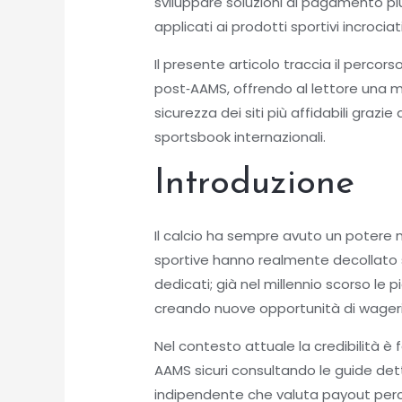
sviluppare soluzioni di pagamento pi
applicati ai prodotti sportivi incrociat
Il presente articolo traccia il percor
post‑AAMS, offrendo al lettore una ma
sicurezza dei siti più affidabili graz
sportsbook internazionali.
Introduzione
Il calcio ha sempre avuto un potere
sportive hanno realmente decollato 
dedicati; già nel millennio scorso le 
creando nuove opportunità di wagering
Nel contesto attuale la credibilità è 
AAMS sicuri consultando le guide det
indipendente che valuta payout percent