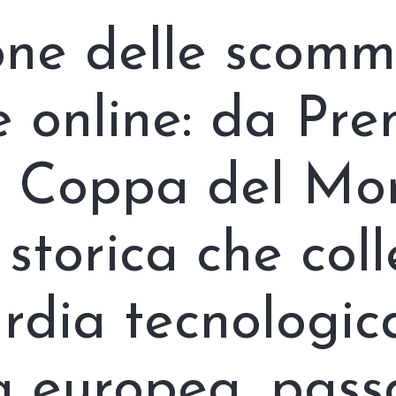
one delle scomm
he online: da Pre
 Coppa del Mo
 storica che col
rdia tecnologic
a europea, pass