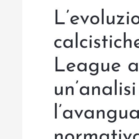
L’evoluzi
calcistic
League a
un’analisi
l’avangua
normativ