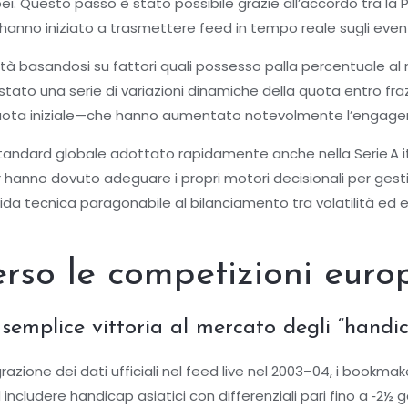
i. Questo passo è stato possibile grazie all’accordo tra la P
anno iniziato a trasmettere feed in tempo reale sugli eventi
ità basandosi su fattori quali possesso palla percentuale al m
o è stato una serie di variazioni dinamiche della quota entro f
la quota iniziale—che hanno aumentato notevolmente l’engag
andard globale adottato rapidamente anche nella Serie A it
hanno dovuto adeguare i propri motori decisionali per gestir
a tecnica paragonabile al bilanciamento tra volatilità ed eq
erso le competizioni euro
emplice vittoria al mercato degli “handi
razione dei dati ufficiali nel feed live nel 2003–04, i bookma
ludere handicap asiatici con differenziali pari fino a ‑2½ gol 