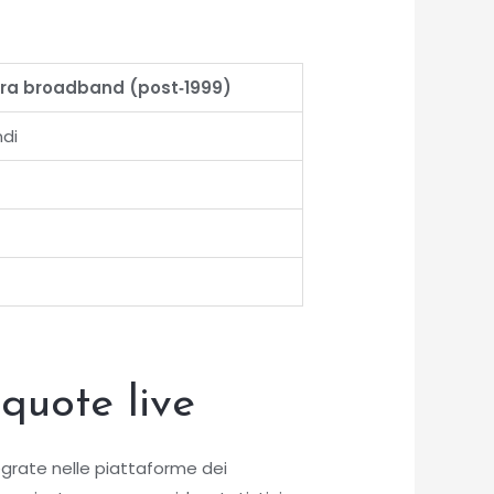
Era broadband (post‑1999)
ndi
quote live
egrate nelle piattaforme dei