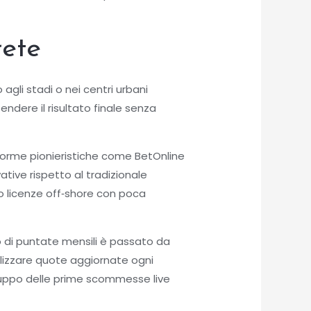
rete
agli stadi o nei centri urbani
ndere il risultato finale senza
aforme pionieristiche come BetOnline
tive rispetto al tradizionale
o licenze off‑shore con poca
o di puntate mensili è passato da
alizzare quote aggiornate ogni
iluppo delle prime scommesse live