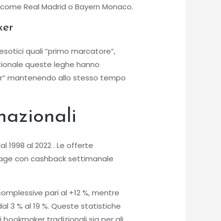
he come Real Madrid o Bayern Monaco.
ker
sotici quali “primo marcatore”,
dizionale queste leghe hanno
der” mantenendo allo stesso tempo
nazionali
l 1998 al 2022 . Le offerte
stage con cashback settimanale
complessive pari al +12 %, mentre
al 3 % al 19 %. Queste statistiche
bookmaker tradizionali sia per gli