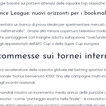
gie basate sui pattern difensivi delle squadre top‑classic
ce League: nuovi orizzonti per i bookma
entato un banco di prova ideale per sperimentare mercati e
nell’intervallo” . Grazie alla minore copertura televisiva tra
ote vantaggiose con margine ridotto sull’opzione “over/un
 gli appassionati dell’AFC Cup o della Super Cup europea.
commesse sui tornei inter
o acceleratore della crescita globale del betting sportivo da
zionale “bonus benvenuto €100” fino alle campagne multi‑
gli incontri nazionali.
li mondiali mostra un incremento medio annuo delle puntate 
 esotici –come “punteggio esatto nella finale”– è cresciuta d
abbia generato nuovi prodotti commercializzabili sia per i 