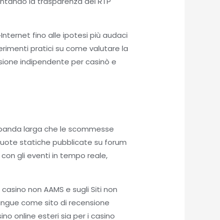
mentando la trasparenza dei RTP
Internet fino alle ipotesi più audaci
erimenti pratici su come valutare la
censione indipendente per casinò e
la banda larga che le scommesse
quote statiche pubblicate su forum
 con gli eventi in tempo reale,
i casino non AAMS e sugli Siti non
tingue come sito di recensione
no online esteri sia per i casino