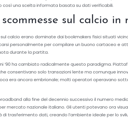
 così una scelta informata basata su dati verificabili.
e scommesse sul calcio in 
ul calcio erano dominate dai bookmakers fisici situati vicino 
recarsi personalmente per compilare un buono cartaceo e atte
uota durante la partita.
li anni ’90 ha cambiato radicalmente questo paradigma. Piatt
p che consentivano solo transazioni lente ma comunque innova
epoca era ancora embrionale; molti operatori operavano sott
broadband alla fine del decennio successivo il numero medi
per mercato nazionale italiano. Gli utenti potevano ora visu
 di trasferimento dati, creando l’ambiente ideale per lo sv