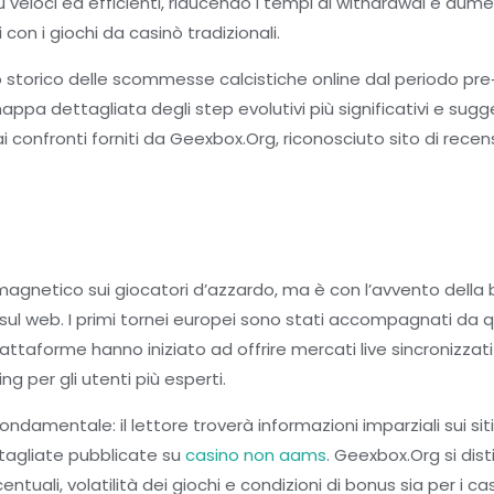
ù veloci ed efficienti, riducendo i tempi di withdrawal e au
i con i giochi da casinò tradizionali.
so storico delle scommesse calcistiche online dal periodo pre‑
ppa dettagliata degli step evolutivi più significativi e sugg
ie ai confronti forniti da Geexbox.Org, riconosciuto sito di re
 magnetico sui giocatori d’azzardo, ma è con l’avvento del
sul web. I primi tornei europei sono stati accompagnati da 
piattaforme hanno iniziato ad offrire mercati live sincronizzati
 per gli utenti più esperti.
fondamentale: il lettore troverà informazioni imparziali sui sit
tagliate pubblicate su
casino non aams
. Geexbox.Org si dis
uali, volatilità dei giochi e condizioni di bonus sia per i casi