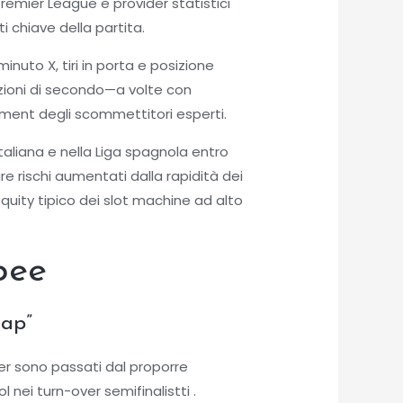
remier League e provider statistici
 chiave della partita.
inuto X, tiri in porta e posizione
razioni di secondo—a volte con
ement degli scommettitori esperti.
aliana e nella Liga spagnola entro
e rischi aumentati dalla rapidità dei
uity tipico dei slot machine ad alto
pee
cap”
ker sono passati dal proporre
nei turn-over semifinalist​ti .