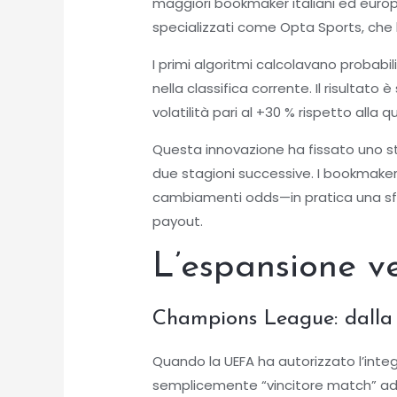
maggiori bookmaker italiani ed europe
specializzati come Opta Sports, che h
I primi algoritmi calcolavano probabil
nella classifica corrente. Il risultat
volatilità pari al +30 % rispetto al
Questa innovazione ha fissato uno st
due stagioni successive. I bookmaker 
cambiamenti odds—in pratica una sfid
payout.
L’espansione v
Champions League: dalla s
Quando la UEFA ha autorizzato l’integ
semplicemente “vincitore match” ad inc