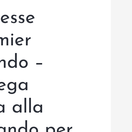
esse
mier
ndo –
lega
a alla
ando per