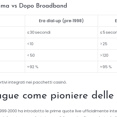
rima vs Dopo Broadband
Era dial‑up (pre‑1998)
≤ 30 secondi
≤ 5 seco
< 10
> 25
< 50
> 120
≈ 92 %
≈ 95 %
ortivi integrati nei pacchetti casinò.
gue come pioniere delle 
999‑2000 ha introdotto le prime quote live ufficialmente int