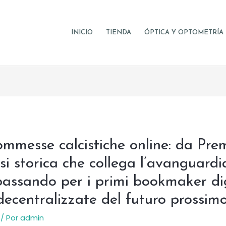
INICIO
TIENDA
ÓPTICA Y OPTOMETRÍA
commesse calcistiche online: da P
i storica che collega l’avanguardi
assando per i primi bookmaker digi
 decentralizzate del futuro prossim
/ Por
admin