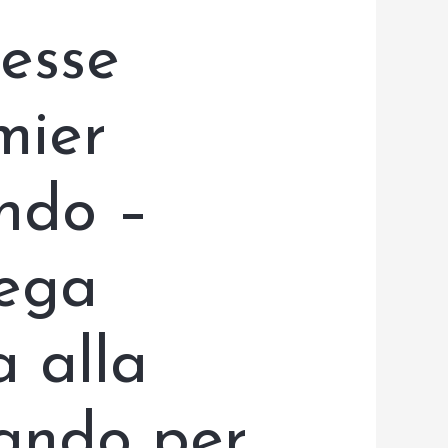
esse
mier
ndo –
lega
a alla
ando per