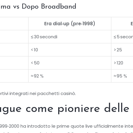
rima vs Dopo Broadband
Era dial‑up (pre‑1998)
≤ 30 secondi
≤ 5 seco
< 10
> 25
< 50
> 120
≈ 92 %
≈ 95 %
ortivi integrati nei pacchetti casinò.
gue come pioniere delle 
999‑2000 ha introdotto le prime quote live ufficialmente int