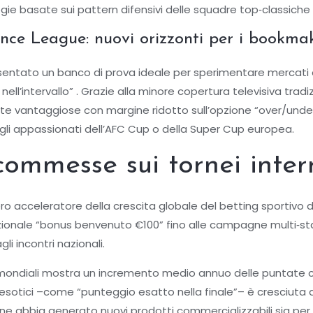
gie basate sui pattern difensivi delle squadre top‑classic
ce League: nuovi orizzonti per i bookma
entato un banco di prova ideale per sperimentare mercati e
nell’intervallo” . Grazie alla minore copertura televisiva tra
ote vantaggiose con margine ridotto sull’opzione “over/un
 gli appassionati dell’AFC Cup o della Super Cup europea.
commesse sui tornei inter
o acceleratore della crescita globale del betting sportivo da
zionale “bonus benvenuto €100” fino alle campagne multi‑
gli incontri nazionali.
li mondiali mostra un incremento medio annuo delle puntate 
 esotici –come “punteggio esatto nella finale”– è cresciuta d
abbia generato nuovi prodotti commercializzabili sia per i 