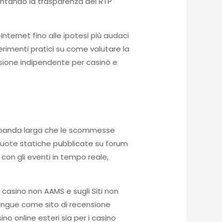
mentando la trasparenza dei RTP
Internet fino alle ipotesi più audaci
erimenti pratici su come valutare la
censione indipendente per casinò e
la banda larga che le scommesse
quote statiche pubblicate su forum
 con gli eventi in tempo reale,
i casino non AAMS e sugli Siti non
tingue come sito di recensione
no online esteri sia per i casino