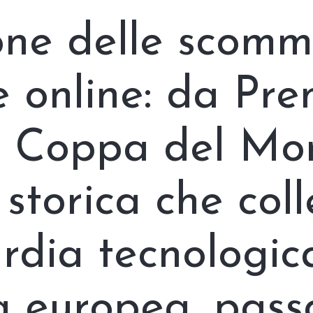
one delle scomm
he online: da Pre
 Coppa del Mo
 storica che col
rdia tecnologic
a europea, pass