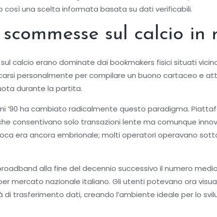
 così una scelta informata basata su dati verificabili.
e scommesse sul calcio in 
ul calcio erano dominate dai bookmakers fisici situati vicino 
recarsi personalmente per compilare un buono cartaceo e atte
uota durante la partita.
li anni ’90 ha cambiato radicalmente questo paradigma. Piatt
p che consentivano solo transazioni lente ma comunque innova
epoca era ancora embrionale; molti operatori operavano sott
broadband alla fine del decennio successivo il numero medi
per mercato nazionale italiano. Gli utenti potevano ora visu
 di trasferimento dati, creando l’ambiente ideale per lo sv