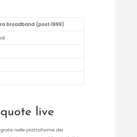
Era broadband (post‑1999)
ndi
quote live
egrate nelle piattaforme dei