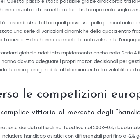
i. Questo passo è stato possibile grazie all’accordo tra la P
anno iniziato a trasmettere feed in tempo reale sugli eventi
ità basandosi su fattori quali possesso palla percentuale al m
o è stato una serie di variazioni dinamiche della quota entro f
la quota iniziale—che hanno aumentato notevolmente l’engag
andard globale adottato rapidamente anche nella Serie A it
hanno dovuto adeguare i propri motori decisionali per gestir
a tecnica paragonabile al bilanciamento tra volatilità ed eq
erso le competizioni euro
emplice vittoria al mercato degli “handi
razione dei dati ufficiali nel feed live nel 2003–04, i bookma
ludere handicap asiatici con differenziali pari fino a ‑2½ gol 