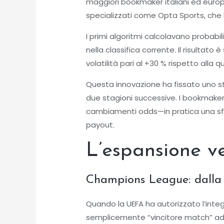
maggiori bookmaker italiani ed europe
specializzati come Opta Sports, che h
I primi algoritmi calcolavano probabil
nella classifica corrente. Il risultat
volatilità pari al +30 % rispetto al
Questa innovazione ha fissato uno st
due stagioni successive. I bookmaker 
cambiamenti odds—in pratica una sfid
payout.
L’espansione v
Champions League: dalla s
Quando la UEFA ha autorizzato l’integ
semplicemente “vincitore match” ad inc