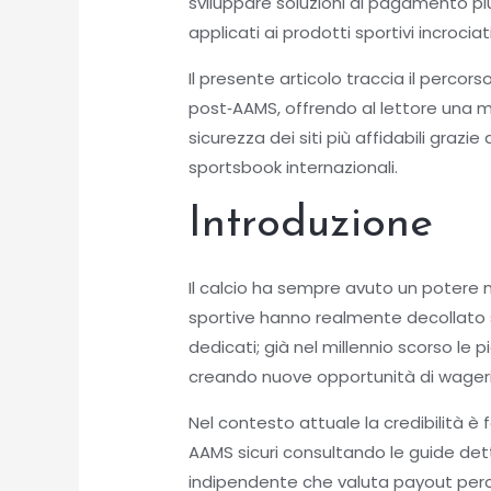
sviluppare soluzioni di pagamento pi
applicati ai prodotti sportivi incrociat
Il presente articolo traccia il percor
post‑AAMS, offrendo al lettore una ma
sicurezza dei siti più affidabili graz
sportsbook internazionali.
Introduzione
Il calcio ha sempre avuto un potere
sportive hanno realmente decollato 
dedicati; già nel millennio scorso le 
creando nuove opportunità di wagering
Nel contesto attuale la credibilità è 
AAMS sicuri consultando le guide det
indipendente che valuta payout percent