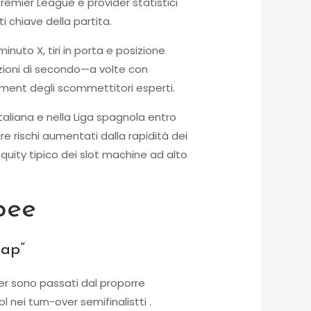
remier League e provider statistici
 chiave della partita.
inuto X, tiri in porta e posizione
razioni di secondo—a volte con
ement degli scommettitori esperti.
aliana e nella Liga spagnola entro
e rischi aumentati dalla rapidità dei
uity tipico dei slot machine ad alto
pee
cap”
ker sono passati dal proporre
nei turn-over semifinalist​ti .