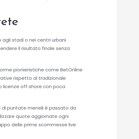
rete
agli stadi o nei centri urbani
ndere il risultato finale senza
aforme pionieristiche come BetOnline
tive rispetto al tradizionale
o licenze off‑shore con poca
o di puntate mensili è passato da
alizzare quote aggiornate ogni
iluppo delle prime scommesse live