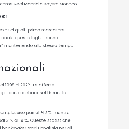
he come Real Madrid o Bayern Monaco.
ker
sotici quali “primo marcatore”,
dizionale queste leghe hanno
der” mantenendo allo stesso tempo
nazionali
l 1998 al 2022 . Le offerte
stage con cashback settimanale
complessive pari al +12 %, mentre
al 3 % al 19 %. Queste statistiche
bookmaker tradizionali sia per gli