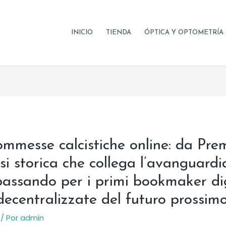
INICIO
TIENDA
ÓPTICA Y OPTOMETRÍA
commesse calcistiche online: da P
i storica che collega l’avanguardi
assando per i primi bookmaker digi
 decentralizzate del futuro prossim
/ Por
admin