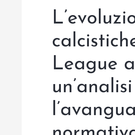
L’evoluzi
calcistic
League a
un’analisi
l’avangua
normativ