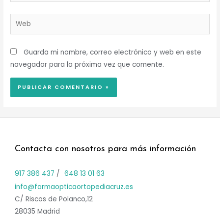
Web
Guarda mi nombre, correo electrónico y web en este
navegador para la próxima vez que comente.
Contacta con nosotros para más información
917 386 437
/
648 13 01 63
info@farmaopticaortopediacruz.es
C/ Riscos de Polanco,12
28035 Madrid