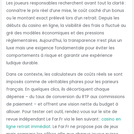
Les joueurs responsables recherchent avant tout la clarté :
connaître le prix réel d’une mise, le coût caché d’un bonus
ou le montant exact prélevé lors d’un retrait. Depuis les
débuts du casino en ligne, la visibilité des frais a fluctué au
gré des modèles économiques et des pressions
réglementaires. Aujourd’hui, la transparence n’est plus un
luxe mais une exigence fondamentale pour éviter les
comportements à risque et garantir une expérience
ludique durable.
Dans ce contexte, les calculateurs de coûts réels se sont
imposés comme de véritables phares pour les parieurs
français. En quelques clics, ils décortiquent chaque
dépense – du taux de conversion du RTP aux commissions
de paiement – et offrent une vision nette du budget à
allouer. Pour tester cet outil, rendez‑vous sur le site de
revue indépendant Le Far.Fr via le lien suivant :
casino en
ligne retrait immédiat
. Le Far.Fr ne propose pas de jeux