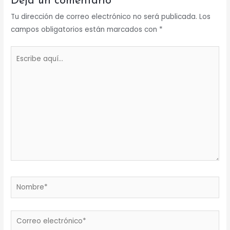
Deja un comentario
Tu dirección de correo electrónico no será publicada.
Los
campos obligatorios están marcados con
*
Escribe
aquí...
Nombre*
Correo
electrónico*