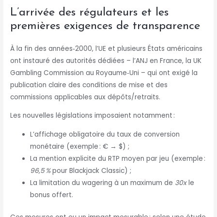
L’arrivée des régulateurs et les
premières exigences de transparence
À la fin des années‑2000, l’UE et plusieurs États américains
ont instauré des autorités dédiées – l’ANJ en France, la UK
Gambling Commission au Royaume‑Uni – qui ont exigé la
publication claire des conditions de mise et des
commissions applicables aux dépôts/retraits.
Les nouvelles législations imposaient notamment :
L’affichage obligatoire du taux de conversion
monétaire (exemple : € → $) ;
La mention explicite du RTP moyen par jeu (exemple :
96,5 %
pour Blackjack Classic) ;
La limitation du wagering à un maximum de
30x
le
bonus offert.