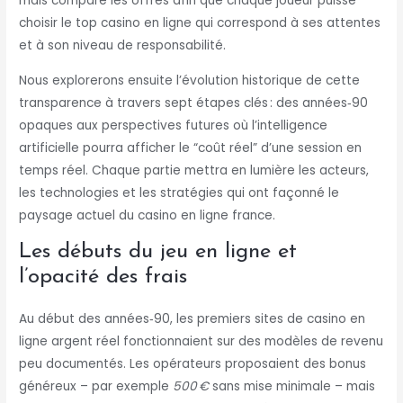
mais compare les offres afin que chaque joueur puisse
choisir le top casino en ligne qui correspond à ses attentes
et à son niveau de responsabilité.
Nous explorerons ensuite l’évolution historique de cette
transparence à travers sept étapes clés : des années‑90
opaques aux perspectives futures où l’intelligence
artificielle pourra afficher le “coût réel” d’une session en
temps réel. Chaque partie mettra en lumière les acteurs,
les technologies et les stratégies qui ont façonné le
paysage actuel du casino en ligne france.
Les débuts du jeu en ligne et
l’opacité des frais
Au début des années‑90, les premiers sites de casino en
ligne argent réel fonctionnaient sur des modèles de revenu
peu documentés. Les opérateurs proposaient des bonus
généreux – par exemple
500 €
sans mise minimale – mais