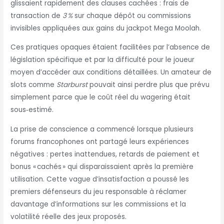
glissaient rapidement des clauses cachées : frais de
transaction de
3 %
sur chaque dépôt ou commissions
invisibles appliquées aux gains du jackpot Mega Moolah.
Ces pratiques opaques étaient facilitées par l’absence de
législation spécifique et par la difficulté pour le joueur
moyen d’accéder aux conditions détaillées. Un amateur de
slots comme
Starburst
pouvait ainsi perdre plus que prévu
simplement parce que le coût réel du wagering était
sous‑estimé.
La prise de conscience a commencé lorsque plusieurs
forums francophones ont partagé leurs expériences
négatives : pertes inattendues, retards de paiement et
bonus « cachés » qui disparaissaient après la première
utilisation. Cette vague d’insatisfaction a poussé les
premiers défenseurs du jeu responsable à réclamer
davantage d’informations sur les commissions et la
volatilité réelle des jeux proposés.