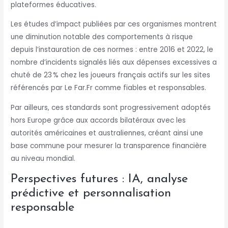
plateformes éducatives.
Les études d’impact publiées par ces organismes montrent
une diminution notable des comportements à risque
depuis l’instauration de ces normes : entre 2016 et 2022, le
nombre d’incidents signalés liés aux dépenses excessives a
chuté de 23 % chez les joueurs français actifs sur les sites
référencés par Le Far.Fr comme fiables et responsables.
Par ailleurs, ces standards sont progressivement adoptés
hors Europe grâce aux accords bilatéraux avec les
autorités américaines et australiennes, créant ainsi une
base commune pour mesurer la transparence financière
au niveau mondial.
Perspectives futures : IA, analyse
prédictive et personnalisation
responsable