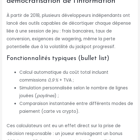
démocratisation de l’information
À partir de 2018, plusieurs développeurs indépendants ont
lancé des outils capables de décortiquer chaque dépense
liée à une session de jeu : frais bancaires, taux de
conversion, exigences de wagering, même la perte
potentielle due à la volatilité du jackpot progressif.
Fonctionnalités typiques (bullet list)
Calcul automatique du coût total incluant
commissions
0,9 %
+ TVA ;
Simulation personnalisée selon le nombre de lignes
jouées (
paylines
) ;
Comparaison instantanée entre différents modes de
paiement (carte vs crypto).
Ces calculateurs ont eu un effet direct sur la prise de
décision responsable : un joueur envisageant un bonus