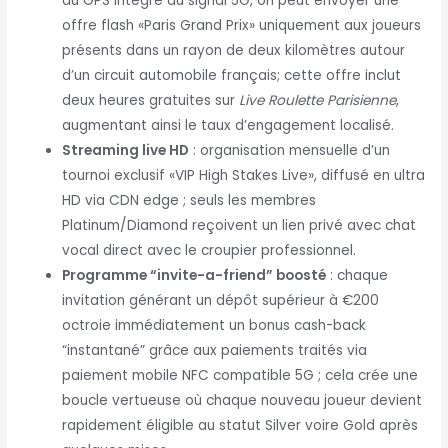
au GPS intégré au signal 5G, on peut envoyer une
offre flash «​️Paris Grand Prix​» uniquement aux joueurs
présents dans un rayon de deux kilomètres autour
d’un circuit automobile français; cette offre inclut
deux heures gratuites sur
Live Roulette Parisienne
,
augmentant ainsi le taux d’engagement localisé.
Streaming live HD
: organisation mensuelle d’un
tournoi exclusif «​️VIP High Stakes Live​», diffusé en ultra
HD via CDN edge ; seuls les membres
Platinum/Diamond reçoivent un lien privé avec chat
vocal direct avec le croupier professionnel.
Programme “invite-a-friend” boosté
: chaque
invitation générant un dépôt supérieur à €200
octroie immédiatement un bonus cash-back
“instantané” grâce aux paiements traités via
paiement mobile NFC compatible 5G ; cela crée une
boucle vertueuse où chaque nouveau joueur devient
rapidement éligible au statut Silver voire Gold après