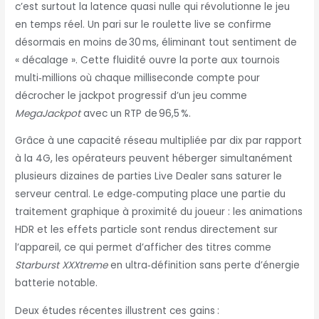
c’est surtout la latence quasi nulle qui révolutionne le jeu
en temps réel. Un pari sur le roulette live se confirme
désormais en moins de 30 ms, éliminant tout sentiment de
« décalage ». Cette fluidité ouvre la porte aux tournois
multi‑millions où chaque milliseconde compte pour
décrocher le jackpot progressif d’un jeu comme
MegaJackpot
avec un RTP de 96,5 %.
Grâce à une capacité réseau multipliée par dix par rapport
à la 4G, les opérateurs peuvent héberger simultanément
plusieurs dizaines de parties Live Dealer sans saturer le
serveur central. Le edge‑computing place une partie du
traitement graphique à proximité du joueur : les animations
HDR et les effets particle sont rendus directement sur
l’appareil, ce qui permet d’afficher des titres comme
Starburst XXXtreme
en ultra‑définition sans perte d’énergie
batterie notable.
Deux études récentes illustrent ces gains :