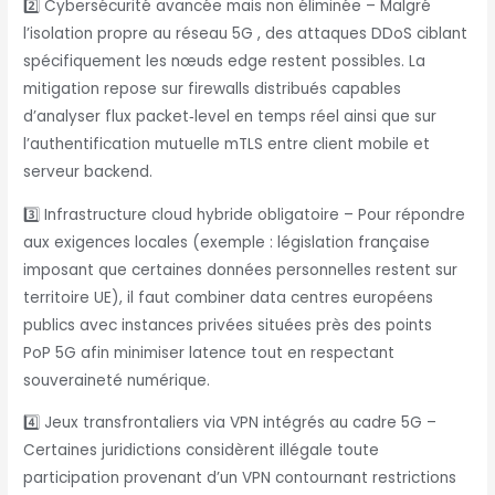
2️⃣ Cybersécurité avancée mais non éliminée – Malgré
l’isolation propre au réseau 5G , des attaques DDoS ciblant
spécifiquement les nœuds edge restent possibles. La
mitigation repose sur firewalls distribués capables
d’analyser flux packet‐level en temps réel ainsi que sur
l’authentification mutuelle mTLS entre client mobile et
serveur backend.
3️⃣ Infrastructure cloud hybride obligatoire – Pour répondre
aux exigences locales (exemple : législation française
imposant que certaines données personnelles restent sur
territoire UE), il faut combiner data centres européens
publics avec instances privées situées près des points
PoP 5G afin minimiser latence tout en respectant
souveraineté numérique.
4️⃣ Jeux transfrontaliers via VPN intégrés au cadre 5G –
Certaines juridictions considèrent illégale toute
participation provenant d’un VPN contournant restrictions