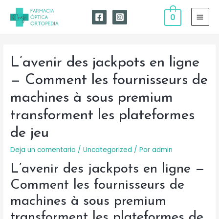
Ir
0
al
MAI
contenido
MEN
L’avenir des jackpots en ligne
— Comment les fournisseurs de
machines à sous premium
transforment les plateformes
de jeu
Deja un comentario
/
Uncategorized
/ Por
admin
L’avenir des jackpots en ligne —
Comment les fournisseurs de
machines à sous premium
transforment les plateformes de