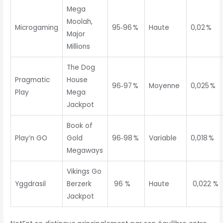
Mega
Moolah,
Microgaming
95‑96 %
Haute
0,02 %
Major
Millions
The Dog
Pragmatic
House
96‑97 %
Moyenne
0,025 %
Play
Mega
Jackpot
Book of
Play’n GO
Gold
96‑98 %
Variable
0,018 %
Megaways
Vikings Go
Yggdrasil
Berzerk
96 %
Haute
0,0
Jackpot