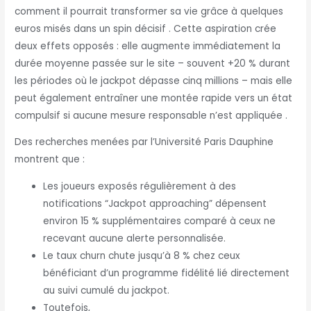
comment il pourrait transformer sa vie grâce à quelques
euros misés dans un spin décisif . Cette aspiration crée
deux effets opposés : elle augmente immédiatement la
durée moyenne passée sur le site – souvent +20 % durant
les périodes où le jackpot dépasse cinq millions – mais elle
peut également entraîner une montée rapide vers un état
compulsif si aucune mesure responsable n’est appliquée .
Des recherches menées par l’Université Paris Dauphine
montrent que :
Les joueurs exposés régulièrement à des
notifications “Jackpot approaching” dépensent
environ 15 % supplémentaires comparé à ceux ne
recevant aucune alerte personnalisée.
Le taux churn chute jusqu’à 8 % chez ceux
bénéficiant d’un programme fidélité lié directement
au suivi cumulé du jackpot.
Toutefois,