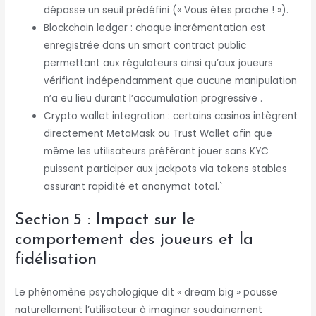
dépasse un seuil prédéfini (« Vous êtes proche ! »).
Blockchain ledger : chaque incrémentation est
enregistrée dans un smart contract public
permettant aux régulateurs ainsi qu’aux joueurs
vérifiant indépendamment que aucune manipulation
n’a eu lieu durant l’accumulation progressive .
Crypto wallet integration : certains casinos intègrent
directement MetaMask ou Trust Wallet afin que
même les utilisateurs préférant jouer sans KYC
puissent participer aux jackpots via tokens stables
assurant rapidité et anonymat total.`
Section 5 : Impact sur le
comportement des joueurs et la
fidélisation
Le phénomène psychologique dit « dream big » pousse
naturellement l’utilisateur à imaginer soudainement