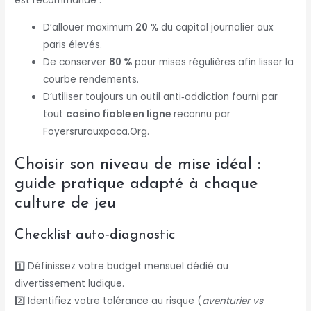
est recommandé :
D’allouer maximum
20 %
du capital journalier aux
paris élevés.
De conserver
80 %
pour mises régulières afin lisser la
courbe rendements.
D’utiliser toujours un outil anti‐addiction fourni par
tout
casino fiable en ligne
reconnu par
Foyersrurauxpaca.Org.
Choisir son niveau de mise idéal :
guide pratique adapté à chaque
culture de jeu
Checklist auto‑diagnostic
1️⃣ Définissez votre budget mensuel dédié au
divertissement ludique.
2️⃣ Identifiez votre tolérance au risque (
aventurier vs