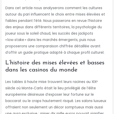
Dans cet article nous analyserons comment les cultures
autour du pari influencent le choix entre mises élevées et
faibles pendant l’été. Nous passerons en revue l’histoire
des enjeux dans différents territoires, la psychologie du
joueur sous le soleil chaud, les succès des jackpots
« low‑stake » dans les marchés émergents, puis nous
proposerons une comparaison chiffrée détaillée avant
d’offrir un guide pratique adapté à chaque profil culturel.
L’histoire des mises élevées et basses
dans les casinos du monde
Les tables à haute mise trouvent leurs racines au XIXᵉ
siècle où Monte‑Carlo était le lieu privilégié de l’élite
européenne désireuse d’exposer leur fortune sur le
baccarat ou le craps hautement risqué. Les salons luxueux
offraient non seulement un décor somptueux mais aussi
une aura exclusive : miser dix mille euros pouvait signifier