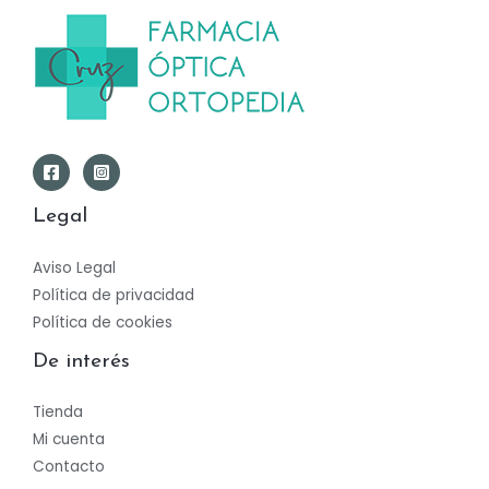
Legal
Aviso Legal
Política de privacidad
Política de cookies
De interés
Tienda
Mi cuenta
Contacto