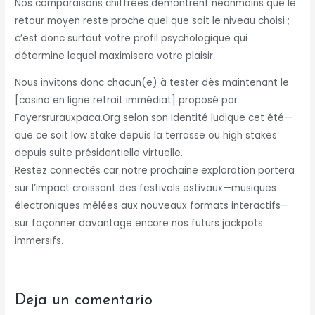
Nos comparaisons chiffrées démontrent néanmoins que le
retour moyen reste proche quel que soit le niveau choisi ;
c’est donc surtout votre profil psychologique qui
détermine lequel maximisera votre plaisir.
Nous invitons donc chacun(e) à tester dès maintenant le
[casino en ligne retrait immédiat] proposé par
Foyersrurauxpaca.Org selon son identité ludique cet été—
que ce soit
low stake
depuis la terrasse ou
high stakes
depuis suite présidentielle virtuelle.
Restez connectés car notre prochaine exploration portera
sur l’impact croissant des festivals estivaux—musiques
électroniques mêlées aux nouveaux formats interactifs—
sur façonner davantage encore nos futurs jackpots
immersifs.
Deja un comentario