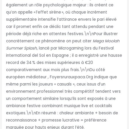
également un rôle psychologique majeur : ils créent ce
qu’on appelle « l’effet sirène », où chaque incrément
supplémentaire intensifie l’attirance envers le pari élevé
car il promet enfin ce déclic tant attendu pendant une
période déjà riche en attentes festives.\n\nPour illustrer
concrètement ce phénomène on peut citer
Mega Moolah
Summer Splash
, lancé par Microgaming lors du Festival
international del Sol en Espagne ; il a enregistré une hausse
record de 34 % des mises supérieures à €20
comparativement aux mois plus frais.\n\nDu côté
européen médiateur , Foyersrurauxpaca.Org indique que
même parmi les joueurs « casuals », ceux issus d’un
environnement professionnel très compétitif tendent vers
un comportement similaire lorsqu’ils sont exposés à une
ambiance festive combinant musique live et cocktails
exotiques.\n\nEn résumé : chaleur ambiante + besoin de
reconnaissance + promesse lucrative = préférence
marquée pour hauts enjeux durant l’été.