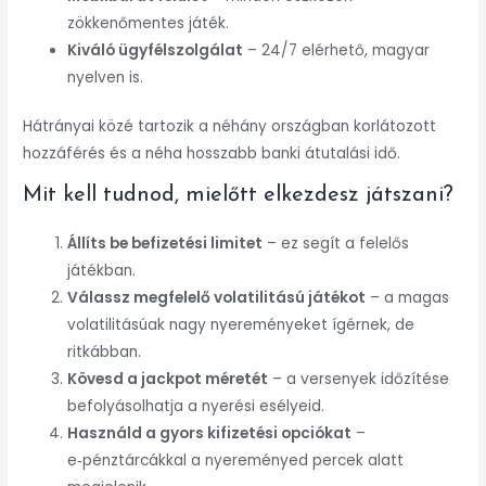
zökkenőmentes játék.
Kiváló ügyfélszolgálat
– 24/7 elérhető, magyar
nyelven is.
Hátrányai közé tartozik a néhány országban korlátozott
hozzáférés és a néha hosszabb banki átutalási idő.
Mit kell tudnod, mielőtt elkezdesz játszani?
Állíts be befizetési limitet
– ez segít a felelős
játékban.
Válassz megfelelő volatilitású játékot
– a magas
volatilitásúak nagy nyereményeket ígérnek, de
ritkábban.
Kövesd a jackpot méretét
– a versenyek időzítése
befolyásolhatja a nyerési esélyeid.
Használd a gyors kifizetési opciókat
–
e‑pénztárcákkal a nyereményed percek alatt