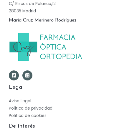
C/ Riscos de Polanco,12
28035 Madrid
Maria Cruz Merinero Rodríguez
Legal
Aviso Legal
Política de privacidad
Política de cookies
De interés