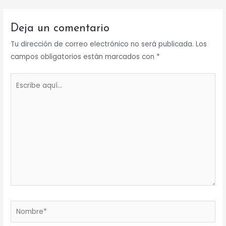
Deja un comentario
Tu dirección de correo electrónico no será publicada.
Los
campos obligatorios están marcados con
*
Escribe
aquí...
Nombre*