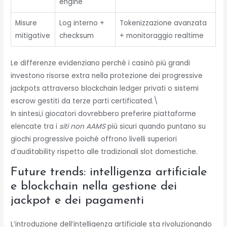
engine
Misure
Log interno +
Tokenizzazione avanzata
mitigative
checksum
+ monitoraggio realtime
Le differenze evidenziano perché i casinò più grandi
investono risorse extra nella protezione dei progressive
jackpots attraverso blockchain ledger privati o sistemi
escrow gestiti da terze parti certificated​​.\
In sintesi,i giocatori dovrebbero preferire piattaforme
elencate tra i
siti non AAMS
più sicuri quando puntano su
giochi progressive poiché offrono livelli superiori
d’auditability rispetto alle tradizionali slot domestiche.
Future trends: intelligenza artificiale
e blockchain nella gestione dei
jackpot e dei pagamenti
L’introduzione dell’intelligenza artificiale sta rivoluzionando