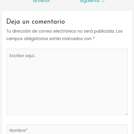
anterior
siguiente
→
entradas
Deja un comentario
Tu dirección de correo electrónico no será publicada.
Los
campos obligatorios están marcados con
*
Escribe
aquí...
Nombre*