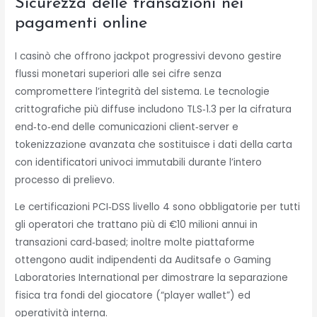
Sicurezza delle transazioni nei
pagamenti online
I casinò che offrono jackpot progressivi devono gestire
flussi monetari superiori alle sei cifre senza
compromettere l’integrità del sistema. Le tecnologie
crittografiche più diffuse includono TLS‑1.3 per la cifratura
end‑to‑end delle comunicazioni client‑server e
tokenizzazione avanzata che sostituisce i dati della carta
con identificatori univoci immutabili durante l’intero
processo di prelievo.
Le certificazioni PCI‑DSS livello 4 sono obbligatorie per tutti
gli operatori che trattano più di €10 milioni annui in
transazioni card‑based; inoltre molte piattaforme
ottengono audit indipendenti da Auditsafe o Gaming
Laboratories International per dimostrare la separazione
fisica tra fondi del giocatore (“player wallet”) ed
operatività interna.