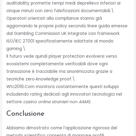
auditability promette tempi medi deprelievo inferiori ai
cinque minuti con zero falsificazioni documentabili.\
Operatori orientati alla compliance stanno già
aggiornando le proprie policy secondo linee guida emesse
dal Gambling Commission UK integrate con framework
ISO/IEC 27001 specificatamente adattate al mondo
gaming.\
Il futuro vede quindi player protection evolversi verso
ecosistemi completamente verificabili dove ogni
transazione è tracciabile ma anonimizzata grazie a
tecniche zero‑knowledge proof.\
Wtc2019.Com monitora costantemente questi sviluppi
includendo rating dedicati agli innovatori tecnologici nel
settore
casino online stranieri non AAMS
.
Conclusione
Abbiamo dimostrato come l’applicazione rigorosa del
metodo scientifico consenta di mappare profili