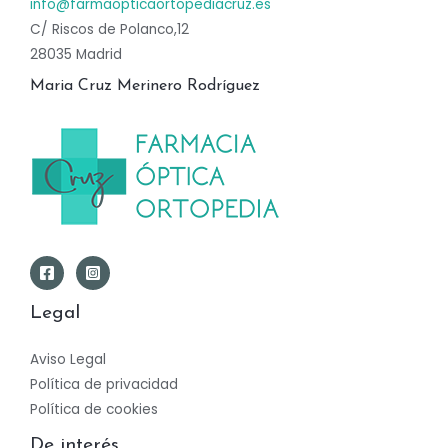
info@farmaopticaortopediacruz.es
C/ Riscos de Polanco,12
28035 Madrid
Maria Cruz Merinero Rodríguez
Legal
Aviso Legal
Política de privacidad
Política de cookies
De interés