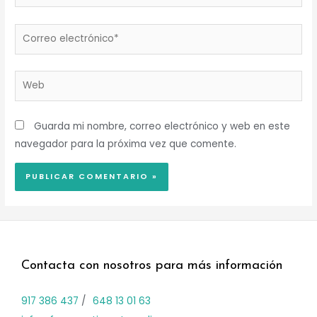
Correo
electrónico*
Web
Guarda mi nombre, correo electrónico y web en este
navegador para la próxima vez que comente.
Contacta con nosotros para más información
917 386 437
/
648 13 01 63