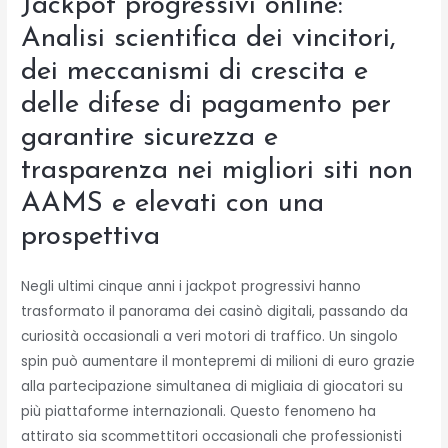
Jackpot progressivi online:
Analisi scientifica dei vincitori,
dei meccanismi di crescita e
delle difese di pagamento per
garantire sicurezza e
trasparenza nei migliori siti non
AAMS e elevati con una
prospettiva
Negli ultimi cinque anni i jackpot progressivi hanno
trasformato il panorama dei casinò digitali, passando da
curiosità occasionali a veri motori di traffico. Un singolo
spin può aumentare il montepremi di milioni di euro grazie
alla partecipazione simultanea di migliaia di giocatori su
più piattaforme internazionali. Questo fenomeno ha
attirato sia scommettitori occasionali che professionisti