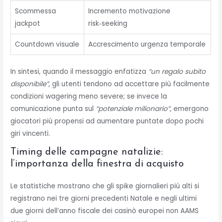
Scommessa
Incremento motivazione
jackpot
risk‑seeking
Countdown visuale
Accrescimento urgenza temporale
In sintesi, quando il messaggio enfatizza
“un regalo subito
disponibile”
, gli utenti tendono ad accettare più facilmente
condizioni wagering meno severe; se invece la
comunicazione punta sul
“potenziale milionario”
, emergono
giocatori più propensi ad aumentare puntate dopo pochi
giri vincenti.
Timing delle campagne natalizie:
l’importanza della finestra di acquisto
Le statistiche mostrano che gli spike giornalieri più alti si
registrano nei tre giorni precedenti Natale e negli ultimi
due giorni dell’anno fiscale dei casinò europei non AAMS