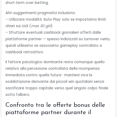
short‑term over‑betting.
Altri suggerimenti pragmatici includono:
– Utilizzare modalità ‘Auto Play’ solo se impostiamo limiti
chiari sui cicli (
max 30 giri
).
– Sfruttare eventuali cashback giornalieri offerti dalle
piattaforme partner — spesso indicizzati su turnover
netto
,
quindi utilissimo se associamo gameplay controllato a
cashback retroattivo.
Il fattore psicologico dominante resta comunque quello
relativo alla percezione controllata della ricompensa
immediata contro quella futura : mantieni viva la
soddisfazione derivante dai piccoli win quotidiani senza
sacrificare troppo capitale verso quel singolo colpo finale
sotto l’albero.
Confronto tra le offerte bonus delle
piattaforme partner durante il