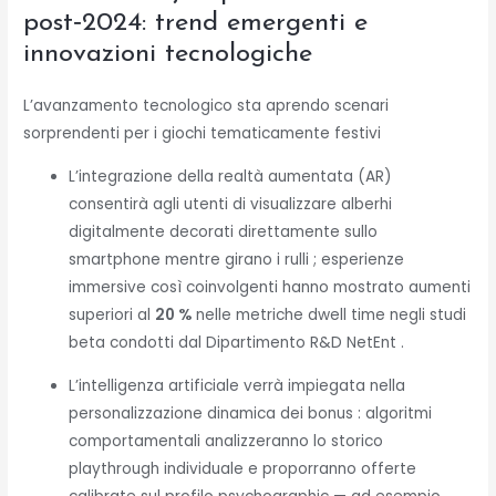
post‑2024: trend emergenti e
innovazioni tecnologiche
L’avanzamento tecnologico sta aprendo scenari
sorprendenti per i giochi tematicamente festivi
L’integrazione della realtà aumentata (AR)
consentirà agli utenti di visualizzare alberhi
digitalmente decorati direttamente sullo
smartphone mentre girano i rulli ; esperienze
immersive così coinvolgenti hanno mostrato aumenti
superiori al
20 %
nelle metriche dwell time negli studi
beta condotti dal Dipartimento R&D NetEnt .
L’intelligenza artificiale verrà impiegata nella
personalizzazione dinamica dei bonus : algoritmi
comportamentali analizzeranno lo storico
playthrough individuale e proporranno offerte