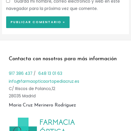
Guarda mi nombre, correo electrónico y web en este
navegador para la próxima vez que comente.
Contacta con nosotros para más información
917 386 437
/
648 13 01 63
info@farmaopticaortopediacruz.es
C/ Riscos de Polanco,12
28035 Madrid
Maria Cruz Merinero Rodríguez