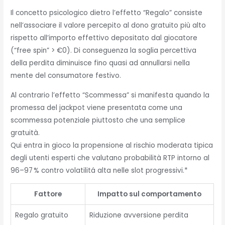
Il concetto psicologico dietro l’effetto “Regalo” consiste
nell’associare il valore percepito al dono gratuito più alto
rispetto all’importo effettivo depositato dal giocatore
(“free spin” > €0). Di conseguenza la soglia percettiva
della perdita diminuisce fino quasi ad annullarsi nella
mente del consumatore festivo.
Al contrario l’effetto “Scommessa” si manifesta quando la
promessa del jackpot viene presentata come una
scommessa potenziale piuttosto che una semplice
gratuità.
Qui entra in gioco la propensione al rischio moderata tipica
degli utenti esperti che valutano probabilità RTP intorno al
96–97 % contro volatilitá alta nelle slot progressivi.*
Fattore
Impatto sul comportamento
Regalo gratuito
Riduzione avversione perdita