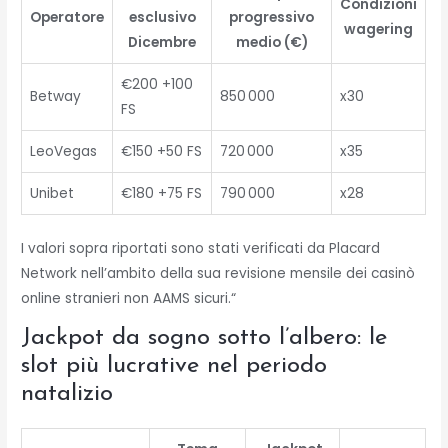
Condizioni
Operatore
esclusivo
progressivo
wagering
Dicembre
medio (€)
€200 +100
Betway
850 000
x30
FS
LeoVegas
€150 +50 FS
720 000
x35
Unibet
€180 +75 FS
790 000
x28
I valori sopra riportati sono stati verificati da Placard
Network nell’ambito della sua revisione mensile dei casinò
online stranieri non AAMS sicuri.“
Jackpot da sogno sotto l’albero: le
slot più lucrative nel periodo
natalizio