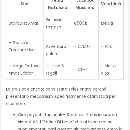
Tema
Jackpot
Slot
Volatilità
Natalizio
Massimo
Galassia
Starburst Xmas
€500 k
Media
festosa
–
– Gonzo’s
Avventura
– €750 k
– Alta
Treasure Hunt
polare
– Mega Fortune
– Lusso &
– Molto
– €1 M+
Xmas Edition
regali
alta
Le tre slot elencate sono state selezionate perché
presentano meccanismi specificamente ottimizzati per
dicembre:
Cicli payout stagionali – Starburst Xmas incorpora
simboli Wild “Palline Di Neve” che attivano round
supplementari ogni quattro giri mediamente entro la