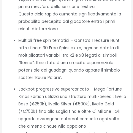
prima mezz’ora della sessione festiva.
Questo ciclo rapido aumenta significativamente la
probabilità percepita dal giocatore entro i primi
minuti d’interazione.
Multipli free spin tematici – Gonzo’s Treasure Hunt
offre fino a 30 Free Spins extra, ognuna dotata di
moltiplicatori variabili tra x2 e x8 legati ai simboli
“Renna”. Il risultato è una crescita esponenziale
potenziale dei guadagni quando appare il simbolo
scatter ‘Baule Polare’.
Jackpot progressivo supercaricato – Mega Fortune
Xmas Edition utilizza una struttura multi-tiered : livello
Base (€250k), livello Silver (€500k), livello Gold
(>€750k) fino alla soglia finale oltre €1 Milione . Gli
upgrade avvengono automaticamente ogni volta
che almeno cinque wild appaiono