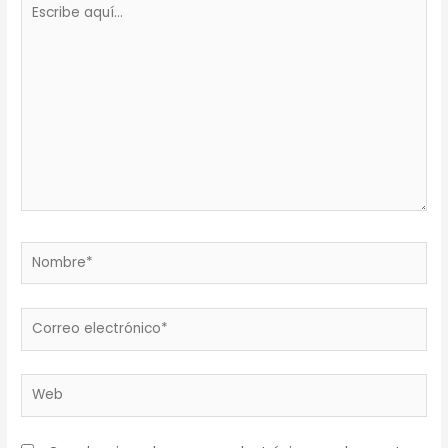
Escribe
aquí...
Nombre*
Correo
electrónico*
Web