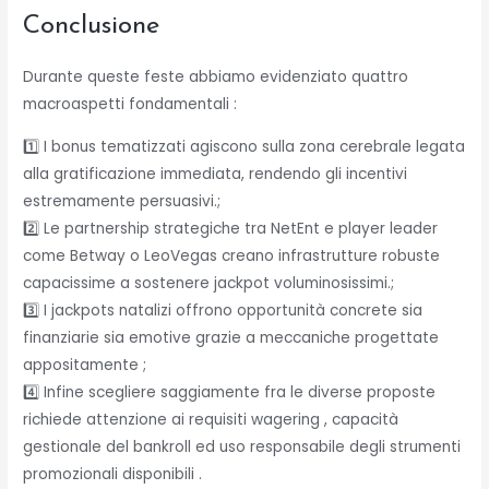
Conclusione
Durante queste feste abbiamo evidenziato quattro
macroaspetti fondamentali :
1️⃣ I bonus tematizzati agiscono sulla zona cerebrale legata
alla gratificazione immediata, rendendo gli incentivi
estremamente persuasivi.;
2️⃣ Le partnership strategiche tra NetEnt e player leader
come Betway o LeoVegas creano infrastrutture robuste
capacissime a sostenere jackpot voluminosissimi.;
3️⃣ I jackpots natalizi offrono opportunità concrete sia
finanziarie sia emotive grazie a meccaniche progettate
appositamente ;
4️⃣ Infine scegliere saggiamente fra le diverse proposte
richiede attenzione ai requisiti wagering , capacità
gestionale del bankroll ed uso responsabile degli strumenti
promozionali disponibili .