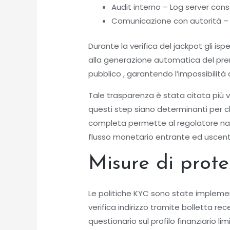
Audit interno – Log server con
Comunicazione con autorità – N
Durante la verifica del jackpot gli is
alla generazione automatica del pre
pubblico , garantendo l’impossibilità
Tale trasparenza è stata citata più vo
questi step siano determinanti per cla
completa permette al regolatore nazional
flusso monetario entrante ed uscent
Misure di prote
Le politiche KYC sono state implementa
verifica indirizzo tramite bolletta re
questionario sul profilo finanziario