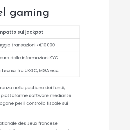
el gaming
mpatto sui jackpot
ggio transazioni >€10 000
cura delle informazioni KYC
i tecnici fra UKGC, MGA ecc.
renza nella gestione dei fondi,
lle piattaforme software mediante
ogane per il controllo fiscale sui
ationale des Jeux francese