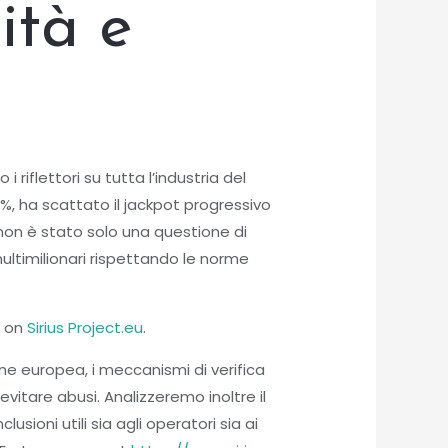
ità e
riflettori su tutta l’industria del
%, ha scattato il jackpot progressivo
non è stato solo una questione di
ultimilionari rispettando le norme
w on
Sirius Project.eu
.
one europea, i meccanismi di verifica
evitare abusi. Analizzeremo inoltre il
usioni utili sia agli operatori sia ai