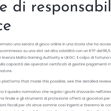
ne di responsabil
ce
mato una serata di gioco online in una storia che ha acceso i 
commesso su una slot ad alta volatilità con un RTP del 96,5 
 licenza Malta Gaming Authority e UKGC. Il colpo di fortuna 
lla capacità dei operatori certificati di gestire pagamenti m
matore.
 platforms that made this possible, see the detailed revie
mo il quadro normativo che regola i giochi d’azzardo nell’Uni
finale e gli strumenti di protezione offerti ai giocatori per 
ioni fiscali per chi vince somme così ingenti e tireremo le concl