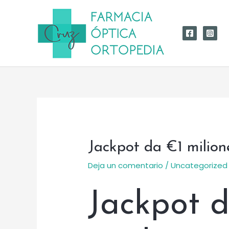
Ir
al
contenido
Jackpot da €1 milione
Deja un comentario
/
Uncategorized
Jackpot d