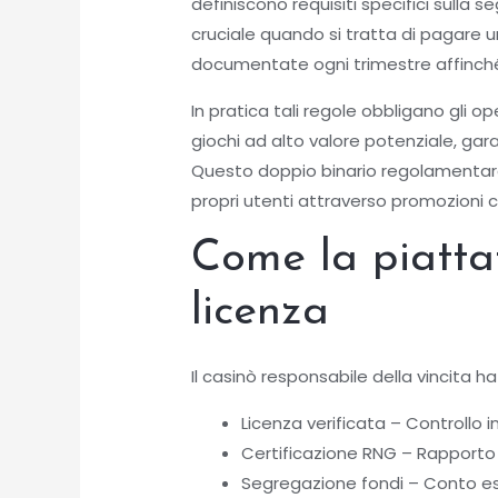
definiscono requisiti specifici sulla 
cruciale quando si tratta di pagare un
documentate ogni trimestre affinché l
In pratica tali regole obbligano gli 
giochi ad alto valore potenziale, gar
Questo doppio binario regolamentare 
propri utenti attraverso promozioni c
Come la piattaf
licenza
Il casinò responsabile della vincita 
Licenza verificata – Controllo 
Certificazione RNG – Rapporto t
Segregazione fondi – Conto es