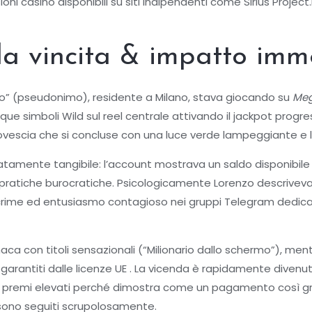
oni casinò disponibili su siti indipendenti come Sirius Projec
la vincita & impatto imm
enzo” (pseudonimo), residente a Milano, stava giocando su
Meg
ue simboli Wild sul reel centrale attivando il jackpot progre
vescia che si concluse con una luce verde lampeggiante e l
tamente tangibile: l’account mostrava un saldo disponibile pa
pratiche burocratiche. Psicologicamente Lorenzo descriveva
crime ed entusiasmo contagioso nei gruppi Telegram dedicati
naca con titoli sensazionali (“Milionario dallo schermo”), me
i garantiti dalle licenze UE . La vicenda è rapidamente divenu
e ai premi elevati perché dimostra come un pagamento così g
i sono seguiti scrupolosamente.