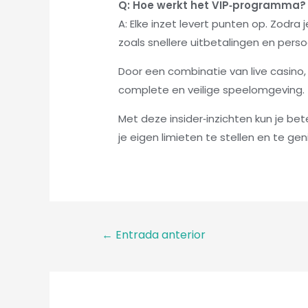
Q: Hoe werkt het VIP‑programma?
A: Elke inzet levert punten op. Zodra
zoals snellere uitbetalingen en pers
Door een combinatie van live casino,
complete en veilige speelomgeving.
Met deze insider‑inzichten kun je bet
je eigen limieten te stellen en te g
Navegación
←
Entrada anterior
de
entradas