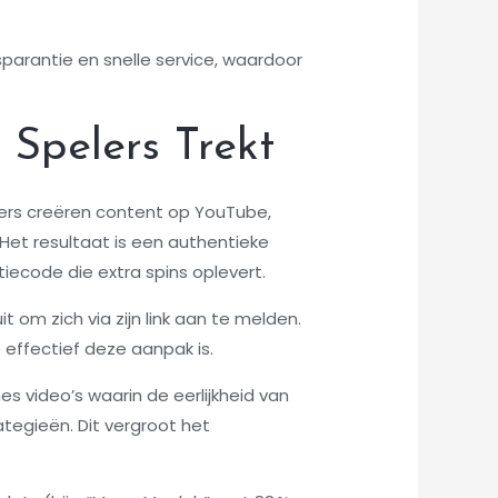
parantie en snelle service, waardoor
 Spelers Trekt
ers creëren content op YouTube,
Het resultaat is een authentieke
iecode die extra spins oplevert.
t om zich via zijn link aan te melden.
 effectief deze aanpak is.
s video’s waarin de eerlijkheid van
tegieën. Dit vergroot het