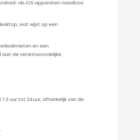
 Android‑ als iOS‑apparaten naadloos
desktop, wat wijst op een
erlieslimieten en een
d aan de verantwoordelijke
1‑2 uur tot 24 uur, afhankelijk van de
.