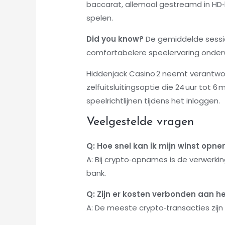
baccarat, allemaal gestreamd in HD‑k
spelen.
Did you know?
De gemiddelde sessied
comfortabelere speelervaring onder
Hiddenjack Casino 2 neemt verantwoor
zelfuitsluitingsoptie die 24 uur tot
speelrichtlijnen tijdens het inloggen.
Veelgestelde vragen
Q: Hoe snel kan ik mijn winst opn
A: Bij crypto‑opnames is de verwerking
bank.
Q: Zijn er kosten verbonden aan h
A: De meeste crypto‑transacties zij