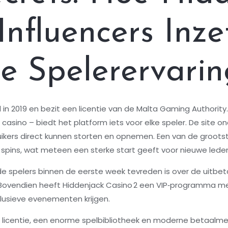
Influencers Inze
e Spelerervarin
in 2019 en bezit een licentie van de Malta Gaming Authority
ve casino – biedt het platform iets voor elke speler. De site 
ikers direct kunnen storten en opnemen. Een van de grootst
 spins, wat meteen een sterke start geeft voor nieuwe lede
 de spelers binnen de eerste week tevreden is over de uitbet
Bovendien heeft Hiddenjack Casino 2 een VIP‑programma met
clusieve evenementen krijgen.
licentie, een enorme spelbibliotheek en moderne betaalmet