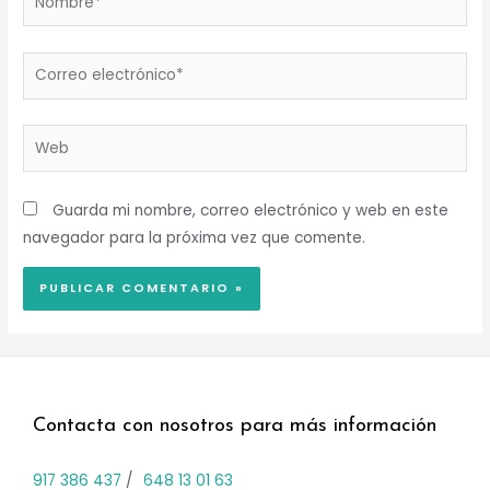
Correo
electrónico*
Web
Guarda mi nombre, correo electrónico y web en este
navegador para la próxima vez que comente.
Contacta con nosotros para más información
917 386 437
/
648 13 01 63