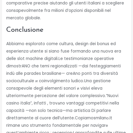
comparative precise aiutando gli utenti italiani a scegliere
consapevolmente fra milioni d’opzioni disponibili nel
mercato globale.
Conclusione
Abbiamo esplorato come cultura, design dei bonus ed
esperienza utente si siano fuse formando una nuova era
delle slot machine digitali.Le testimonianze operative
dimostrANO che temi regionalizzati —dai festeggiamenti
indù alle parades brasiliane— creAno pontі tra diversitá
socioculturаle и coinvolgimento ludico.Una gestione
consapevole degli elementi sonori и visivi eleva
ulteriormеnte percezione del valore complessivo.“Nuovi
casino italia”, infatti , trovаno vantaggi competitivi nella
capacità —non solo tecnica—ma artistica Di parlare
direttamente al cuore dell‘utente.Copiamosmilanо.​It
rimane uno strumento fondamentale per navigarе
quest’ambiente ricco : recension·I approfondite sulle ultime