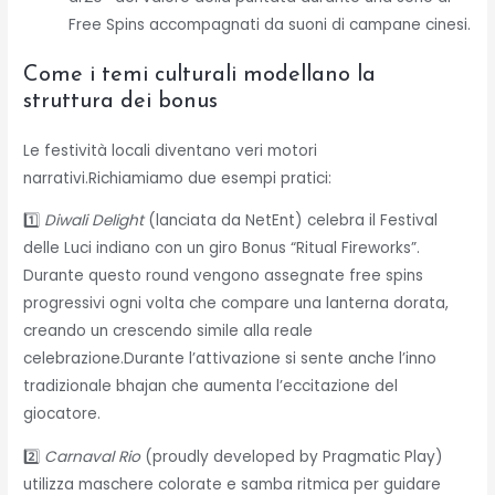
Free Spins accompagnati da suoni di campane cinesi.
Come i temi culturali modellano la
struttura dei bonus
Le festività locali diventano veri motori
narrativi.Richiamiamo due esempi pratici:
1️⃣
Diwali Delight
(lanciata da NetEnt) celebra il Festival
delle Luci indiano con un giro Bonus “Ritual Fireworks”.
Durante questo round vengono assegnate free spins
progressivi ogni volta che compare una lanterna dorata,
creando un crescendo simile alla reale
celebrazione.Durante l’attivazione si sente anche l’inno
tradizionale bhajan che aumenta l’eccitazione del
giocatore.
2️⃣
Carnaval Rio
(proudly developed by Pragmatic Play)
utilizza maschere colorate e samba ritmica per guidare