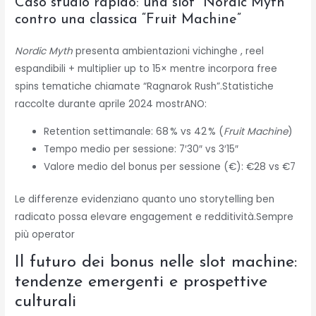
Caso studio rapido: una slot “Nordic Myth”
contro una classica “Fruit Machine”
Nordic Myth
presenta ambientazioni vichinghe , reel
espandibili + multiplier up to 15× mentre incorpora free
spins tematiche chiamate “Ragnarok Rush”.Statistiche
raccolte durante aprile 2024 mostrANO:
Retention settimanale: 68 % vs 42 % (
Fruit Machine
)
Tempo medio per sessione: 7′30″ vs 3′15″
Valore medio del bonus per sessione (€): €28 vs €7
Le differenze evidenziano quanto uno storytelling ben
radicato possa elevare engagement e redditività.Sempre
più operator​​​​​​​​​​ ​⁠⁠⁠⁠⁠⁠⁠⁠⁠⁢⁢ ⁢ ⁡​​
Il futuro dei bonus nelle slot machine:
tendenze emergenti e prospettive
culturali