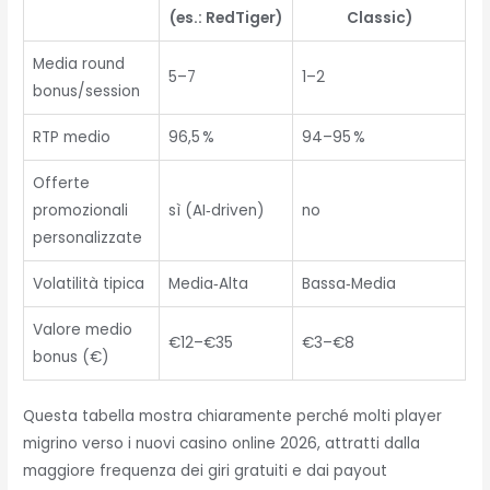
(es.: RedTiger)
Classic)
Media round
5–7
1–2
bonus/session
RTP medio
96,5 %
94–95 %
Offerte
promozionali
sì (AI‑driven)
no
personalizzate
Volatilità tipica
Media‑Alta
Bassa‑Media
Valore medio
€12–€35
€3–€8
bonus (€)
Questa tabella mostra chiaramente perché molti player
migrino verso i nuovi casino online 2026, attratti dalla
maggiore frequenza dei giri gratuiti e dai payout