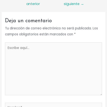
de
anterior
siguiente
→
entradas
Deja un comentario
Tu dirección de correo electrónico no será publicada.
Los
campos obligatorios están marcados con
*
Escribe
aquí...
Nombre*