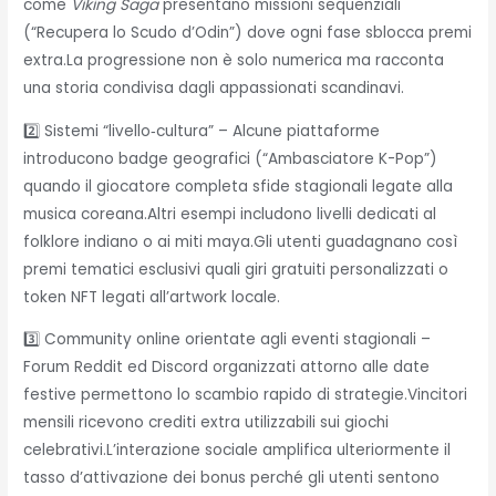
come
Viking Saga
presentano missioni sequenziali
(“Recupera lo Scudo d’Odin”) dove ogni fase sblocca premi
extra.La progressione non è solo numerica ma racconta
una storia condivisa dagli appassionati scandinavi.
2️⃣ Sistemi “livello‑cultura” – Alcune piattaforme
introducono badge geografici (“Ambasciatore K-Pop”)
quando il giocatore completa sfide stagionali legate alla
musica coreana.Altri esempi includono livelli dedicati al
folklore indiano o ai miti maya.Gli utenti guadagnano così
premi tematici esclusivi quali giri gratuiti personalizzati o
token NFT legati all’artwork locale.
3️⃣ Community online orientate agli eventi stagionali –
Forum Reddit ed Discord organizzati attorno alle date
festive permettono lo scambio rapido di strategie.Vincitori
mensili ricevono crediti extra utilizzabili sui giochi
celebrativi.L’interazione sociale amplifica ulteriormente il
tasso d’attivazione dei bonus perché gli utenti sentono