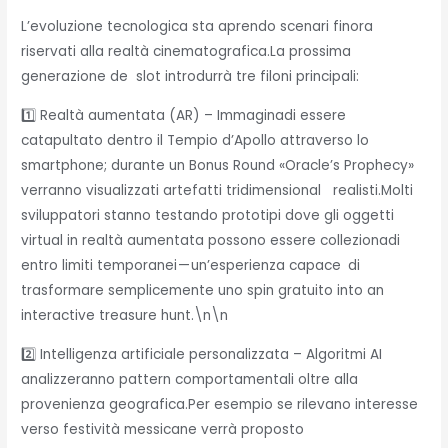
L’evoluzione tecnologica sta aprendo scenari finora
riservati alla realtà cinematografica.La prossima
generazione de​ ‌‌‌‌ ‌slot introdurrà tre filoni principali:
1️⃣ Realtà aumentata (AR) – Immagina­di essere
catapultato dentro il Tempio d’Apollo attraverso lo
smartphone; durante un Bonus Round «Oracle’s Prophecy»
verranno visualizzati artefatti tridimensional­‍‍‍‍‍‍️⁣⁣⁣‏‎‎‎‎‎‎‏‏‏ ‏‏ ‎​​​​​​ realisti.Molti
sviluppatori stanno testando prototipi dove gli oggetti
virtual­‌‌‌ ‌in realtà aumentata possono essere collezionadi
entro limiti temporanei — un’esperienza capace di
trasformare semplicemente uno spin gratuito into an
interactive treasure hunt.\n\n
2️⃣ Intelligenza artificiale personalizzata – Algoritmi AI
analizzeranno pattern comportamentali oltre alla
provenienza geografica.Per esempio se rilevano interesse
verso festività messicane verrà proposto