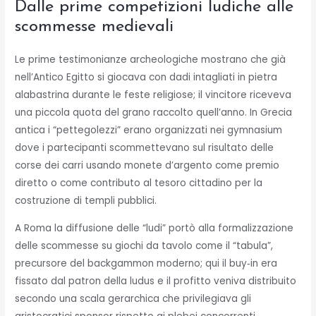
Dalle prime competizioni ludiche alle
scommesse medievali
Le prime testimonianze archeologiche mostrano che già
nell’Antico Egitto si giocava con dadi intagliati in pietra
alabastrina durante le feste religiose; il vincitore riceveva
una piccola quota del grano raccolto quell’anno. In Grecia
antica i “pettegolezzi” erano organizzati nei gymnasium
dove i partecipanti scommettevano sul risultato delle
corse dei carri usando monete d’argento come premio
diretto o come contributo al tesoro cittadino per la
costruzione di templi pubblici.
A Roma la diffusione delle “ludi” portò alla formalizzazione
delle scommesse su giochi da tavolo come il “tabula”,
precursore del backgammon moderno; qui il buy‑in era
fissato dal patron della ludus e il profitto veniva distribuito
secondo una scala gerarchica che privilegiava gli