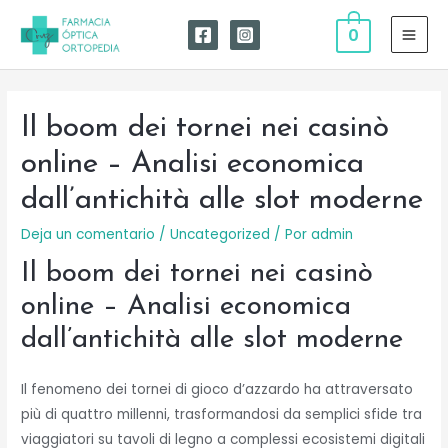
Ir
0
al
MAI
contenido
MEN
Il boom dei tornei nei casinò
online – Analisi economica
dall’antichità alle slot moderne
Deja un comentario
/
Uncategorized
/ Por
admin
Il boom dei tornei nei casinò
online – Analisi economica
dall’antichità alle slot moderne
Il fenomeno dei tornei di gioco d’azzardo ha attraversato
più di quattro millenni, trasformandosi da semplici sfide tra
viaggiatori su tavoli di legno a complessi ecosistemi digitali