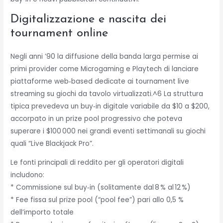
Digitalizzazione e nascita dei
tournament online
Negli anni ’90 la diffusione della banda larga permise ai
primi provider come Microgaming e Playtech di lanciare
piattaforme web‑based dedicate ai tournament live
streaming su giochi da tavolo virtualizzati.^6 La struttura
tipica prevedeva un buy‑in digitale variabile da $10 a $200,
accorpato in un prize pool progressivo che poteva
superare i $100 000 nei grandi eventi settimanali su giochi
quali “Live Blackjack Pro”.
Le fonti principali di reddito per gli operatori digitali
includono:
* Commissione sul buy‑in (solitamente dal 8 % al 12 %)
* Fee fissa sul prize pool (“pool fee”) pari allo 0,5 %
dell’importo totale