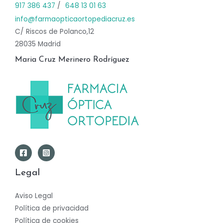
917 386 437
/
648 13 01 63
info@farmaopticaortopediacruz.es
C/ Riscos de Polanco,12
28035 Madrid
Maria Cruz Merinero Rodríguez
Legal
Aviso Legal
Política de privacidad
Política de cookies