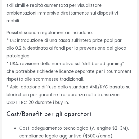
skill simili e realtà aumentata per visualizzare
ambientazioni immersive direttamente sui dispositivi
mobili.
Possibili scenari regolamentari includono:
* UE: introduzione di una tassa sull’intero prize pool pari
allo 0,2 % destinata ai fondi per la prevenzione del gioco
patologico.
* USA: revisione della normativa sul “skill‑based gaming”
che potrebbe richiedere licenze separate per i tournament
rispetto alle scommesse tradizionali.
* Asia: adozione diffusa dello standard AML/KYC basato su
blockchain per garantire trasparenza nelle transazioni
USDT TRC‑20 durante i buy‑in.
Cost/Benefit per gli operatori
Cost: adeguamento tecnologico (AI engine $2–3M),
compliance legale aggiuntiva ($500k/anno),