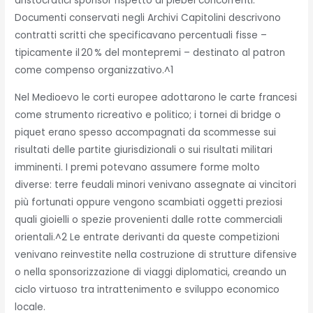
aristocratici sponsor rispetto ai plebei concorrenti.
Documenti conservati negli Archivi Capitolini descrivono
contratti scritti che specificavano percentuali fisse –
tipicamente il 20 % del montepremi – destinato al patron
come compenso organizzativo.^1
Nel Medioevo le corti europee adottarono le carte francesi
come strumento ricreativo e politico; i tornei di bridge o
piquet erano spesso accompagnati da scommesse sui
risultati delle partite giurisdizionali o sui risultati militari
imminenti. I premi potevano assumere forme molto
diverse: terre feudali minori venivano assegnate ai vincitori
più fortunati oppure vengono scambiati oggetti preziosi
quali gioielli o spezie provenienti dalle rotte commerciali
orientali.^2 Le entrate derivanti da queste competizioni
venivano reinvestite nella costruzione di strutture difensive
o nella sponsorizzazione di viaggi diplomatici, creando un
ciclo virtuoso tra intrattenimento e sviluppo economico
locale.