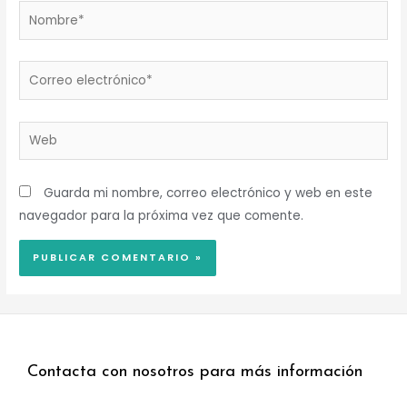
Nombre*
Correo
electrónico*
Web
Guarda mi nombre, correo electrónico y web en este
navegador para la próxima vez que comente.
Contacta con nosotros para más información