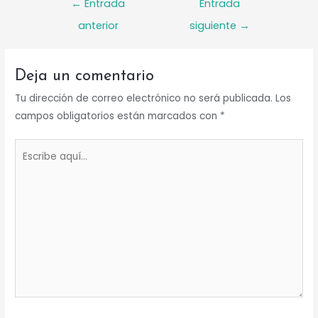
←
Entrada
Entrada
de
anterior
siguiente
→
entradas
Deja un comentario
Tu dirección de correo electrónico no será publicada.
Los
campos obligatorios están marcados con
*
Escribe
aquí...