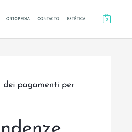
0
ORTOPEDIA
CONTACTO
ESTÉTICA
za dei pagamenti per
tendenze