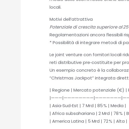
locali.
Motivi dell’attrattiva
Potenziale di crescita superiore al 
Regolamentazioni ancora flessibili ris
* Possibilità di integrare metodi di 
Le joint venture con fornitori locali 
reti distributive pre‑costituite per pr
Un esempio concreto è la collaboraz
“Christmas Jackpot” integrata diret
| Regione | Mercato potenziale (€) |
|———|————————|———————|—
| Asia‑Sud‑Est | 7 Mrd | 85 % | Media |
| Africa subsahariana | 2 Mrd | 78 % | 
| America Latina | 5 Mrd | 72 % | Alta |