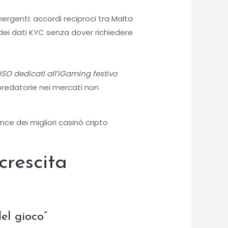
rgenti: accordi reciproci tra Malta
ei dati KYC senza dover richiedere
O dedicati all’iGaming festivo
predatorie nei mercati non
ce dei migliori casinò cripto
crescita
el gioco”