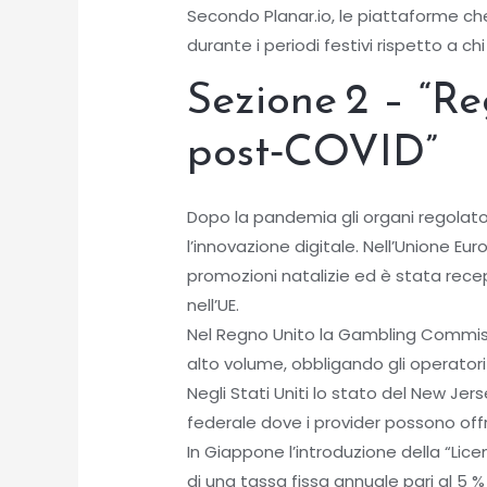
Secondo Planar.io, le piattaforme che
durante i periodi festivi rispetto a ch
Sezione 2 – “R
post‑COVID”
Dopo la pandemia gli organi regolato
l’innovazione digitale. Nell’Unione Euro
promozioni natalizie ed è stata recep
nell’UE.
Nel Regno Unito la Gambling Commissi
alto volume, obbligando gli operatori
Negli Stati Uniti lo stato del New Je
federale dove i provider possono offr
In Giappone l’introduzione della “Lic
di una tassa fissa annuale pari al 5 %