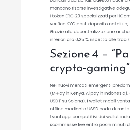
bancari tradizionali. Questo riduce d
mancano risorse investigative adeg
I token ERC‑20 specializzati per l’
verifica KYC post‑deposito natalizio;
Grazie alla decentralizzazione anche
inferiori allo 0,25 % rispetto alle tradiz
Sezione 4 – “Pag
crypto‑gaming”
Nei nuovi mercati emergenti predomina
(M‑Pay in Kenya, Alipay in Indonesia),
USDT su Solana). I wallet mobili vanta
offline mediante USSD code durante bla
I vantaggi competitivi dei wallet inc
scommesse live entro pochi minuti dall