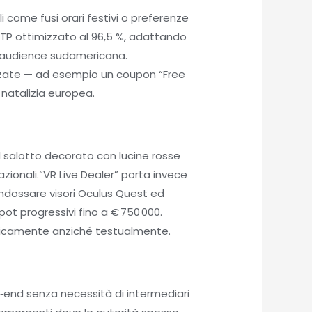
i come fusi orari festivi o preferenze
n RTP ottimizzato al 96,5 %, adattando
rsa audience sudamericana.
zzate — ad esempio un coupon “Free
 natalizia europea.
ul salotto decorato con lucine rosse
zionali.“VR Live Dealer” porta invece
 indossare visori Oculus Quest ed
pot progressivi fino a € 750 000.
graficamente anziché testualmente.
o‑end senza necessità di intermediari