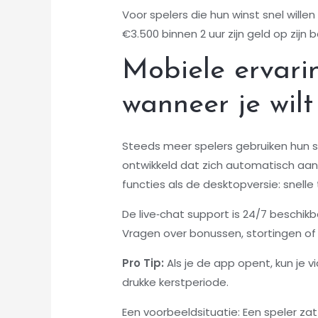
Voor spelers die hun winst snel will
€3.500 binnen 2 uur zijn geld op zijn
Mobiele ervari
wanneer je wilt
Steeds meer spelers gebruiken hun 
ontwikkeld dat zich automatisch aan
functies als de desktopversie: snelle 
De live‑chat support is 24/7 beschik
Vragen over bonussen, stortingen o
Pro Tip:
Als je de app opent, kun je v
drukke kerstperiode.
Een voorbeeldsituatie: Een speler zat