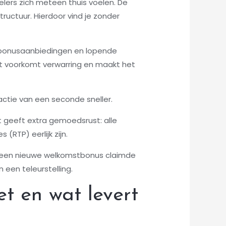
pelers zich meteen thuis voelen. De
ructuur. Hierdoor vind je zonder
o, bonusaanbiedingen en lopende
et voorkomt verwarring en maakt het
actie van een seconde sneller.
it geeft extra gemoedsrust: alle
RTP) eerlijk zijn.
ten een nieuwe welkomstbonus claimde
 een teleurstelling.
et en wat levert