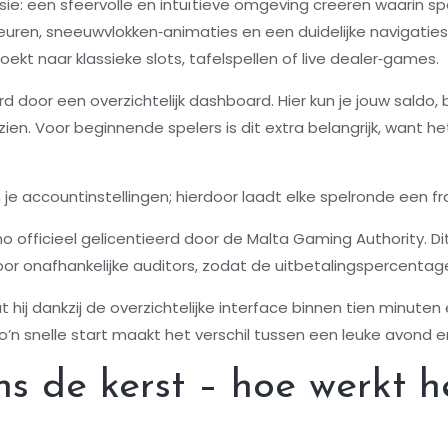
isie: een sfeervolle en intuïtieve omgeving creëren waarin s
ren, sneeuwvlokken‑animaties en een duidelijke navigatiest
zoekt naar klassieke slots, tafelspellen of live dealer‑games.
rd door een overzichtelijk dashboard. Hier kun je jouw sald
n. Voor beginnende spelers is dit extra belangrijk, want h
je accountinstellingen; hierdoor laadt elke spelronde een fr
no officieel gelicentieerd door de Malta Gaming Authority. D
r onafhankelijke auditors, zodat de uitbetalingspercentages (
 hij dankzij de overzichtelijke interface binnen tien minu
’n snelle start maakt het verschil tussen een leuke avond en
s de kerst – hoe werkt h