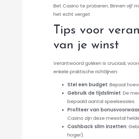
Bet Casino te proberen. Binnen vijf m
het echt verget
Tips voor vera
van je winst
Verantwoord gokken is cruciaal, voo
enkele praktische richtlijnen:
Stel een budget
: Bepaal hoeve
Gebruik de tijdslimiet
: De me
bepaald aantal speelsessies.
Profiteer van bonusvoorwaa
Casino zijn deze meestal held
Cashback slim inzetten
: Geb
hoger).