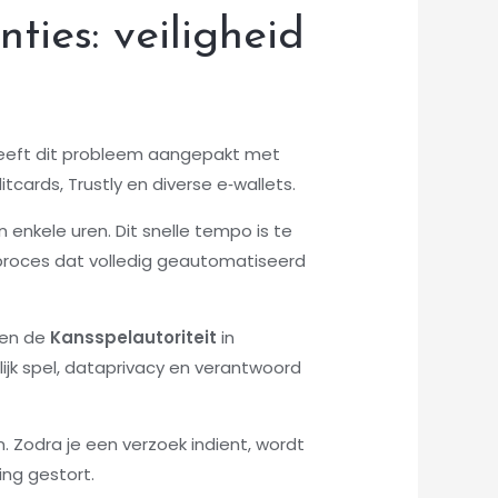
ties: veiligheid
o heeft dit probleem aangepakt met
cards, Trustly en diverse e‑wallets.
 enkele uren. Dit snelle tempo is te
proces dat volledig geautomatiseerd
en de
Kansspelautoriteit
in
ijk spel, dataprivacy en verantwoord
. Zodra je een verzoek indient, wordt
ing gestort.