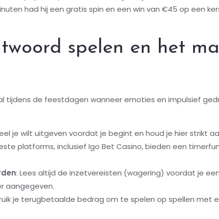
inuten had hij een gratis spin en een win van €45 op een kers
ntwoord spelen en het ma
ral tijdens de feestdagen wanneer emoties en impulsief ged
el je wilt uitgeven voordat je begint en houd je hier strikt aa
este platforms, inclusief Igo Bet Casino, bieden een timerfu
rden
: Lees altijd de inzetvereisten (wagering) voordat je ee
er aangegeven.
ruik je terugbetaalde bedrag om te spelen op spellen met e