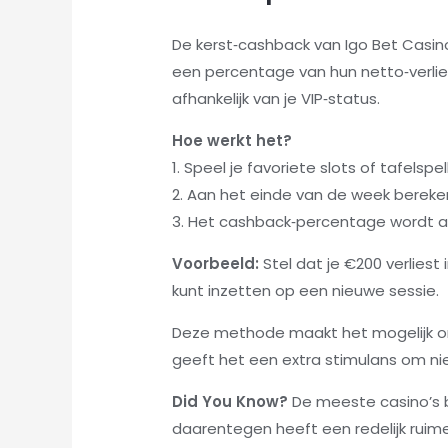
De kerst‑cashback van Igo Bet Casin
een percentage van hun netto‑verlies
afhankelijk van je VIP‑status.
Hoe werkt het?
1. Speel je favoriete slots of tafelspe
2. Aan het einde van de week bereken
3. Het cashback‑percentage wordt au
Voorbeeld:
Stel dat je €200 verliest 
kunt inzetten op een nieuwe sessie.
Deze methode maakt het mogelijk om t
geeft het een extra stimulans om ni
Did You Know?
De meeste casino’s 
daarentegen heeft een redelijk ruime l