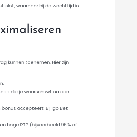
t‑slot, waardoor hij de wachttijd in
ximaliseren
rag kunnen toenemen. Hier zijn
n.
nctie die je waarschuwt na een
n bonus accepteert. Bij Igo Bet
en hoge RTP (bijvoorbeeld 96 % of