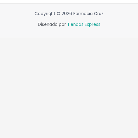
Copyright © 2026 Farmacia Cruz
Diseñado por
Tiendas Express