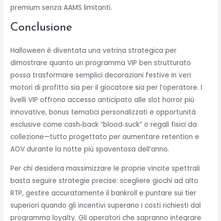
premium senza AAMS limitanti.
Conclusione
Halloween è diventata una vetrina strategica per
dimostrare quanto un programma VIP ben strutturato
possa trasformare semplici decorazioni festive in veri
motori di profitto sia per il giocatore sia per l’operatore. I
livelli VIP offrono accesso anticipato alle slot horror più
innovative, bonus tematici personalizzati e opportunità
esclusive come cash‑back “blood‑suck” o regali fisici da
collezione—tutto progettato per aumentare retention e
AOV durante la notte più spaventosa dell’anno.
Per chi desidera massimizzare le proprie vincite spettrali
basta seguire strategie precise: scegliere giochi ad alto
RTP, gestire accuratamente il bankroll e puntare sui tier
superiori quando gli incentivi superano i costi richiesti dal
programma loyalty. Gli operatori che sapranno integrare