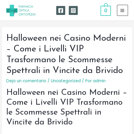
Ir
0
al
MAI
contenido
MEN
Halloween nei Casino Moderni
– Come i Livelli VIP
Trasformano le Scommesse
Spettrali in Vincite da Brivido
Deja un comentario
/
Uncategorized
/ Por
admin
Halloween nei Casino Moderni –
Come i Livelli VIP Trasformano
le Scommesse Spettrali in
Vincite da Brivido