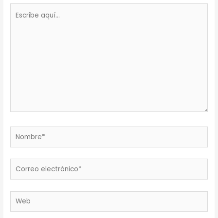
Escribe
aquí...
Nombre*
Correo
electrónico*
Web