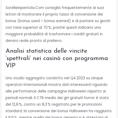
Sorelleinpentola.Com consiglia frequentemente ai suoi
lettori di monitorare il proprio tasso di conversione dei
bonus (bonus used ÷ bonus earned) e di puntare su giochi
con tassi superiori al 70 %, poiché questi indicano una
maggiore probabilità di trasformare i crediti gratuiti in
denaro reale pronto al prelievo.
Analisi statistica delle vincite
‘spettrali’ nei casinò con programma
VIP
Uno studio aggregato condotto nel Q4 2023 su cinque
operatori internazionali mostra dati interessanti riguardo
alle performance delle campagne Halloween rispetto ai
periodi normali. Il CTR medio dei giri gratuiti horror è stato
del 12,8 %, contro un 8,3 % registrato per le promozioni
standard; la conversione dei bonus Halloween ha raggiunto
il 9,6 %, mentre quella dei bonus generici si è attestata al