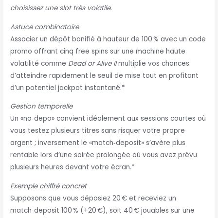
choisissez une slot très volatile.
Astuce combinatoire
Associer un dépôt bonifié à hauteur de 100 % avec un code
promo offrant cinq free spins sur une machine haute
volatilité comme
Dead or Alive II
multiplie vos chances
d’atteindre rapidement le seuil de mise tout en profitant
d’un potentiel jackpot instantané.*
Gestion temporelle
Un «no‑depo» convient idéalement aux sessions courtes où
vous testez plusieurs titres sans risquer votre propre
argent ; inversement le «match‑deposit» s’avère plus
rentable lors d’une soirée prolongée où vous avez prévu
plusieurs heures devant votre écran.*
Exemple chiffré concret
Supposons que vous déposiez 20 € et receviez un
match‑deposit 100 % (+20 €), soit 40 € jouables sur une