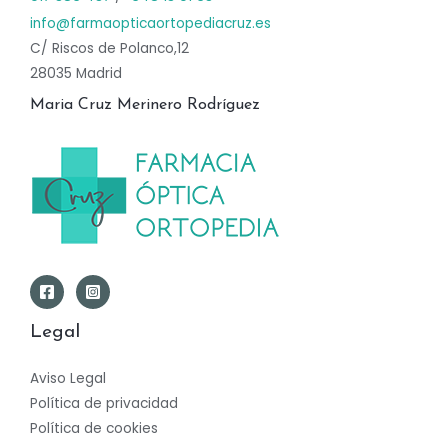
info@farmaopticaortopediacruz.es
C/ Riscos de Polanco,12
28035 Madrid
Maria Cruz Merinero Rodríguez
Legal
Aviso Legal
Política de privacidad
Política de cookies