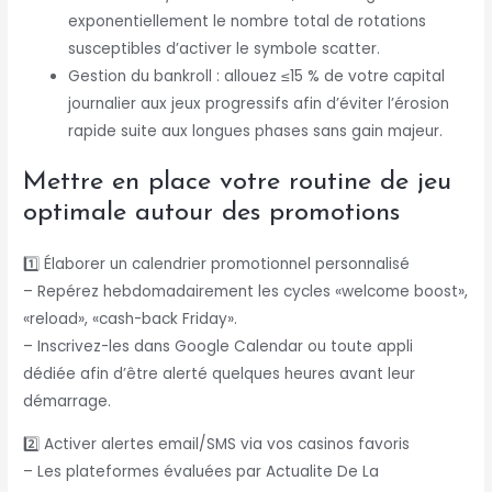
exponentiellement le nombre total de rotations
susceptibles d’activer le symbole scatter.
Gestion du bankroll : allouez ≤15 % de votre capital
journalier aux jeux progressifs afin d’éviter l’érosion
rapide suite aux longues phases sans gain majeur.
Mettre en place votre routine de jeu
optimale autour des promotions
1️⃣ Élaborer un calendrier promotionnel personnalisé
– Repérez hebdomadairement les cycles «welcome boost»,
«reload», «cash-back Friday».
– Inscrivez-les dans Google Calendar ou toute appli
dédiée afin d’être alerté quelques heures avant leur
démarrage.
2️⃣ Activer alertes email/SMS via vos casinos favoris
– Les plateformes évaluées par Actualite De La