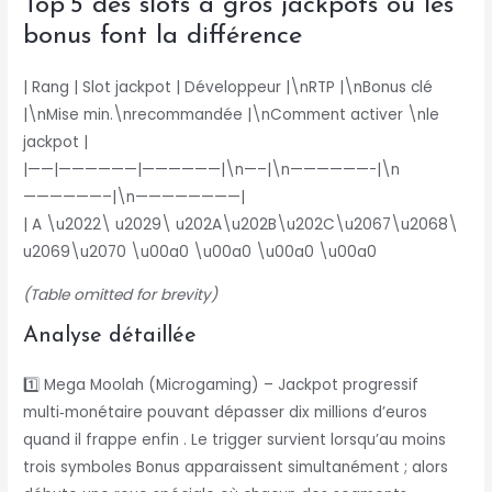
Top 5 des slots à gros jackpots où les
bonus font la différence
| Rang | Slot jackpot | Développeur |\nRTP |\nBonus clé
|\nMise min.\nrecommandée |\nComment activer \nle
jackpot |
|——|——————|——————|\n—–|\n——————-|\n
——————–|\n————————|
| A \u2022\ u2029\ u202A\u202B\u202C\u2067\u2068\
u2069\u2070 \u00a0 \u00a0 \u00a0 \u00a0
(Table omitted for brevity)
Analyse détaillée
1️⃣ Mega Moolah (Microgaming) – Jackpot progressif
multi‑monétaire pouvant dépasser dix millions d’euros
quand il frappe enfin . Le trigger survient lorsqu’au moins
trois symboles Bonus apparaissent simultanément ; alors