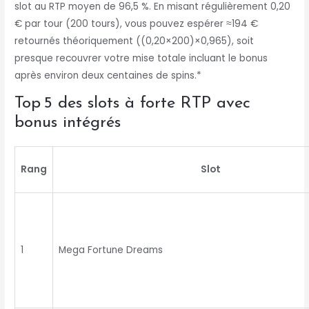
slot au RTP moyen de 96,5 %. En misant régulièrement 0,20
€ par tour (200 tours), vous pouvez espérer ≈194 €
retournés théoriquement ((0,20×200)×0,965), soit
presque recouvrer votre mise totale incluant le bonus
après environ deux centaines de spins.*
Top 5 des slots à forte RTP avec
bonus intégrés
Rang
Slot
1
Mega Fortune Dreams