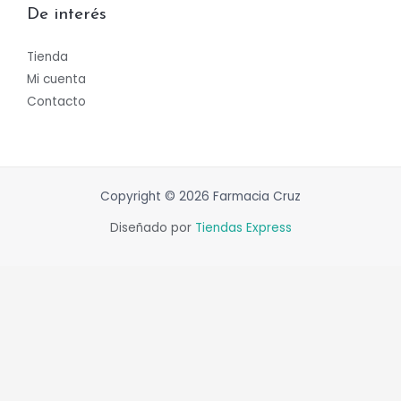
De interés
Tienda
Mi cuenta
Contacto
Copyright © 2026 Farmacia Cruz
Diseñado por
Tiendas Express