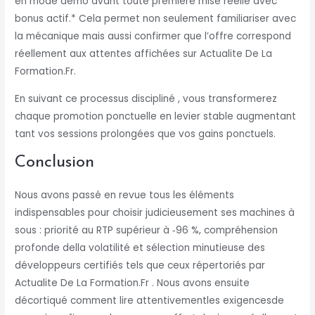
en mode démo avant toute première mise réelle avec
bonus actif.* Cela permet non seulement familiariser avec
la mécanique mais aussi confirmer que l’offre correspond
réellement aux attentes affichées sur Actualite De La
Formation.Fr.
En suivant ce processus discipliné , vous transformerez
chaque promotion ponctuelle en levier stable augmentant
tant vos sessions prolongées que vos gains ponctuels.
Conclusion
Nous avons passé en revue tous les éléments
indispensables pour choisir judicieusement ses machines à
sous : priorité au RTP supérieur à ‑96 %, compréhension
profonde della volatilité et sélection minutieuse des
développeurs certifiés tels que ceux répertoriés par
Actualite De La Formation.Fr . Nous avons ensuite
décortiqué comment lire attentivementles exigencesde