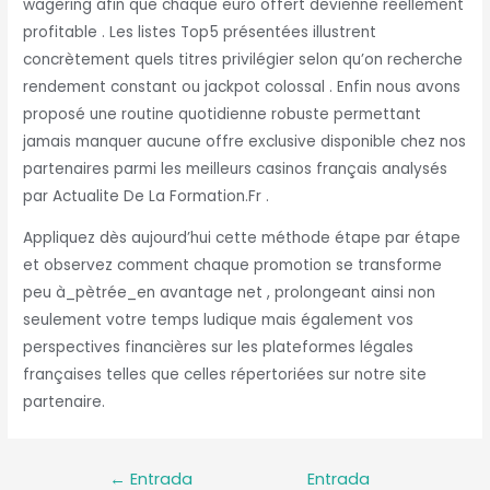
wagering afin que chaque euro offert devienne réellement
profitable . Les listes Top 5 présentées illustrent
concrètement quels titres privilégier selon qu’on recherche
rendement constant ou jackpot colossal . Enfin nous avons
proposé une routine quotidienne robuste permettant
jamais manquer aucune offre exclusive disponible chez nos
partenaires parmi les meilleurs casinos français analysés
par Actualite De La Formation.Fr .
Appliquez dès aujourd’hui cette méthode étape par étape
et observez comment chaque promotion se transforme
peu à_pètrée_en avantage net , prolongeant ainsi non
seulement votre temps ludique mais également vos
perspectives financières sur les plateformes légales
françaises telles que celles répertoriées sur notre site
partenaire.​
Navegación
←
Entrada
Entrada