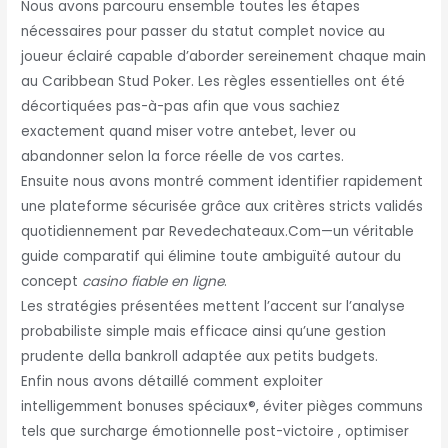
Nous avons parcouru ensemble toutes les étapes
nécessaires pour passer du statut complet novice au
joueur éclairé capable d’aborder sereinement chaque main
au Caribbean Stud Poker. Les règles essentielles ont été
décortiquées pas-à-pas afin que vous sachiez
exactement quand miser votre ante­bet, lever ou
abandonner selon la force réelle de vos cartes.
Ensuite nous avons montré comment identifier rapidement
une plateforme sécurisée grâce aux critères stricts validés
quotidiennement par Revedechateaux.Com—un véritable
guide comparatif qui élimine toute ambiguïté autour du
concept
casino fiable en ligne
.
Les stratégies présentées mettent l’accent sur l’analyse
probabiliste simple mais efficace ainsi qu’une gestion
prudente della bankroll adaptée aux petits budgets.
Enfin nous avons détaillé comment exploiter
intelligemment bonuses spéciaux®, éviter pièges communs
tels que surcharge émotionnelle post-victoire , optimiser