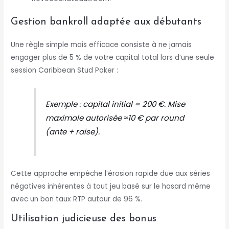
Gestion bankroll adaptée aux débutants
Une règle simple mais efficace consiste à ne jamais
engager plus de 5 % de votre capital total lors d’une seule
session Caribbean Stud Poker :
Exemple : capital initial = 200 €. Mise
maximale autorisée ≈10 € par round
(ante + raise).
Cette approche empêche l’érosion rapide due aux séries
négatives inhérentes à tout jeu basé sur le hasard même
avec un bon taux RTP autour de 96 %.
Utilisation judicieuse des bonus