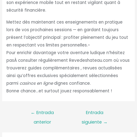
son expérience mobile tout en restant vigilant quant à
sécurité financière.
Mettez dès maintenant ces enseignements en pratique
lors de vos prochaines sessions — en gardant toujours
présent l’objectif principal : profiter pleinement du jeu tout
en respectant vos limites personnelles.~
Pour enrichir davantage votre aventure ludique n’hésitez
pasÀ consulter régulièrement Revedeshateau.com où vous
trouverez guides complémentaires , revues actualisées
ainsi qu’offres exclusives spécialement sélectionnées
parmi
casinos en ligne
dignes confiance.
Bonne chance…et surtout jouez responsablement !
Navegación
←
Entrada
Entrada
de
anterior
siguiente
→
entradas