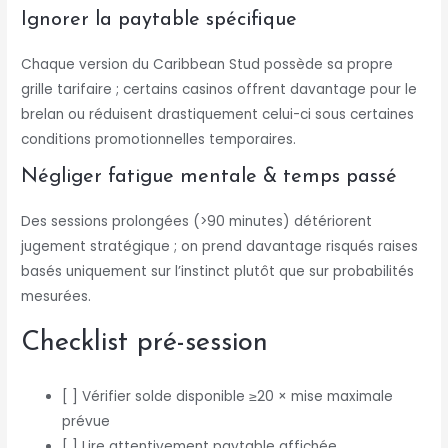
Ignorer la paytable spécifique
Chaque version du Caribbean Stud possède sa propre
grille tarifaire ; certains casinos offrent davantage pour le
brelan ou réduisent drastiquement celui-ci sous certaines
conditions promotionnelles temporaires.
Négliger fatigue mentale & temps passé
Des sessions prolongées (>90 minutes) détériorent
jugement stratégique ; on prend davantage risqués raises
basés uniquement sur l’instinct plutôt que sur probabilités
mesurées.
Checklist pré-session
[ ] Vérifier solde disponible ≥20 × mise maximale
prévue
[ ] Lire attentivement paytable affichée