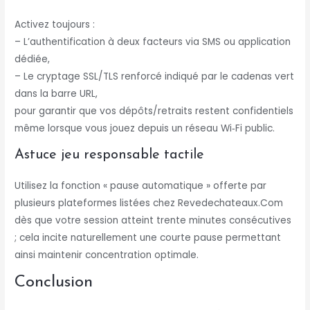
Activez toujours :
– L’authentification à deux facteurs via SMS ou application
dédiée,
– Le cryptage SSL/TLS renforcé indiqué par le cadenas vert
dans la barre URL,
pour garantir que vos dépôts/​retraits restent confidentiels
même lorsque vous jouez depuis un réseau Wi‑Fi public.
Astuce jeu responsable tactile
Utilisez la fonction « pause automatique » offerte par
plusieurs plateformes listées chez Revedechateaux.Com
dès que votre session atteint trente minutes consécutives
; cela incite naturellement une courte pause permettant
ainsi maintenir concentration optimale.
Conclusion