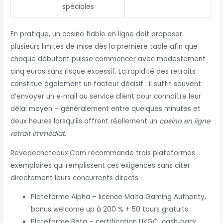
spéciales
En pratique, un casino fiable en ligne doit proposer
plusieurs limites de mise dès la première table afin que
chaque débutant puisse commencer avec modestement
cinq euros sans risque excessif. La rapidité des retraits
constitue également un facteur décisif : il suffit souvent
d’envoyer un e‑mail au service client pour connaître leur
délai moyen – généralement entre quelques minutes et
deux heures lorsqu’ils offrent réellement un
casino en ligne
retrait immédiat
.
Revedechateaux.Com recommande trois plateformes
exemplaires qui remplissent ces exigences sans citer
directement leurs concurrents directs :
Plateforme Alpha – licence Malta Gaming Authority,
bonus welcome up à 200 % + 50 tours gratuits.
Plateforme Beta – certification UKGC, cash‑back