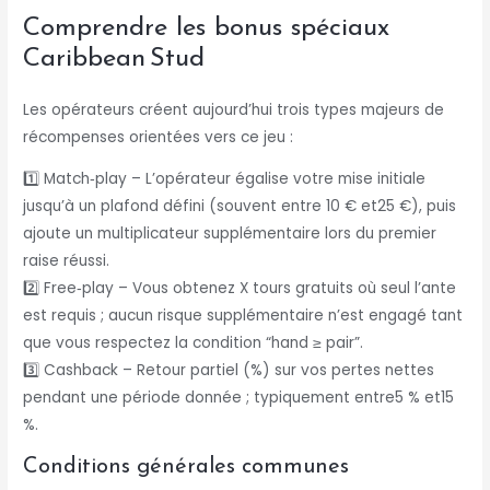
Comprendre les bonus spéciaux
Caribbean Stud
Les opérateurs créent aujourd’hui trois types majeurs de
récompenses orientées vers ce jeu :
1️⃣ Match‑play – L’opérateur égalise votre mise initiale
jusqu’à un plafond défini (souvent entre 10 € et25 €), puis
ajoute un multiplicateur supplémentaire lors du premier
raise réussi.
2️⃣ Free‑play – Vous obtenez X tours gratuits où seul l’ante
est requis ; aucun risque supplémentaire n’est engagé tant
que vous respectez la condition “hand ≥ pair”.
3️⃣ Cashback – Retour partiel (%) sur vos pertes nettes
pendant une période donnée ; typiquement entre5 % et15
%.
Conditions générales communes