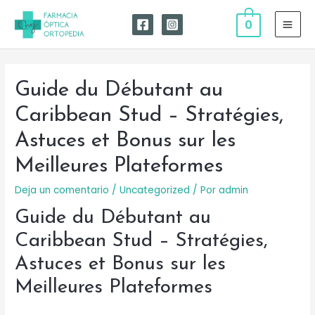
Ir
0
al
MAI
contenido
MEN
Guide du Débutant au
Caribbean Stud – Stratégies,
Astuces et Bonus sur les
Meilleures Plateformes
Deja un comentario
/
Uncategorized
/ Por
admin
Guide du Débutant au
Caribbean Stud – Stratégies,
Astuces et Bonus sur les
Meilleures Plateformes