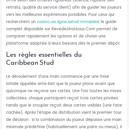
offre selon des critères rigoureux (licence, rapidité des
retraits, qualité du service client) afin de guider les joueurs
vers les meilleures expériences possibles. Pour ceux qui
recherchent un
casino en ligne retrait immédiat
, le guide
complet disponible sur Revedechateaux.Com permet de
comparer rapidement les options et de choisir une
plateforme adaptée à leurs besoins dès le premier dépôt.
Les règles essentielles du
Caribbean Stud
Le déroulement d’une main commence par une mise
initiale appelée ante‑bet que le joueur place avant que
quiconque ne reçoive ses cartes. Une fois toutes les mises
collectées, chaque participant reçoit trois cartes privées
tandis que le croupier reçoit deux cartes visibles (une face
cachée). Après l’étape de distribution vient le premier tour
de décision : si la combinaison du joueur dépasse une main
minimale prédéfinie (habituellement une paire ou mieux), il