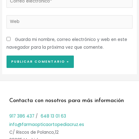
electrónico*
Web
Guarda mi nombre, correo electrónico y web en este
navegador para la próxima vez que comente.
Contacta con nosotros para más información
917 386 437
/
648 13 01 63
info@farmaopticaortopediacruz.es
C/ Riscos de Polanco,12