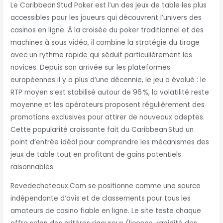
Le Caribbean Stud Poker est l’un des jeux de table les plus
accessibles pour les joueurs qui découvrent l’univers des
casinos en ligne. À la croisée du poker traditionnel et des
machines à sous vidéo, il combine la stratégie du tirage
avec un rythme rapide qui séduit particulièrement les
novices. Depuis son arrivée sur les plateformes
européennes il y a plus d’une décennie, le jeu a évolué : le
RTP moyen s’est stabilisé autour de 96 %, la volatilité reste
moyenne et les opérateurs proposent régulièrement des
promotions exclusives pour attirer de nouveaux adeptes.
Cette popularité croissante fait du Caribbean Stud un
point d’entrée idéal pour comprendre les mécanismes des
jeux de table tout en profitant de gains potentiels
raisonnables.
Revedechateaux.Com se positionne comme une source
indépendante d’avis et de classements pour tous les
amateurs de casino fiable en ligne. Le site teste chaque