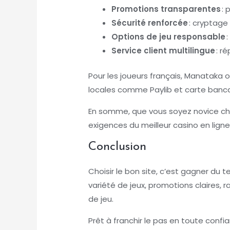
Promotions transparentes
: 
Sécurité renforcée
: cryptage 
Options de jeu responsable
:
Service client multilingue
: r
Pour les joueurs français, Manataka
locales comme Paylib et carte banca
En somme, que vous soyez novice ch
exigences du meilleur casino en ligne
Conclusion
Choisir le bon site, c’est gagner du t
variété de jeux, promotions claires, 
de jeu.
Prêt à franchir le pas en toute confi