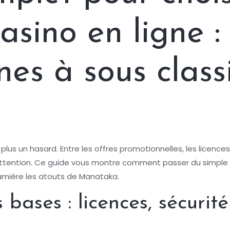
asino en ligne :
nes à sous class
s
t plus un hasard. Entre les offres promotionnelles, les licenc
n attention. Ce guide vous montre comment passer du simple 
lumière les atouts de Manataka.
bases : licences, sécurité