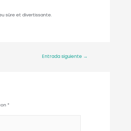
u sûre et divertissante.
Entrada siguiente
→
 con
*