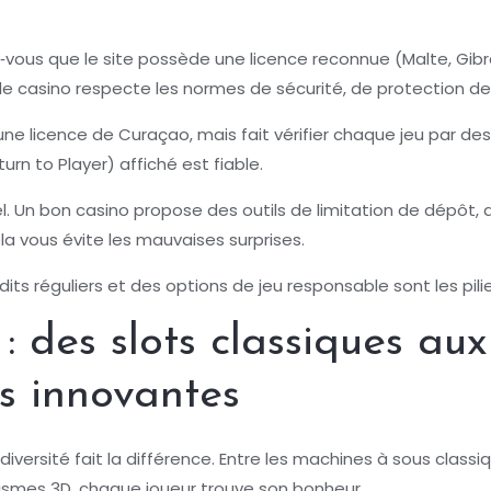
ez‑vous que le site possède une licence reconnue (Malte, Gibr
 le casino respecte les normes de sécurité, de protection d
ne licence de Curaçao, mais fait vérifier chaque jeu par 
urn to Player) affiché est fiable.
l. Un bon casino propose des outils de limitation de dépôt, 
a vous évite les mauvaises surprises.
its réguliers et des options de jeu responsable sont les pilie
 : des slots classiques au
s innovantes
iversité fait la différence. Entre les machines à sous classi
hismes 3D, chaque joueur trouve son bonheur.