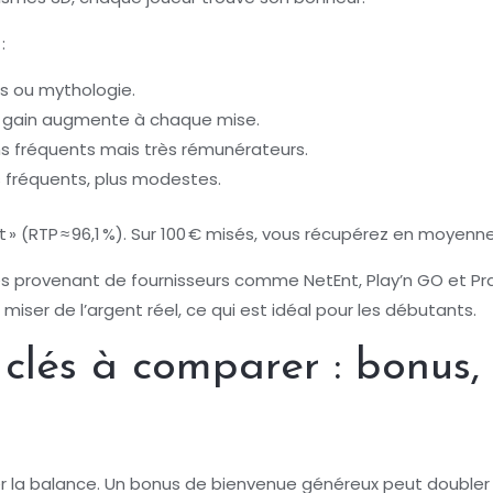
:
ms ou mythologie.
e gain augmente à chaque mise.
ns fréquents mais très rémunérateurs.
s fréquents, plus modestes.
st » (RTP ≈ 96,1 %). Sur 100 € misés, vous récupérez en moyenne
es provenant de fournisseurs comme NetEnt, Play’n GO et Pr
er de l’argent réel, ce qui est idéal pour les débutants.
 clés à comparer : bonus, 
 la balance. Un bonus de bienvenue généreux peut doubler 