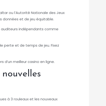
altar ou l’Autorité Nationale des Jeux
es données et de jeu équitable.
des auditeurs indépendants comme
de perte et de temps de jeu. Fixez
rs d’un meilleur casino en ligne.
x nouvelles
ques à 3 rouleaux et les nouveaux