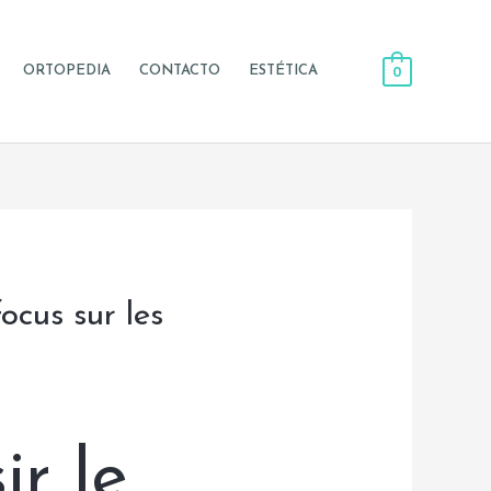
0
ORTOPEDIA
CONTACTO
ESTÉTICA
ocus sur les
ir le