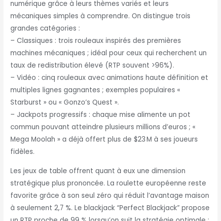
numérique grâce à leurs thèmes variés et leurs
mécaniques simples à comprendre. On distingue trois
grandes catégories :
– Classiques : trois rouleaux inspirés des premières
machines mécaniques ; idéal pour ceux qui recherchent un
taux de redistribution élevé (RTP souvent >96%).
– Vidéo : cinq rouleaux avec animations haute définition et
multiples lignes gagnantes ; exemples populaires «
Starburst » ou « Gonzo’s Quest ».
– Jackpots progressifs : chaque mise alimente un pot
commun pouvant atteindre plusieurs millions d’euros ; «
Mega Moolah » a déjà offert plus de $23 M à ses joueurs
fidèles.
Les jeux de table offrent quant à eux une dimension
stratégique plus prononcée. La roulette européenne reste
favorite grâce à son seul zéro qui réduit l’avantage maison
à seulement 2,7 %. Le blackjack “Perfect Blackjack” propose
un RTP proche de 99 % lorsqu’on suit la stratégie optimale ;