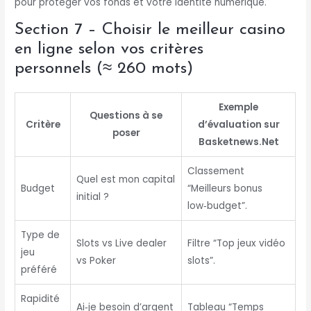
pour protéger vos fonds et votre identité numérique.
Section 7 – Choisir le meilleur casino
en ligne selon vos critères
personnels (≈ 260 mots)
Exemple
Questions à se
Critère
d’évaluation sur
poser
Basketnews.Net
Classement
Quel est mon capital
Budget
“Meilleurs bonus
initial ?
low‑budget”.
Type de
Slots vs Live dealer
Filtre “Top jeux vidéo
jeu
vs Poker
slots”.
préféré
Rapidité
Ai‑je besoin d’argent
Tableau “Temps