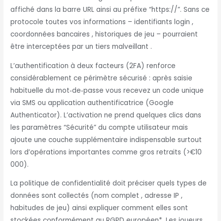
affiché dans la barre URL ainsi au préfixe “https://”. Sans ce
protocole toutes vos informations – identifiants login ,
coordonnées bancaires , historiques de jeu – pourraient
être interceptées par un tiers malveillant .
L’authentification à deux facteurs (2FA) renforce
considérablement ce périmètre sécurisé : après saisie
habituelle du mot‑de‑passe vous recevez un code unique
via SMS ou application authentificatrice (Google
Authenticator). L’activation ne prend quelques clics dans
les paramètres “Sécurité” du compte utilisateur mais
ajoute une couche supplémentaire indispensable surtout
lors d’opérations importantes comme gros retraits (>€10
000).
La politique de confidentialité doit préciser quels types de
données sont collectés (nom complet , adresse IP ,
habitudes de jeu) ainsi expliquer comment elles sont
stockées conformément au RGPD européen*. Les joueurs