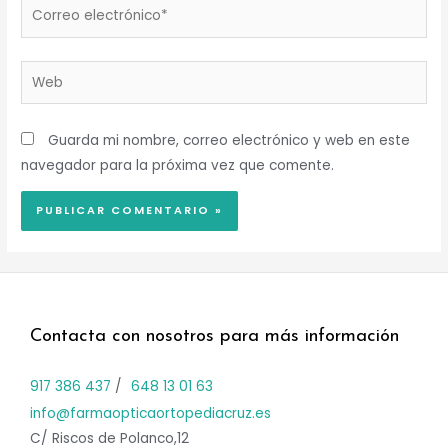
Correo
electrónico*
Web
Guarda mi nombre, correo electrónico y web en este
navegador para la próxima vez que comente.
Contacta con nosotros para más información
917 386 437
/
648 13 01 63
info@farmaopticaortopediacruz.es
C/ Riscos de Polanco,12