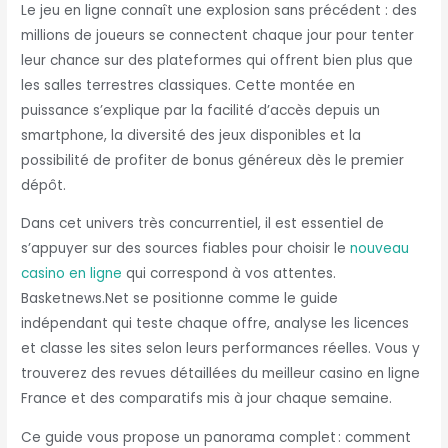
Le jeu en ligne connaît une explosion sans précédent : des
millions de joueurs se connectent chaque jour pour tenter
leur chance sur des plateformes qui offrent bien plus que
les salles terrestres classiques. Cette montée en
puissance s’explique par la facilité d’accès depuis un
smartphone, la diversité des jeux disponibles et la
possibilité de profiter de bonus généreux dès le premier
dépôt.
Dans cet univers très concurrentiel, il est essentiel de
s’appuyer sur des sources fiables pour choisir le
nouveau
casino en ligne
qui correspond à vos attentes.
Basketnews.Net se positionne comme le guide
indépendant qui teste chaque offre, analyse les licences
et classe les sites selon leurs performances réelles. Vous y
trouverez des revues détaillées du meilleur casino en ligne
France et des comparatifs mis à jour chaque semaine.
Ce guide vous propose un panorama complet : comment