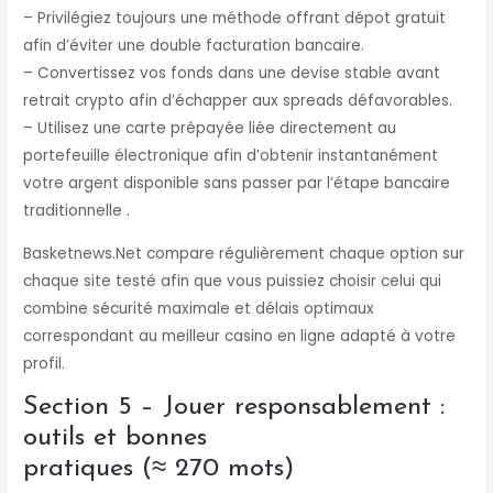
– Privilégiez toujours une méthode offrant dépot gratuit
afin d’éviter une double facturation bancaire.
– Convertissez vos fonds dans une devise stable avant
retrait crypto afin d’échapper aux spreads défavorables.
– Utilisez une carte prépayée liée directement au
portefeuille électronique afin d’obtenir instantanément
votre argent disponible sans passer par l’étape bancaire
traditionnelle .
Basketnews.Net compare régulièrement chaque option sur
chaque site testé afin que vous puissiez choisir celui qui
combine sécurité maximale et délais optimaux
correspondant au meilleur casino en ligne adapté à votre
profil.
Section 5 – Jouer responsablement :
outils et bonnes
pratiques (≈ 270 mots)