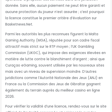
donnée. Sans elle, aucun paiement ne peut être garanti et
aucune protection du joueur n’est assurée ; c’est pourquoi
la licence constitue le premier critère d’évaluation sur
Basketnews.Net.
Parmi les autorités les plus reconnues figurent la Malta
Gaming Authority (MGA), réputée pour son cadre fiscal
attractif mais strict sur le RTP moyen ; l’UK Gambling
Commission (UKGC), qui impose des exigences élevées en
matière de lutte contre le blanchiment d’argent ; ainsi que
Curaçao eGaming, souvent utilisée par les nouveaux sites
mais avec un niveau de supervision moindre. D’autres
juridictions comme l’Autorité Nationale des Jeux (ANJ) en
France ou la Commission des Jeux de Gibraltar gagnent
également du terrain auprès du meilleur casino en ligne
2026.
Pour vérifier la validité d’une licence, rendez‑vous sur le site