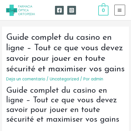
Ir
0
al
MAI
contenido
MEN
Guide complet du casino en
ligne – Tout ce que vous devez
savoir pour jouer en toute
sécurité et maximiser vos gains
Deja un comentario
/
Uncategorized
/ Por
admin
Guide complet du casino en
ligne – Tout ce que vous devez
savoir pour jouer en toute
sécurité et maximiser vos gains