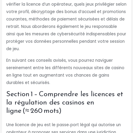
vérifier la licence d’un opérateur, quels jeux privilégier selon
votre profil, décryptage des bonus d’accueil et promotions
courantes, méthodes de paiement sécurisées et délais de
retrait. Nous aborderons également le jeu responsable
ainsi que les mesures de cybersécurité indispensables pour
protéger vos données personnelles pendant votre session
de jeu.
En suivant ces conseils avisés, vous pourrez naviguer
sereinement entre les différents nouveaux sites de casino
en ligne tout en augmentant vos chances de gains
durables et sécurisés.
Section 1 – Comprendre les licences et
la régulation des casinos en
ligne (≈ 260 mots)
Une licence de jeu est le passe‑port légal qui autorise un
opérateur à proposer ses services dans une juridiction